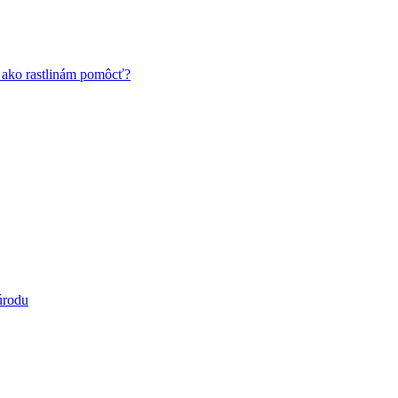
a ako rastlinám pomôcť?
úrodu