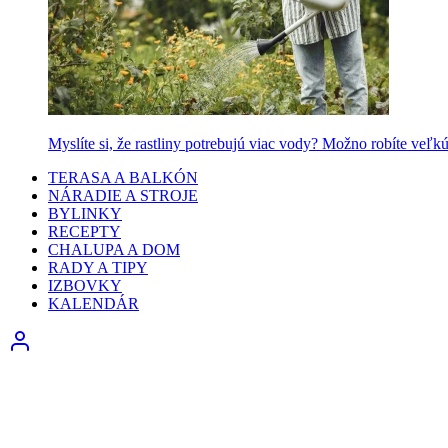
Myslíte si, že rastliny potrebujú viac vody? Možno robíte veľk
TERASA A BALKÓN
NÁRADIE A STROJE
BYLINKY
RECEPTY
CHALUPA A DOM
RADY A TIPY
IZBOVKY
KALENDÁR