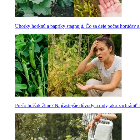
Uhorky horknú a papriky stagnujú. Čo sa deje počas horúčav 
Prečo hrášok žltne? Najčastejšie dôvody a rady, ako zachrániť 