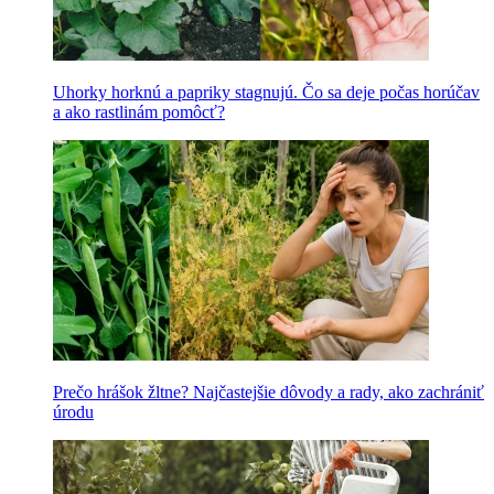
Uhorky horknú a papriky stagnujú. Čo sa deje počas horúčav
a ako rastlinám pomôcť?
Prečo hrášok žltne? Najčastejšie dôvody a rady, ako zachrániť
úrodu