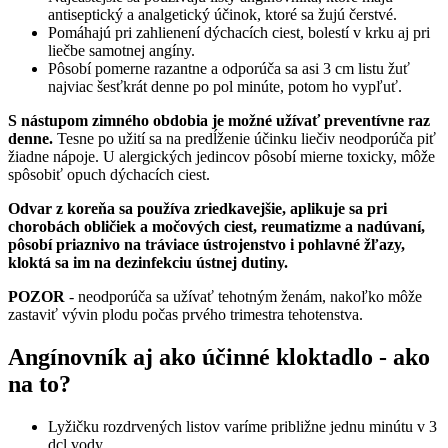
antiseptický a analgetický účinok, ktoré sa žujú čerstvé.
Pomáhajú pri zahlienení dýchacích ciest, bolestí v krku aj pri
liečbe samotnej angíny.
Pôsobí pomerne razantne a odporúča sa asi 3 cm listu žuť
najviac šesťkrát denne po pol minúte, potom ho vypľuť.
S nástupom zimného obdobia je možné užívať preventívne raz
denne.
Tesne po užití sa na predĺženie účinku liečiv neodporúča piť
žiadne nápoje. U alergických jedincov pôsobí mierne toxicky, môže
spôsobiť opuch dýchacích ciest.
Odvar z koreňa sa používa zriedkavejšie, aplikuje sa pri
chorobách obličiek a močových ciest, reumatizme a nadúvaní,
pôsobí priaznivo na tráviace ústrojenstvo i pohlavné žľazy,
kloktá sa im na dezinfekciu ústnej dutiny.
POZOR
- neodporúča sa užívať tehotným ženám, nakoľko môže
zastaviť vývin plodu počas prvého trimestra tehotenstva.
Angínovník aj ako účinné kloktadlo - ako
na to?
Lyžičku rozdrvených listov varíme približne jednu minútu v 3
dcl vody.