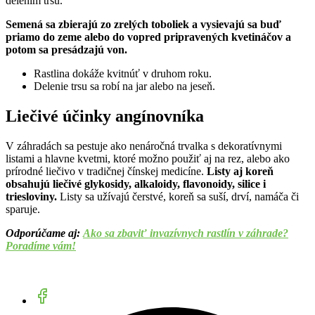
delením trsu.
Semená sa zbierajú zo zrelých toboliek a vysievajú sa buď
priamo do zeme alebo do vopred pripravených kvetináčov a
potom sa presádzajú von.
Rastlina dokáže kvitnúť v druhom roku.
Delenie trsu sa robí na jar alebo na jeseň.
Liečivé účinky angínovníka
V záhradách sa pestuje ako nenáročná trvalka s dekoratívnymi
listami a hlavne kvetmi, ktoré možno použiť aj na rez, alebo ako
prírodné liečivo v tradičnej čínskej medicíne.
Listy aj koreň
obsahujú liečivé glykosidy, alkaloidy, flavonoidy, silice i
triesloviny.
Listy sa užívajú čerstvé, koreň sa suší, drví, namáča či
sparuje.
Odporúčame aj:
Ako sa zbaviť invazívnych rastlín v záhrade?
Poradíme vám!