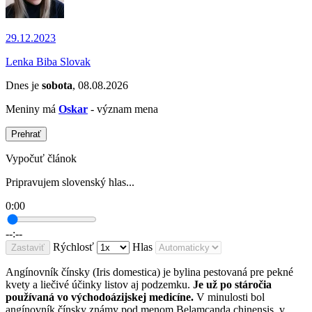
29.12.2023
Lenka Biba Slovak
Dnes je
sobota
, 08.08.2026
Meniny má
Oskar
- význam mena
Prehrať
Vypočuť článok
Pripravujem slovenský hlas...
0:00
--:--
Rýchlosť
Hlas
Zastaviť
Angínovník čínsky (Iris domestica) je bylina pestovaná pre pekné
kvety a liečivé účinky listov aj podzemku.
Je už po stáročia
používaná vo východoázijskej medicíne.
V minulosti bol
angínovník čínsky známy pod menom Belamcanda chinensis, v