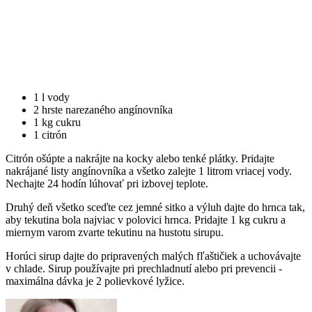
1 l vody
2 hrste narezaného angínovníka
1 kg cukru
1 citrón
Citrón ošúpte a nakrájte na kocky alebo tenké plátky. Pridajte
nakrájané listy angínovníka a všetko zalejte 1 litrom vriacej vody.
Nechajte 24 hodín lúhovať pri izbovej teplote.
Druhý deň všetko sceďte cez jemné sitko a výluh dajte do hrnca tak,
aby tekutina bola najviac v polovici hrnca. Pridajte 1 kg cukru a
miernym varom zvarte tekutinu na hustotu sirupu.
Horúci sirup dajte do pripravených malých fľaštičiek a uchovávajte
v chlade. Sirup používajte pri prechladnutí alebo pri prevencii -
maximálna dávka je 2 polievkové lyžice.