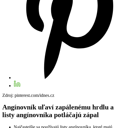
Zdroj: pinterest.com/idnes.cz
Angínovník uľaví zapálenému hrdlu a
listy angínovníka potláčajú zápal
Najčastejšie sa používajú listy angínovníka, ktoré majú