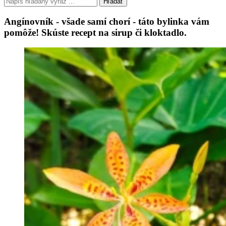
Hľadať
Angínovník - všade samí chorí - táto bylinka vám
pomôže! Skúste recept na sirup či kloktadlo.