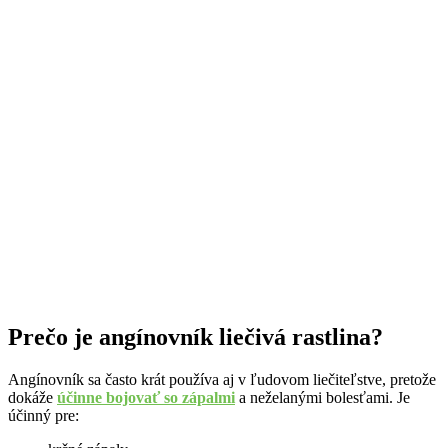
Prečo je angínovník liečivá rastlina?
Angínovník sa často krát používa aj v ľudovom liečiteľstve, pretože
dokáže
účinne bojovať so zápalmi
a neželanými bolesťami. Je
účinný pre: