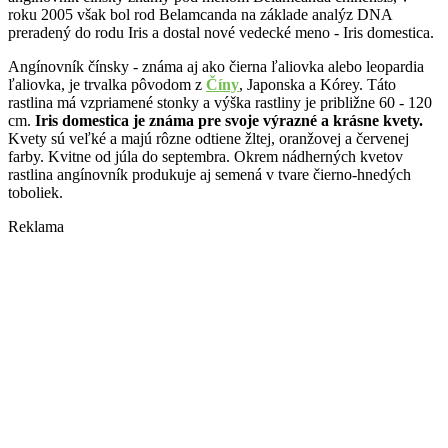
roku 2005 však bol rod Belamcanda na základe analýz DNA
preradený do rodu Iris a dostal nové vedecké meno - Iris domestica.
Angínovník čínsky - známa aj ako čierna ľaliovka alebo leopardia
ľaliovka, je trvalka pôvodom z
Číny
, Japonska a Kórey. Táto
rastlina má vzpriamené stonky a výška rastliny je približne 60 - 120
cm.
Iris domestica je známa pre svoje výrazné a krásne kvety.
Kvety sú veľké a majú rôzne odtiene žltej, oranžovej a červenej
farby. Kvitne od júla do septembra. Okrem nádherných kvetov
rastlina angínovník produkuje aj semená v tvare čierno-hnedých
toboliek.
Reklama