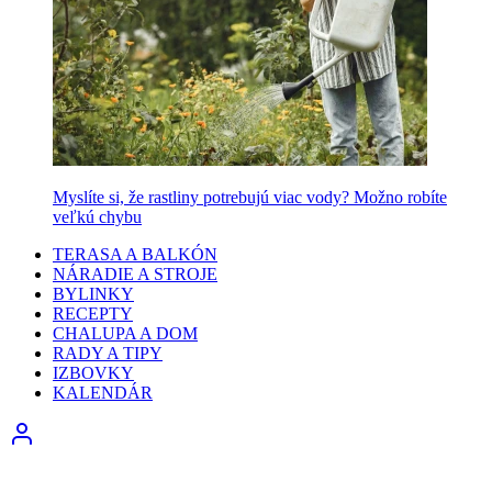
Myslíte si, že rastliny potrebujú viac vody? Možno robíte
veľkú chybu
TERASA A BALKÓN
NÁRADIE A STROJE
BYLINKY
RECEPTY
CHALUPA A DOM
RADY A TIPY
IZBOVKY
KALENDÁR