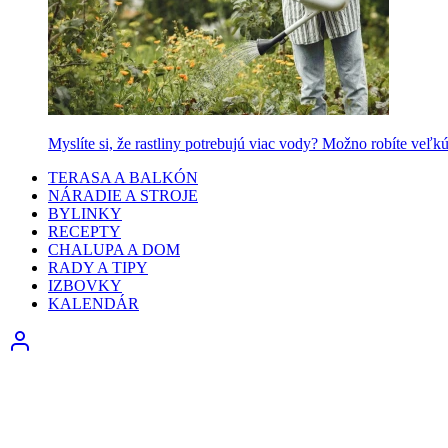
Myslíte si, že rastliny potrebujú viac vody? Možno robíte veľk
TERASA A BALKÓN
NÁRADIE A STROJE
BYLINKY
RECEPTY
CHALUPA A DOM
RADY A TIPY
IZBOVKY
KALENDÁR