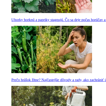
Uhorky horknú a papriky stagnujú. Čo sa deje počas horúčav 
Prečo hrášok žltne? Najčastejšie dôvody a rady, ako zachrániť 