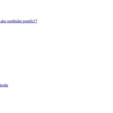
a ako rastlinám pomôcť?
úrodu