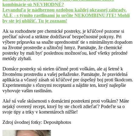
kombinácie sú NEVHODNÉ?
Levanduľa je nádhernou ozdobou každej okrasnej záhrady.
ALE - s týmito rastlinami ju určite NEKOMBINUJTE! Mohli
by ste jej ublížiť. Tu je zoznam!
Ak sa rozhodnete pre chemické postreky, je kľúčové pozorne si
prečítať návod a striktne dodržiavať bezpečnostné pokyny. Pri
výbere prípravku sa snažte uprednostniť tie s minimálnym dopadom
na životné prostredie a užitočný hmyz. Pamätajte, že chemické
postreky by mali byť poslednou možnosťou, keď všetky prírodné
metódy zlyhali.
Domáce postreky sú nielen účinné proti voškám, ale aj šetrné k
životnému prostrediu a vašej peňaženke. Pamätajte, že pravidelná
aplikácia a včasný zásah sú kľúčové pre úspešný boj proti škodcom.
Experimentujte s rôznymi receptami a nájdite ten, ktorý najlepšie
vyhovuje vašim rastlinám.
Aké sú vaše skúsenosti s domácimi postrekmi proti voškám? Máte
nejaký overený recept, ktorý by ste chceli zdieľať? Podeľte sa o
svoje tipy a triky v komentároch nižšie!
Zdroj úvodnej fotky: Depositphotos