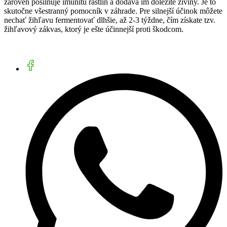
zároveň posilňuje imunitu rastlín a dodáva im dôležité živiny. Je to
skutočne všestranný pomocník v záhrade. Pre silnejší účinok môžete
nechať žihľavu fermentovať dlhšie, až 2-3 týždne, čím získate tzv.
žihľavový zákvas, ktorý je ešte účinnejší proti škodcom.