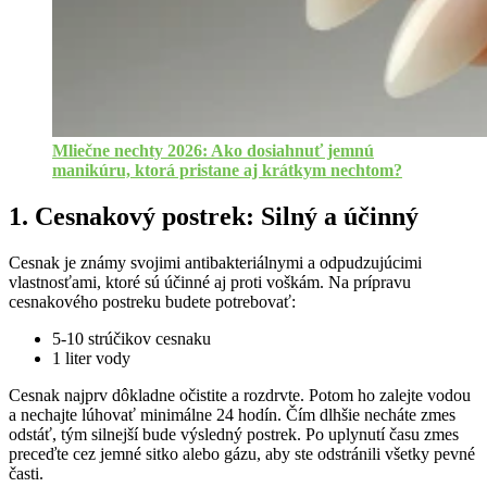
Mliečne nechty 2026: Ako dosiahnuť jemnú
manikúru, ktorá pristane aj krátkym nechtom?
1. Cesnakový postrek: Silný a účinný
Cesnak je známy svojimi antibakteriálnymi a odpudzujúcimi
vlastnosťami, ktoré sú účinné aj proti voškám. Na prípravu
cesnakového postreku budete potrebovať:
5-10 strúčikov cesnaku
1 liter vody
Cesnak najprv dôkladne očistite a rozdrvte. Potom ho zalejte vodou
a nechajte lúhovať minimálne 24 hodín. Čím dlhšie necháte zmes
odstáť, tým silnejší bude výsledný postrek. Po uplynutí času zmes
preceďte cez jemné sitko alebo gázu, aby ste odstránili všetky pevné
časti.