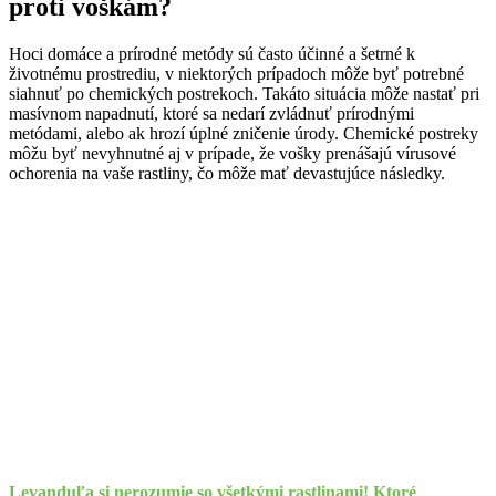
proti voškám?
Hoci domáce a prírodné metódy sú často účinné a šetrné k
životnému prostrediu, v niektorých prípadoch môže byť potrebné
siahnuť po chemických postrekoch. Takáto situácia môže nastať pri
masívnom napadnutí, ktoré sa nedarí zvládnuť prírodnými
metódami, alebo ak hrozí úplné zničenie úrody. Chemické postreky
môžu byť nevyhnutné aj v prípade, že vošky prenášajú vírusové
ochorenia na vaše rastliny, čo môže mať devastujúce následky.
Levanduľa si nerozumie so všetkými rastlinami! Ktoré