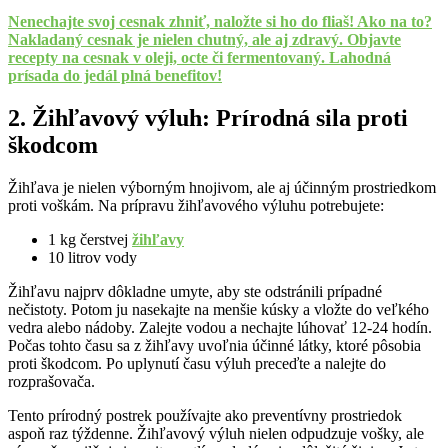
Nenechajte svoj cesnak zhniť, naložte si ho do fliaš! Ako na to?
Nakladaný cesnak je nielen chutný, ale aj zdravý. Objavte
recepty na cesnak v oleji, octe či fermentovaný. Lahodná
prísada do jedál plná benefitov!
2. Žihľavový výluh: Prírodná sila proti
škodcom
Žihľava je nielen výborným hnojivom, ale aj účinným prostriedkom
proti voškám. Na prípravu žihľavového výluhu potrebujete:
1 kg čerstvej
žihľavy
10 litrov vody
Žihľavu najprv dôkladne umyte, aby ste odstránili prípadné
nečistoty. Potom ju nasekajte na menšie kúsky a vložte do veľkého
vedra alebo nádoby. Zalejte vodou a nechajte lúhovať 12-24 hodín.
Počas tohto času sa z žihľavy uvoľnia účinné látky, ktoré pôsobia
proti škodcom. Po uplynutí času výluh preceďte a nalejte do
rozprašovača.
Tento prírodný postrek používajte ako preventívny prostriedok
aspoň raz týždenne. Žihľavový výluh nielen odpudzuje vošky, ale