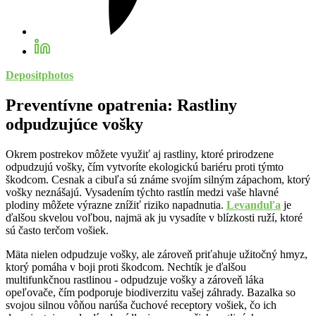
Depositphotos
Preventívne opatrenia: Rastliny
odpudzujúce vošky
Okrem postrekov môžete využiť aj rastliny, ktoré prirodzene
odpudzujú vošky, čím vytvoríte ekologickú bariéru proti týmto
škodcom. Cesnak a cibuľa sú známe svojím silným zápachom, ktorý
vošky neznášajú. Vysadením týchto rastlín medzi vaše hlavné
plodiny môžete výrazne znížiť riziko napadnutia.
Levanduľa
je
ďalšou skvelou voľbou, najmä ak ju vysadíte v blízkosti ruží, ktoré
sú často terčom vošiek.
Mäta nielen odpudzuje vošky, ale zároveň priťahuje užitočný hmyz,
ktorý pomáha v boji proti škodcom. Nechtík je ďalšou
multifunkčnou rastlinou - odpudzuje vošky a zároveň láka
opeľovače, čím podporuje biodiverzitu vašej záhrady. Bazalka so
svojou silnou vôňou narúša čuchové receptory vošiek, čo ich