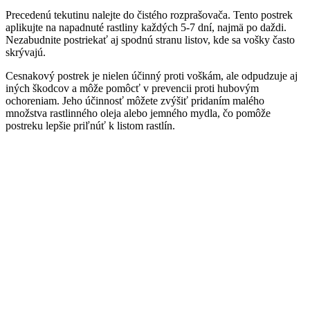
Precedenú tekutinu nalejte do čistého rozprašovača. Tento postrek
aplikujte na napadnuté rastliny každých 5-7 dní, najmä po daždi.
Nezabudnite postriekať aj spodnú stranu listov, kde sa vošky často
skrývajú.
Cesnakový postrek je nielen účinný proti voškám, ale odpudzuje aj
iných škodcov a môže pomôcť v prevencii proti hubovým
ochoreniam. Jeho účinnosť môžete zvýšiť pridaním malého
množstva rastlinného oleja alebo jemného mydla, čo pomôže
postreku lepšie priľnúť k listom rastlín.