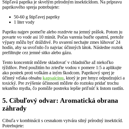
Štipľavá paprika je skvelým prírodným insekticídom. Na prípravu
paprikového spreja potrebujete:
50-60 g štipľavej papriky
1 liter vody
Papriku najprv pomeľte alebo rozdrvte na jemný prášok. Potom ju
povarte vo vode asi 10 minút. Počas varenia buďte opatrní, pretože
výpary môžu byť dráždivé. Po uvarení nechajte zmes lúhovať 24
hodín, aby sa uvoľnilo čo najviac účinných látok. Následne roztok
prefiltrujte cez jemné sitko alebo gázu.
Tento koncentrát môžete skladovať v chladničke až niekoľko
týždňov. Pred použitím ho zrieďte vodou v pomere 1:5 a aplikujte
ako postrek proti voškám a iným škodcom. Paprikový sprej je
účinný vďaka obsahu
kapsaicínu
, ktorý je pre hmyz odpudzujúci a
toxický. Pre zvýšenie účinnosti môžete do roztoku pridať trochu
tekutého mydla, čo pomôže postreku lepšie priľnúť k listom rastlín.
5. Cibuľový odvar: Aromatická obrana
záhrady
Cibuľa v kombinácii s cesnakom vytvára silný prírodný insekticíd.
Potrebujete: