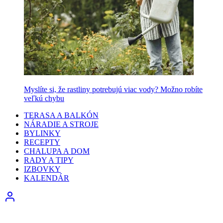
Myslíte si, že rastliny potrebujú viac vody? Možno robíte
veľkú chybu
TERASA A BALKÓN
NÁRADIE A STROJE
BYLINKY
RECEPTY
CHALUPA A DOM
RADY A TIPY
IZBOVKY
KALENDÁR