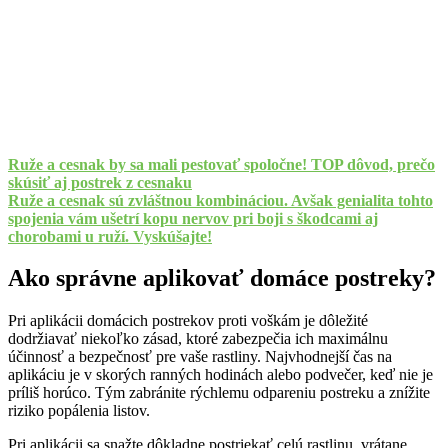
Ruže a cesnak by sa mali pestovať spoločne! TOP dôvod, prečo
skúsiť aj postrek z cesnaku
Ruže a cesnak sú zvláštnou kombináciou. Avšak genialita tohto
spojenia vám ušetrí kopu nervov pri boji s škodcami aj
chorobami u ruží. Vyskúšajte!
Ako správne aplikovať domáce postreky?
Pri aplikácii domácich postrekov proti voškám je dôležité
dodržiavať niekoľko zásad, ktoré zabezpečia ich maximálnu
účinnosť a bezpečnosť pre vaše rastliny. Najvhodnejší čas na
aplikáciu je v skorých ranných hodinách alebo podvečer, keď nie je
príliš horúco. Tým zabránite rýchlemu odpareniu postreku a znížite
riziko popálenia listov.
Pri aplikácii sa snažte dôkladne postriekať celú rastlinu, vrátane