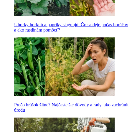
Uhorky horknú a papriky stagnujú. Čo sa deje počas horúčav
a ako rastlinám pomôcť?
Prečo hrášok žltne? Najčastejšie dôvody a rady, ako zachrániť
úrodu