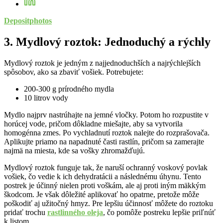
Depositphotos
3. Mydlový roztok: Jednoduchý a rýchly
Mydlový roztok je jedným z najjednoduchších a najrýchlejších
spôsobov, ako sa zbaviť vošiek. Potrebujete:
200-300 g prírodného mydla
10 litrov vody
Mydlo najprv nastrúhajte na jemné vločky. Potom ho rozpustite v
horúcej vode, pričom dôkladne miešajte, aby sa vytvorila
homogénna zmes. Po vychladnutí roztok nalejte do rozprašovača.
Aplikujte priamo na napadnuté časti rastlín, pričom sa zamerajte
najmä na miesta, kde sa vošky zhromažďujú.
Mydlový roztok funguje tak, že naruší ochranný voskový povlak
vošiek, čo vedie k ich dehydratácii a následnému úhynu. Tento
postrek je účinný nielen proti voškám, ale aj proti iným mäkkým
škodcom. Je však dôležité aplikovať ho opatrne, pretože môže
poškodiť aj užitočný hmyz. Pre lepšiu účinnosť môžete do roztoku
pridať trochu
rastlinného oleja
, čo pomôže postreku lepšie priľnúť
k listom.