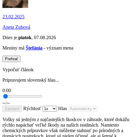
23.02.2025
Aneta Zubová
Dnes je
piatok
, 07.08.2026
Meniny má
Štefánia
- význam mena
Prehrať
Vypočuť článok
Pripravujem slovenský hlas...
0:00
--:--
Rýchlosť
Hlas
Zastaviť
Vošky sú jedným z najčastejších škodcov v záhrade, ktoré dokážu
rýchlo napáchať veľké škody na našich rastlinách. Namiesto
chemických prípravkov však môžeme siahnuť po prírodných a
domácich postrekoch, ktoré sú nielen účinné, ale aj šetrné k