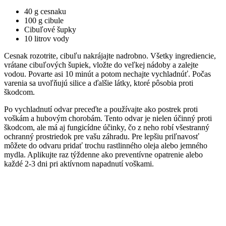
40 g cesnaku
100 g cibule
Cibuľové šupky
10 litrov vody
Cesnak rozotrite, cibuľu nakrájajte nadrobno. Všetky ingrediencie,
vrátane cibuľových šupiek, vložte do veľkej nádoby a zalejte
vodou. Povarte asi 10 minút a potom nechajte vychladnúť. Počas
varenia sa uvoľňujú silice a ďalšie látky, ktoré pôsobia proti
škodcom.
Po vychladnutí odvar preceďte a používajte ako postrek proti
voškám a hubovým chorobám. Tento odvar je nielen účinný proti
škodcom, ale má aj fungicídne účinky, čo z neho robí všestranný
ochranný prostriedok pre vašu záhradu. Pre lepšiu priľnavosť
môžete do odvaru pridať trochu rastlinného oleja alebo jemného
mydla. Aplikujte raz týždenne ako preventívne opatrenie alebo
každé 2-3 dni pri aktívnom napadnutí voškami.