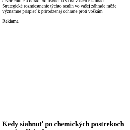
dezorientuje a odradí od usídlenia sa na vašich rastlinách.
Strategické rozmiestnenie týchto rastlín vo vašej záhrade môže
významne prispieť k prirodzenej ochrane proti voškám.
Reklama
Kedy siahnuť po chemických postrekoch