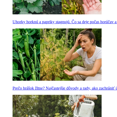
Uhorky horknú a papriky stagnujú. Čo sa deje počas horúčav 
Prečo hrášok žltne? Najčastejšie dôvody a rady, ako zachrániť 