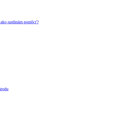
a ako rastlinám pomôcť?
úrodu