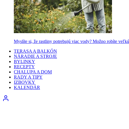
Myslíte si, že rastliny potrebujú viac vody? Možno robíte veľk
TERASA A BALKÓN
NÁRADIE A STROJE
BYLINKY
RECEPTY
CHALUPA A DOM
RADY A TIPY
IZBOVKY
KALENDÁR