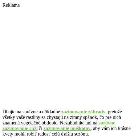
Reklama
Dbajte na správne a dôkladné
zazimovanie záhrady
, pretože
všetky vaše rastliny sa chystajú na zimný spánok, čo pre nich
znamená vegetačné obdobie. Nezabudnite ani na
správne
zazimovanie ruží
či
zazimovanie muškátov
, aby vám ich krásne
kvety mohli robiť radosť celú ďalšiu sezónu.