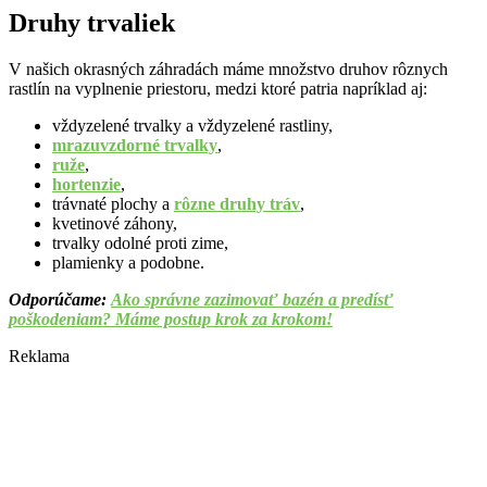
Druhy trvaliek
V našich okrasných záhradách máme množstvo druhov rôznych
rastlín na vyplnenie priestoru, medzi ktoré patria napríklad aj:
vždyzelené trvalky a vždyzelené rastliny,
mrazuvzdorné trvalky
,
ruže
,
hortenzie
,
trávnaté plochy a
rôzne druhy tráv
,
kvetinové záhony,
trvalky odolné proti zime,
plamienky a podobne.
Odporúčame:
Ako správne zazimovať bazén a predísť
poškodeniam? Máme postup krok za krokom!
Reklama