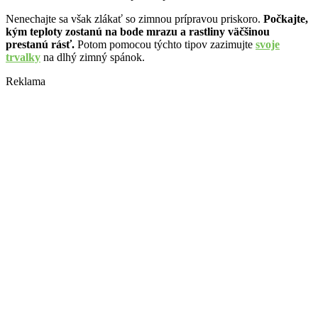
Nenechajte sa však zlákať so zimnou prípravou priskoro.
Počkajte,
kým teploty zostanú na bode mrazu a rastliny väčšinou
prestanú rásť.
Potom pomocou týchto tipov zazimujte
svoje
trvalky
na dlhý zimný spánok.
Reklama