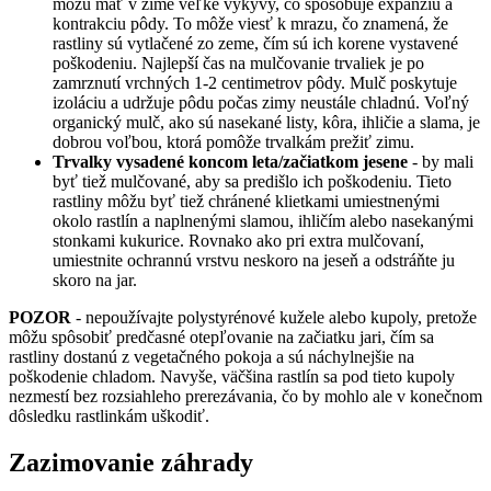
môžu mať v zime veľké výkyvy, čo spôsobuje expanziu a
kontrakciu pôdy. To môže viesť k mrazu, čo znamená, že
rastliny sú vytlačené zo zeme, čím sú ich korene vystavené
poškodeniu. Najlepší čas na mulčovanie trvaliek je po
zamrznutí vrchných 1-2 centimetrov pôdy. Mulč poskytuje
izoláciu a udržuje pôdu počas zimy neustále chladnú. Voľný
organický mulč, ako sú nasekané listy, kôra, ihličie a slama, je
dobrou voľbou, ktorá pomôže trvalkám prežiť zimu.
Trvalky vysadené koncom leta/začiatkom jesene
- by mali
byť tiež mulčované, aby sa predišlo ich poškodeniu. Tieto
rastliny môžu byť tiež chránené klietkami umiestnenými
okolo rastlín a naplnenými slamou, ihličím alebo nasekanými
stonkami kukurice. Rovnako ako pri extra mulčovaní,
umiestnite ochrannú vrstvu neskoro na jeseň a odstráňte ju
skoro na jar.
POZOR
- nepoužívajte polystyrénové kužele alebo kupoly, pretože
môžu spôsobiť predčasné otepľovanie na začiatku jari, čím sa
rastliny dostanú z vegetačného pokoja a sú náchylnejšie na
poškodenie chladom. Navyše, väčšina rastlín sa pod tieto kupoly
nezmestí bez rozsiahleho prerezávania, čo by mohlo ale v konečnom
dôsledku rastlinkám uškodiť.
Zazimovanie záhrady