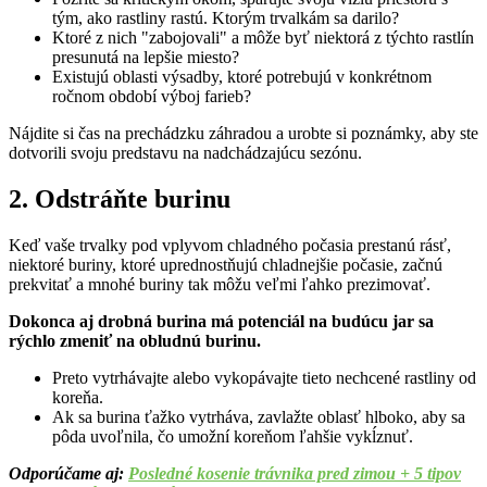
tým, ako rastliny rastú. Ktorým trvalkám sa darilo?
Ktoré z nich "zabojovali" a môže byť niektorá z týchto rastlín
presunutá na lepšie miesto?
Existujú oblasti výsadby, ktoré potrebujú v konkrétnom
ročnom období výboj farieb?
Nájdite si čas na prechádzku záhradou a urobte si poznámky, aby ste
dotvorili svoju predstavu na nadchádzajúcu sezónu.
2. Odstráňte burinu
Keď vaše trvalky pod vplyvom chladného počasia prestanú rásť,
niektoré buriny, ktoré uprednostňujú chladnejšie počasie, začnú
prekvitať a mnohé buriny tak môžu veľmi ľahko prezimovať.
Dokonca aj drobná burina má potenciál na budúcu jar sa
rýchlo zmeniť na obludnú burinu.
Preto vytrhávajte alebo vykopávajte tieto nechcené rastliny od
koreňa.
Ak sa burina ťažko vytrháva, zavlažte oblasť hlboko, aby sa
pôda uvoľnila, čo umožní koreňom ľahšie vykĺznuť.
Odporúčame aj:
Posledné kosenie trávnika pred zimou + 5 tipov