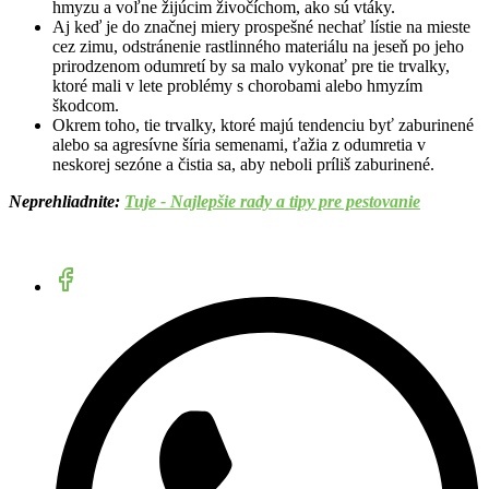
hmyzu a voľne žijúcim živočíchom, ako sú vtáky.
Aj keď je do značnej miery prospešné nechať lístie na mieste
cez zimu, odstránenie rastlinného materiálu na jeseň po jeho
prirodzenom odumretí by sa malo vykonať pre tie trvalky,
ktoré mali v lete problémy s chorobami alebo hmyzím
škodcom.
Okrem toho, tie trvalky, ktoré majú tendenciu byť zaburinené
alebo sa agresívne šíria semenami, ťažia z odumretia v
neskorej sezóne a čistia sa, aby neboli príliš zaburinené.
Neprehliadnite:
Tuje - Najlepšie rady a tipy pre pestovanie