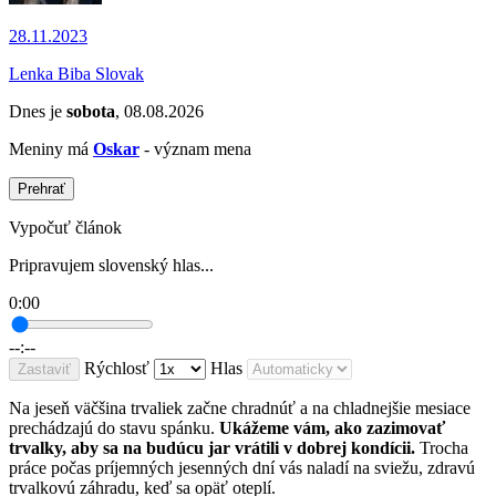
28.11.2023
Lenka Biba Slovak
Dnes je
sobota
, 08.08.2026
Meniny má
Oskar
- význam mena
Prehrať
Vypočuť článok
Pripravujem slovenský hlas...
0:00
--:--
Rýchlosť
Hlas
Zastaviť
Na jeseň väčšina trvaliek začne chradnúť a na chladnejšie mesiace
prechádzajú do stavu spánku.
Ukážeme vám, ako zazimovať
trvalky, aby sa na budúcu jar vrátili v dobrej kondícii.
Trocha
práce počas príjemných jesenných dní vás naladí na sviežu, zdravú
trvalkovú záhradu, keď sa opäť oteplí.