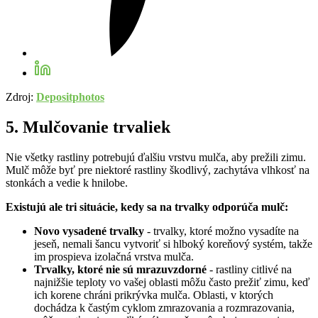
Zdroj:
Depositphotos
5. Mulčovanie trvaliek
Nie všetky rastliny potrebujú ďalšiu vrstvu mulča, aby prežili zimu.
Mulč môže byť pre niektoré rastliny škodlivý, zachytáva vlhkosť na
stonkách a vedie k hnilobe.
Existujú ale tri situácie, kedy sa na trvalky odporúča mulč:
Novo vysadené trvalky
- trvalky, ktoré možno vysadíte na
jeseň, nemali šancu vytvoriť si hlboký koreňový systém, takže
im prospieva izolačná vrstva mulča.
Trvalky, ktoré nie sú mrazuvzdorné
- rastliny citlivé na
najnižšie teploty vo vašej oblasti môžu často prežiť zimu, keď
ich korene chráni prikrývka mulča. Oblasti, v ktorých
dochádza k častým cyklom zmrazovania a rozmrazovania,