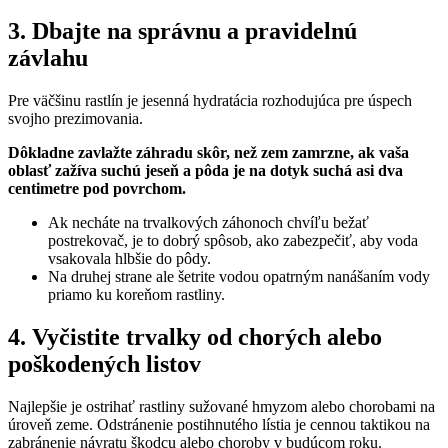
3. Dbajte na správnu a pravidelnú
závlahu
Pre väčšinu rastlín je jesenná hydratácia rozhodujúca pre úspech
svojho prezimovania.
Dôkladne zavlažte záhradu skôr, než zem zamrzne, ak vaša
oblasť zažíva suchú jeseň a pôda je na dotyk suchá asi dva
centimetre pod povrchom.
Ak necháte na trvalkových záhonoch chvíľu bežať
postrekovač, je to dobrý spôsob, ako zabezpečiť, aby voda
vsakovala hlbšie do pôdy.
Na druhej strane ale šetrite vodou opatrným nanášaním vody
priamo ku koreňom rastliny.
4. Vyčistite trvalky od chorých alebo
poškodených listov
Najlepšie je ostrihať rastliny sužované hmyzom alebo chorobami na
úroveň zeme. Odstránenie postihnutého lístia je cennou taktikou na
zabránenie návratu škodcu alebo choroby v budúcom roku.