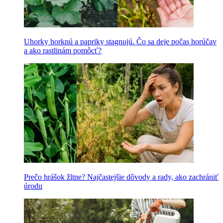
Uhorky horknú a papriky stagnujú. Čo sa deje počas horúčav
a ako rastlinám pomôcť?
Prečo hrášok žltne? Najčastejšie dôvody a rady, ako zachrániť
úrodu