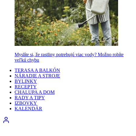
Myslíte si, že rastliny potrebujú viac vody? Možno robíte
veľkú chybu
TERASA A BALKÓN
NÁRADIE A STROJE
BYLINKY
RECEPTY
CHALUPA A DOM
RADY A TIPY
IZBOVKY
KALENDÁR