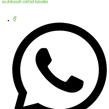
na dokonalý vzhľad trávnika