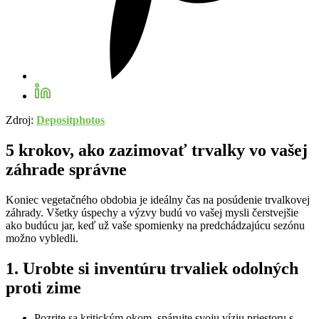
Zdroj:
Depositphotos
5 krokov, ako zazimovať trvalky vo vašej
záhrade správne
Koniec vegetačného obdobia je ideálny čas na posúdenie trvalkovej
záhrady. Všetky úspechy a výzvy budú vo vašej mysli čerstvejšie
ako budúcu jar, keď už vaše spomienky na predchádzajúcu sezónu
možno vybledli.
1. Urobte si inventúru trvaliek odolných
proti zime
Pozrite sa kritickým okom, spárujte svoju víziu priestoru s