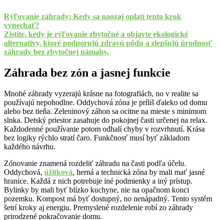
Rýľovanie záhrady: Kedy sa naozaj oplatí tento krok
vynechať?
Zistite, kedy je rýľovanie zbytočné a objavte ekologické
alternatívy, ktoré podporujú zdravú pôdu a zlepšujú úrodnosť
záhrady bez zbytočnej námahy.
Záhrada bez zón a jasnej funkcie
Mnohé záhrady vyzerajú krásne na fotografiách, no v realite sa
používajú nepohodlne. Oddychová zóna je príliš ďaleko od domu
alebo bez tieňa. Zeleninový záhon sa ocitne na mieste s minimom
slnka. Detský priestor zasahuje do pokojnej časti určenej na relax.
Každodenné používanie potom odhalí chyby v rozvrhnutí. Krása
bez logiky rýchlo stratí čaro. Funkčnosť musí byť základom
každého návrhu.
Zónovanie znamená rozdeliť záhradu na časti podľa účelu.
Oddychová,
úžitková
, herná a technická zóna by mali mať jasné
hranice. Každá z nich potrebuje iné podmienky a iný prístup.
Bylinky by mali byť blízko kuchyne, nie na opačnom konci
pozemku. Kompost má byť dostupný, no nenápadný. Tento systém
šetrí kroky aj energiu. Premyslené rozdelenie robí zo záhrady
prirodzené pokračovanie domu.