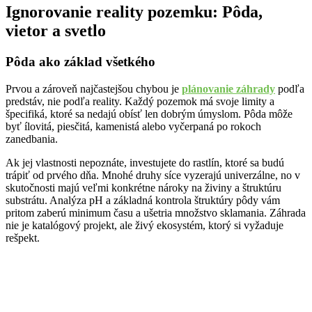
Ignorovanie reality pozemku: Pôda,
vietor a svetlo
Pôda ako základ všetkého
Prvou a zároveň najčastejšou chybou je
plánovanie záhrady
podľa
predstáv, nie podľa reality. Každý pozemok má svoje limity a
špecifiká, ktoré sa nedajú obísť len dobrým úmyslom. Pôda môže
byť ílovitá, piesčitá, kamenistá alebo vyčerpaná po rokoch
zanedbania.
Ak jej vlastnosti nepoznáte, investujete do rastlín, ktoré sa budú
trápiť od prvého dňa. Mnohé druhy síce vyzerajú univerzálne, no v
skutočnosti majú veľmi konkrétne nároky na živiny a štruktúru
substrátu. Analýza pH a základná kontrola štruktúry pôdy vám
pritom zaberú minimum času a ušetria množstvo sklamania. Záhrada
nie je katalógový projekt, ale živý ekosystém, ktorý si vyžaduje
rešpekt.