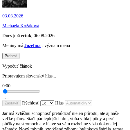
03.03.2026
Michaela Kožáková
Dnes je
štvrtok
, 06.08.2026
Meniny má
Jozefína
- význam mena
Prehrať
Vypočuť článok
Pripravujem slovenský hlas...
0:00
--:--
Rýchlosť
Hlas
Zastaviť
Jar má zvláštnu schopnosť prebúdzať nielen prírodu, ale aj naše
veľké plány. Stačí pár teplejších dní, vôňa vlhkej pôdy a prvé
púčiky na stromoch a v hlave sa vám rozbehne vízia dokonalej
záhrady. Nový trávnik, vyvýšené záhony, bylinková špirála, terasa