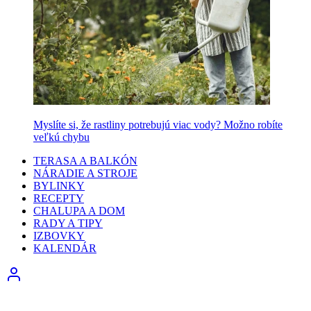
Myslíte si, že rastliny potrebujú viac vody? Možno robíte
veľkú chybu
TERASA A BALKÓN
NÁRADIE A STROJE
BYLINKY
RECEPTY
CHALUPA A DOM
RADY A TIPY
IZBOVKY
KALENDÁR