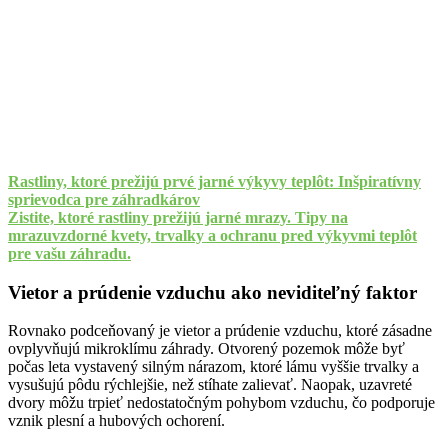
Rastliny, ktoré prežijú prvé jarné výkyvy teplôt: Inšpiratívny
sprievodca pre záhradkárov
Zistite, ktoré rastliny prežijú jarné mrazy. Tipy na
mrazuvzdorné kvety, trvalky a ochranu pred výkyvmi teplôt
pre vašu záhradu.
Vietor a prúdenie vzduchu ako neviditeľný faktor
Rovnako podceňovaný je vietor a prúdenie vzduchu, ktoré zásadne
ovplyvňujú mikroklímu záhrady. Otvorený pozemok môže byť
počas leta vystavený silným nárazom, ktoré lámu vyššie trvalky a
vysušujú pôdu rýchlejšie, než stíhate zalievať. Naopak, uzavreté
dvory môžu trpieť nedostatočným pohybom vzduchu, čo podporuje
vznik plesní a hubových ochorení.