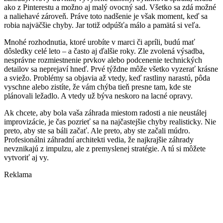
ako z Pinterestu a možno aj malý ovocný sad. Všetko sa zdá možné
a naliehavé zároveň. Práve toto nadšenie je však moment, keď sa
robia najväčšie chyby. Jar totiž odpúšťa málo a pamätá si veľa.
Mnohé rozhodnutia, ktoré urobíte v marci či apríli, budú mať
dôsledky celé leto – a často aj ďalšie roky. Zle zvolená výsadba,
nesprávne rozmiestnenie prvkov alebo podcenenie technických
detailov sa neprejaví hneď. Prvé týždne môže všetko vyzerať krásne
a sviežo. Problémy sa objavia až vtedy, keď rastliny narastú, pôda
vyschne alebo zistíte, že vám chýba tieň presne tam, kde ste
plánovali ležadlo. A vtedy už býva neskoro na lacné opravy.
Ak chcete, aby bola vaša záhrada miestom radosti a nie neustálej
improvizácie, je čas pozrieť sa na najčastejšie chyby realisticky. Nie
preto, aby ste sa báli začať. Ale preto, aby ste začali múdro.
Profesionálni záhradní architekti vedia, že najkrajšie záhrady
nevznikajú z impulzu, ale z premyslenej stratégie. A tú si môžete
vytvoriť aj vy.
Reklama