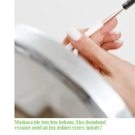
Maskara ide toto leto bokom: Ako dosiahnuť
výrazný pohľad bez jedinej vrstvy špirály?