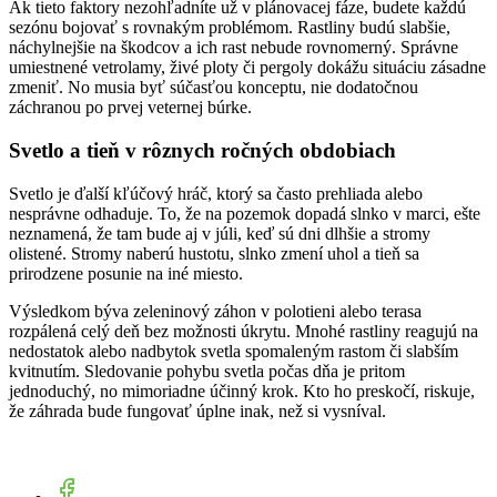
Ak tieto faktory nezohľadníte už v plánovacej fáze, budete každú
sezónu bojovať s rovnakým problémom. Rastliny budú slabšie,
náchylnejšie na škodcov a ich rast nebude rovnomerný. Správne
umiestnené vetrolamy, živé ploty či pergoly dokážu situáciu zásadne
zmeniť. No musia byť súčasťou konceptu, nie dodatočnou
záchranou po prvej veternej búrke.
Svetlo a tieň v rôznych ročných obdobiach
Svetlo je ďalší kľúčový hráč, ktorý sa často prehliada alebo
nesprávne odhaduje. To, že na pozemok dopadá slnko v marci, ešte
neznamená, že tam bude aj v júli, keď sú dni dlhšie a stromy
olistené. Stromy naberú hustotu, slnko zmení uhol a tieň sa
prirodzene posunie na iné miesto.
Výsledkom býva zeleninový záhon v polotieni alebo terasa
rozpálená celý deň bez možnosti úkrytu. Mnohé rastliny reagujú na
nedostatok alebo nadbytok svetla spomaleným rastom či slabším
kvitnutím. Sledovanie pohybu svetla počas dňa je pritom
jednoduchý, no mimoriadne účinný krok. Kto ho preskočí, riskuje,
že záhrada bude fungovať úplne inak, než si vysníval.