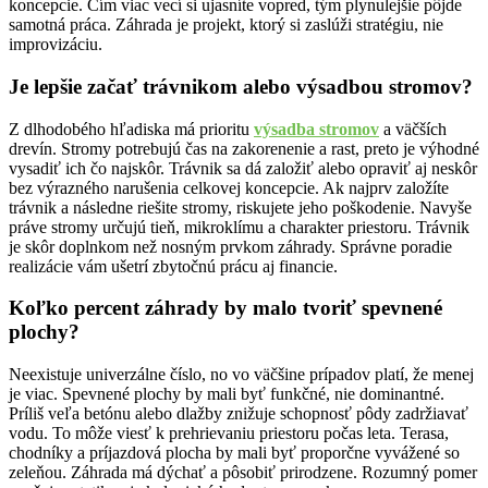
koncepcie. Čím viac vecí si ujasníte vopred, tým plynulejšie pôjde
samotná práca. Záhrada je projekt, ktorý si zaslúži stratégiu, nie
improvizáciu.
Je lepšie začať trávnikom alebo výsadbou stromov?
Z dlhodobého hľadiska má prioritu
výsadba stromov
a väčších
drevín. Stromy potrebujú čas na zakorenenie a rast, preto je výhodné
vysadiť ich čo najskôr. Trávnik sa dá založiť alebo opraviť aj neskôr
bez výrazného narušenia celkovej koncepcie. Ak najprv založíte
trávnik a následne riešite stromy, riskujete jeho poškodenie. Navyše
práve stromy určujú tieň, mikroklímu a charakter priestoru. Trávnik
je skôr doplnkom než nosným prvkom záhrady. Správne poradie
realizácie vám ušetrí zbytočnú prácu aj financie.
Koľko percent záhrady by malo tvoriť spevnené
plochy?
Neexistuje univerzálne číslo, no vo väčšine prípadov platí, že menej
je viac. Spevnené plochy by mali byť funkčné, nie dominantné.
Príliš veľa betónu alebo dlažby znižuje schopnosť pôdy zadržiavať
vodu. To môže viesť k prehrievaniu priestoru počas leta. Terasa,
chodníky a príjazdová plocha by mali byť proporčne vyvážené so
zeleňou. Záhrada má dýchať a pôsobiť prirodzene. Rozumný pomer