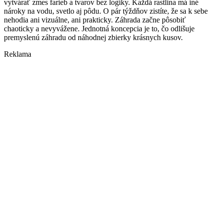
vytvárať zmes farieb a tvarov bez logiky. Každá rastlina má iné
nároky na vodu, svetlo aj pôdu. O pár týždňov zistíte, že sa k sebe
nehodia ani vizuálne, ani prakticky. Záhrada začne pôsobiť
chaoticky a nevyvážene. Jednotná koncepcia je to, čo odlišuje
premyslenú záhradu od náhodnej zbierky krásnych kusov.
Reklama