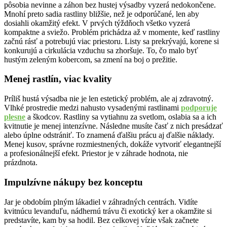
pôsobia nevinne a záhon bez hustej výsadby vyzerá nedokončene.
Mnohí preto sadia rastliny bližšie, než je odporúčané, len aby
dosiahli okamžitý efekt. V prvých týždňoch všetko vyzerá
kompaktne a sviežo. Problém prichádza až v momente, keď rastliny
začnú rásť a potrebujú viac priestoru. Listy sa prekrývajú, korene si
konkurujú a cirkulácia vzduchu sa zhoršuje. To, čo malo byť
hustým zeleným kobercom, sa zmení na boj o prežitie.
Menej rastlín, viac kvality
Príliš hustá výsadba nie je len estetický problém, ale aj zdravotný.
Vlhké prostredie medzi nahusto vysadenými rastlinami
podporuje
plesne
a škodcov. Rastliny sa vytiahnu za svetlom, oslabia sa a ich
kvitnutie je menej intenzívne. Následne musíte časť z nich presádzať
alebo úplne odstrániť. To znamená ďalšiu prácu aj ďalšie náklady.
Menej kusov, správne rozmiestnených, dokáže vytvoriť elegantnejší
a profesionálnejší efekt. Priestor je v záhrade hodnota, nie
prázdnota.
Impulzívne nákupy bez konceptu
Jar je obdobím plným lákadiel v záhradných centrách. Vidíte
kvitnúcu levanduľu, nádhernú trávu či exotický ker a okamžite si
predstavíte, kam by sa hodil. Bez celkovej vízie však začnete