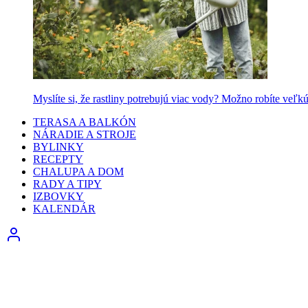
Myslíte si, že rastliny potrebujú viac vody? Možno robíte veľk
TERASA A BALKÓN
NÁRADIE A STROJE
BYLINKY
RECEPTY
CHALUPA A DOM
RADY A TIPY
IZBOVKY
KALENDÁR