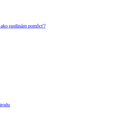
a ako rastlinám pomôcť?
úrodu