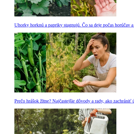
Uhorky horknú a papriky stagnujú. Čo sa deje počas horúčav 
Prečo hrášok žltne? Najčastejšie dôvody a rady, ako zachrániť 