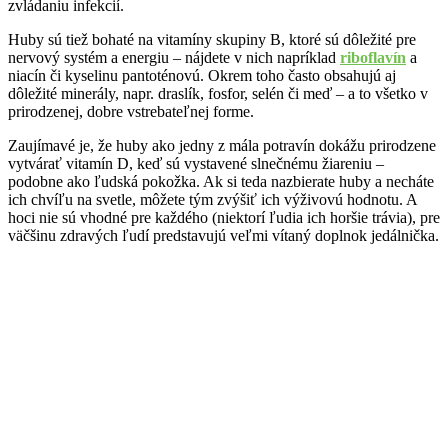
zvládaniu infekcií.
Huby sú tiež bohaté na vitamíny skupiny B, ktoré sú dôležité pre
nervový systém a energiu – nájdete v nich napríklad
riboflavín
a
niacín či kyselinu pantoténovú. Okrem toho často obsahujú aj
dôležité minerály, napr. draslík, fosfor, selén či meď – a to všetko v
prirodzenej, dobre vstrebateľnej forme.
Zaujímavé je, že huby ako jedny z mála potravín dokážu prirodzene
vytvárať vitamín D, keď sú vystavené slnečnému žiareniu –
podobne ako ľudská pokožka. Ak si teda nazbierate huby a necháte
ich chvíľu na svetle, môžete tým zvýšiť ich výživovú hodnotu. A
hoci nie sú vhodné pre každého (niektorí ľudia ich horšie trávia), pre
väčšinu zdravých ľudí predstavujú veľmi vítaný doplnok jedálnička.