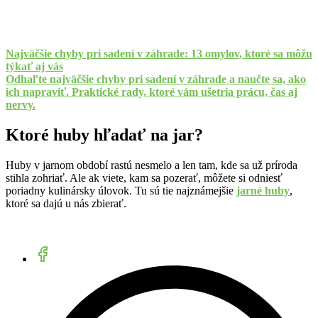
Najväčšie chyby pri sadení v záhrade: 13 omylov, ktoré sa môžu
týkať aj vás
Odhaľte najväčšie chyby pri sadení v záhrade a naučte sa, ako
ich napraviť. Praktické rady, ktoré vám ušetria prácu, čas aj
nervy.
Ktoré huby hľadať na jar?
Huby v jarnom období rastú nesmelo a len tam, kde sa už príroda
stihla zohriať. Ale ak viete, kam sa pozerať, môžete si odniesť
poriadny kulinársky úlovok. Tu sú tie najznámejšie
jarné huby
,
ktoré sa dajú u nás zbierať.