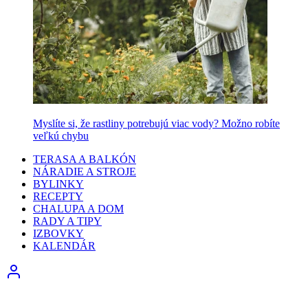
Myslíte si, že rastliny potrebujú viac vody? Možno robíte
veľkú chybu
TERASA A BALKÓN
NÁRADIE A STROJE
BYLINKY
RECEPTY
CHALUPA A DOM
RADY A TIPY
IZBOVKY
KALENDÁR