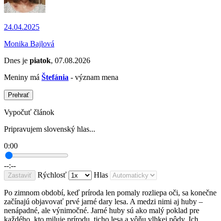
24.04.2025
Monika Bajlová
Dnes je
piatok
, 07.08.2026
Meniny má
Štefánia
- význam mena
Prehrať
Vypočuť článok
Pripravujem slovenský hlas...
0:00
--:--
Rýchlosť
Hlas
Zastaviť
Po zimnom období, keď príroda len pomaly rozliepa oči, sa konečne
začínajú objavovať prvé jarné dary lesa. A medzi nimi aj huby –
nenápadné, ale výnimočné. Jarné huby sú ako malý poklad pre
každého, kto miluje prírodu, ticho lesa a vôňu vlhkej pôdy. Ich