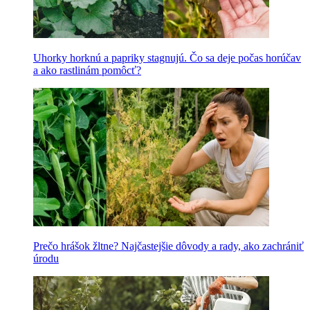
Uhorky horknú a papriky stagnujú. Čo sa deje počas horúčav
a ako rastlinám pomôcť?
Prečo hrášok žltne? Najčastejšie dôvody a rady, ako zachrániť
úrodu