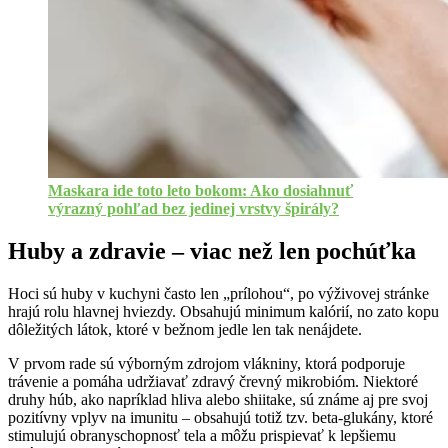
Maskara ide toto leto bokom: Ako dosiahnuť
výrazný pohľad bez jedinej vrstvy špirály?
Huby a zdravie – viac než len pochúťka
Hoci sú huby v kuchyni často len „prílohou“, po výživovej stránke
hrajú rolu hlavnej hviezdy. Obsahujú minimum kalórií, no zato kopu
dôležitých látok, ktoré v bežnom jedle len tak nenájdete.
V prvom rade sú výborným zdrojom vlákniny, ktorá podporuje
trávenie a pomáha udržiavať zdravý črevný mikrobióm. Niektoré
druhy húb, ako napríklad hliva alebo shiitake, sú známe aj pre svoj
pozitívny vplyv na imunitu – obsahujú totiž tzv. beta-glukány, ktoré
stimulujú obranyschopnosť tela a môžu prispievať k lepšiemu