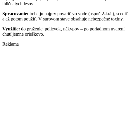
ihličnatých lesov.
Spracovanie:
treba ju najprv povariť vo vode (aspoň 2-krát), scediť
a až potom použiť. V surovom stave obsahuje nebezpečné toxíny.
Využitie:
do praženíc, polievok, nákypov – po poriadnom uvarení
chutí jemne orieškovo.
Reklama