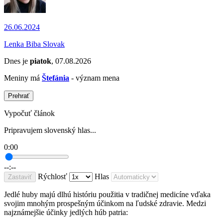
26.06.2024
Lenka Biba Slovak
Dnes je
piatok
, 07.08.2026
Meniny má
Štefánia
- význam mena
Prehrať
Vypočuť článok
Pripravujem slovenský hlas...
0:00
--:--
Rýchlosť
Hlas
Zastaviť
Jedlé huby majú dlhú históriu použitia v tradičnej medicíne vďaka
svojim mnohým prospešným účinkom na ľudské zdravie. Medzi
najznámejšie účinky jedlých húb patria: