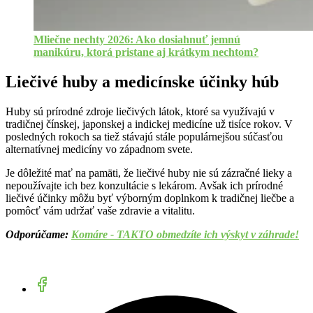
Mliečne nechty 2026: Ako dosiahnuť jemnú
manikúru, ktorá pristane aj krátkym nechtom?
Liečivé huby a medicínske účinky húb
Huby sú prírodné zdroje liečivých látok, ktoré sa využívajú v
tradičnej čínskej, japonskej a indickej medicíne už tisíce rokov. V
posledných rokoch sa tiež stávajú stále populárnejšou súčasťou
alternatívnej medicíny vo západnom svete.
Je dôležité mať na pamäti, že liečivé huby nie sú zázračné lieky a
nepoužívajte ich bez konzultácie s lekárom. Avšak ich prírodné
liečivé účinky môžu byť výborným doplnkom k tradičnej liečbe a
pomôcť vám udržať vaše zdravie a vitalitu.
Odporúčame:
Komáre - TAKTO obmedzíte ich výskyt v záhrade!