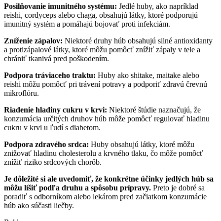
Posilňovanie imunitného systému:
Jedlé huby, ako napríklad
reishi, cordyceps alebo chaga, obsahujú látky, ktoré podporujú
imunitný systém a pomáhajú bojovať proti infekciám.
Zníženie zápalov:
Niektoré druhy húb obsahujú silné antioxidanty
a protizápalové látky, ktoré môžu pomôcť znížiť zápaly v tele a
chrániť tkanivá pred poškodením.
Podpora tráviaceho traktu:
Huby ako shitake, maitake alebo
reishi môžu pomôcť pri trávení potravy a podporiť zdravú črevnú
mikroflóru.
Riadenie hladiny cukru v krvi:
Niektoré štúdie naznačujú, že
konzumácia určitých druhov húb môže pomôcť regulovať hladinu
cukru v krvi u ľudí s diabetom.
Podpora zdravého srdca:
Huby obsahujú látky, ktoré môžu
znižovať hladinu cholesterolu a krvného tlaku, čo môže pomôcť
znížiť riziko srdcových chorôb.
Je dôležité si ale uvedomiť, že konkrétne účinky jedlých húb sa
môžu líšiť podľa druhu a spôsobu prípravy.
Preto je dobré sa
poradiť s odborníkom alebo lekárom pred začiatkom konzumácie
húb ako súčasti liečby.