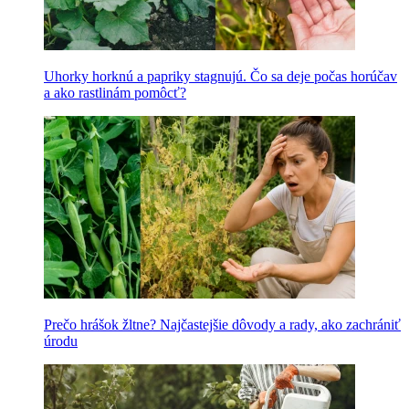
Uhorky horknú a papriky stagnujú. Čo sa deje počas horúčav
a ako rastlinám pomôcť?
Prečo hrášok žltne? Najčastejšie dôvody a rady, ako zachrániť
úrodu