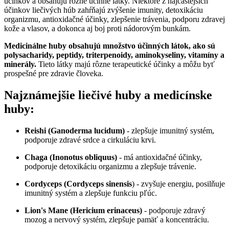
účinkov a obsahujú rôzne účinné látky. Niektoré z najčastejších
účinkov liečivých húb zahŕňajú zvýšenie imunity, detoxikáciu
organizmu, antioxidačné účinky, zlepšenie trávenia, podporu zdravej
kože a vlasov, a dokonca aj boj proti nádorovým bunkám.
Medicinálne huby obsahujú množstvo účinných látok, ako sú
polysacharidy, peptidy, triterpenoidy, aminokyseliny, vitamíny a
minerály.
Tieto látky majú rôzne terapeutické účinky a môžu byť
prospešné pre zdravie človeka.
Najznámejšie liečivé huby a medicínske
huby:
Reishi (Ganoderma lucidum)
- zlepšuje imunitný systém,
podporuje zdravé srdce a cirkuláciu krvi.
Chaga (Inonotus obliquus)
- má antioxidačné účinky,
podporuje detoxikáciu organizmu a zlepšuje trávenie.
Cordyceps (Cordyceps sinensis
) - zvyšuje energiu, posilňuje
imunitný systém a zlepšuje funkciu pľúc.
Lion's Mane (Hericium erinaceus)
- podporuje zdravý
mozog a nervový systém, zlepšuje pamäť a koncentráciu.