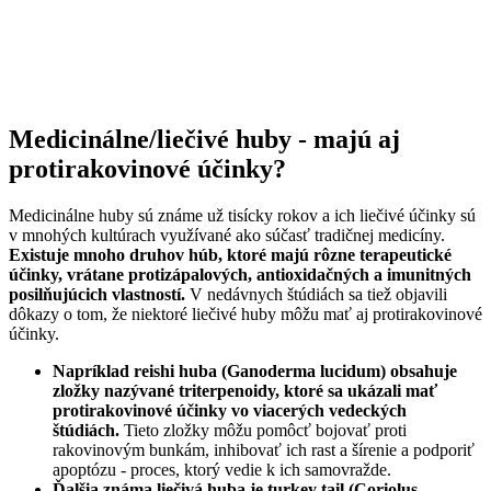
Medicinálne/liečivé huby - majú aj
protirakovinové účinky?
Medicinálne huby sú známe už tisícky rokov a ich liečivé účinky sú
v mnohých kultúrach využívané ako súčasť tradičnej medicíny.
Existuje mnoho druhov húb, ktoré majú rôzne terapeutické
účinky, vrátane protizápalových, antioxidačných a imunitných
posilňujúcich vlastností.
V nedávnych štúdiách sa tiež objavili
dôkazy o tom, že niektoré liečivé huby môžu mať aj protirakovinové
účinky.
Napríklad reishi huba (Ganoderma lucidum) obsahuje
zložky nazývané triterpenoidy, ktoré sa ukázali mať
protirakovinové účinky vo viacerých vedeckých
štúdiách.
Tieto zložky môžu pomôcť bojovať proti
rakovinovým bunkám, inhibovať ich rast a šírenie a podporiť
apoptózu - proces, ktorý vedie k ich samovražde.
Ďalšia známa liečivá huba je turkey tail (Coriolus