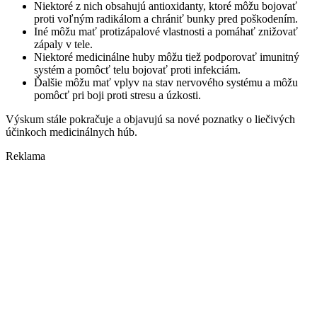
Niektoré z nich obsahujú antioxidanty, ktoré môžu bojovať
proti voľným radikálom a chrániť bunky pred poškodením.
Iné môžu mať protizápalové vlastnosti a pomáhať znižovať
zápaly v tele.
Niektoré medicinálne huby môžu tiež podporovať imunitný
systém a pomôcť telu bojovať proti infekciám.
Ďalšie môžu mať vplyv na stav nervového systému a môžu
pomôcť pri boji proti stresu a úzkosti.
Výskum stále pokračuje a objavujú sa nové poznatky o liečivých
účinkoch medicinálnych húb.
Reklama