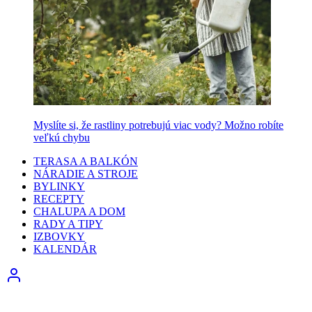
Myslíte si, že rastliny potrebujú viac vody? Možno robíte
veľkú chybu
TERASA A BALKÓN
NÁRADIE A STROJE
BYLINKY
RECEPTY
CHALUPA A DOM
RADY A TIPY
IZBOVKY
KALENDÁR