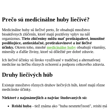
Prečo sú medicinálne huby liečivé?
Medicinálne huby sú liečivé preto, že obsahujú množstvo
bioaktívnych zlúčenín, ktoré majú pozitívny vplyv na náš
organizmus.
Tieto zlúčeniny môžu mať protizápalové, imunitné
posilňujúce, antioxidačné, protirakovinové a iné liečivé
účinky.
Okrem toho, mnohé
medicinálne huby
obsahujú vitamíny,
minerály a ďalšie živiny, ktoré sú dôležité pre dobré zdravie.
Ich liečivé účinky sú široko využívané v tradičnej a alternatívnej
medicíne na liečbu rôznych ochorení a podporu celkového zdravia.
Druhy liečivých húb
Existuje množstvo rôznych druhov liečivých húb, ktoré majú rôzne
medicínske účinky.
Niektoré z najznámejších a najviac študovaných sú:
Reishi huba
- tiež známa ako "huba nesmrteľnosti", reishi má