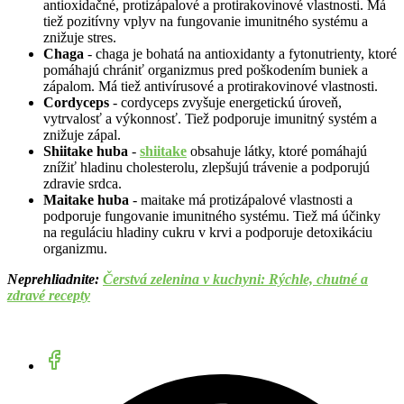
antioxidačné, protizápalové a protirakovinové vlastnosti. Má
tiež pozitívny vplyv na fungovanie imunitného systému a
znižuje stres.
Chaga
- chaga je bohatá na antioxidanty a fytonutrienty, ktoré
pomáhajú chrániť organizmus pred poškodením buniek a
zápalom. Má tiež antivírusové a protirakovinové vlastnosti.
Cordyceps
- cordyceps zvyšuje energetickú úroveň,
vytrvalosť a výkonnosť. Tiež podporuje imunitný systém a
znižuje zápal.
Shiitake huba
-
shiitake
obsahuje látky, ktoré pomáhajú
znížiť hladinu cholesterolu, zlepšujú trávenie a podporujú
zdravie srdca.
Maitake huba
- maitake má protizápalové vlastnosti a
podporuje fungovanie imunitného systému. Tiež má účinky
na reguláciu hladiny cukru v krvi a podporuje detoxikáciu
organizmu.
Neprehliadnite:
Čerstvá zelenina v kuchyni: Rýchle, chutné a
zdravé recepty