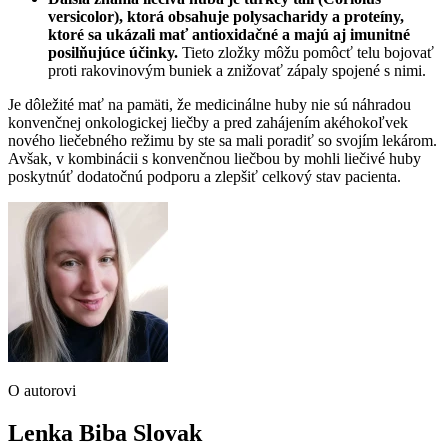
versicolor), ktorá obsahuje polysacharidy a proteíny,
ktoré sa ukázali mať antioxidačné a majú aj imunitné
posilňujúce účinky.
Tieto zložky môžu pomôcť telu bojovať
proti rakovinovým buniek a znižovať zápaly spojené s nimi.
Je dôležité mať na pamäti, že medicinálne huby nie sú náhradou
konvenčnej onkologickej liečby a pred zahájením akéhokoľvek
nového liečebného režimu by ste sa mali poradiť so svojím lekárom.
Avšak, v kombinácii s konvenčnou liečbou by mohli liečivé huby
poskytnúť dodatočnú podporu a zlepšiť celkový stav pacienta.
O autorovi
Lenka Biba Slovak