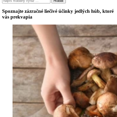
Hľadať
Spoznajte zázračné liečivé účinky jedlých húb, ktoré
vás prekvapia