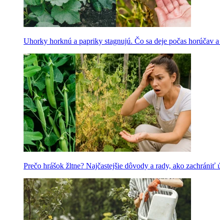
Uhorky horknú a papriky stagnujú. Čo sa deje počas horúčav 
Prečo hrášok žltne? Najčastejšie dôvody a rady, ako zachrániť 