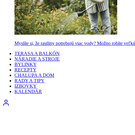
Myslíte si, že rastliny potrebujú viac vody? Možno robíte veľk
TERASA A BALKÓN
NÁRADIE A STROJE
BYLINKY
RECEPTY
CHALUPA A DOM
RADY A TIPY
IZBOVKY
KALENDÁR