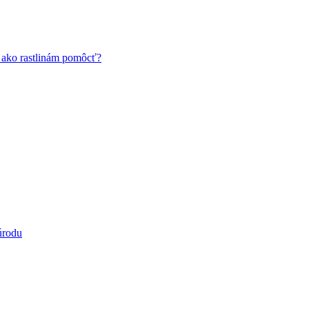
a ako rastlinám pomôcť?
úrodu