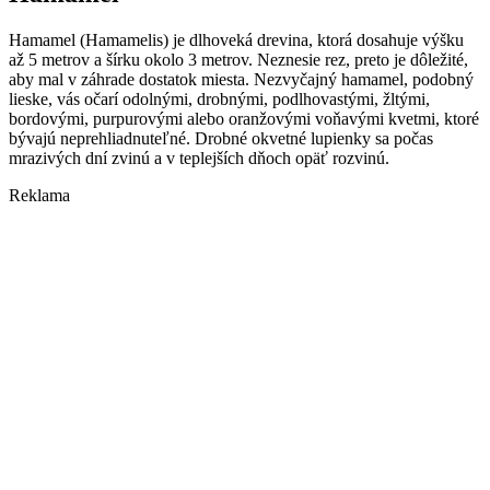
Hamamel (Hamamelis) je dlhoveká drevina, ktorá dosahuje výšku
až 5 metrov a šírku okolo 3 metrov. Neznesie rez, preto je dôležité,
aby mal v záhrade dostatok miesta. Nezvyčajný hamamel, podobný
lieske, vás očarí odolnými, drobnými, podlhovastými, žltými,
bordovými, purpurovými alebo oranžovými voňavými kvetmi, ktoré
bývajú neprehliadnuteľné. Drobné okvetné lupienky sa počas
mrazivých dní zvinú a v teplejších dňoch opäť rozvinú.
Reklama