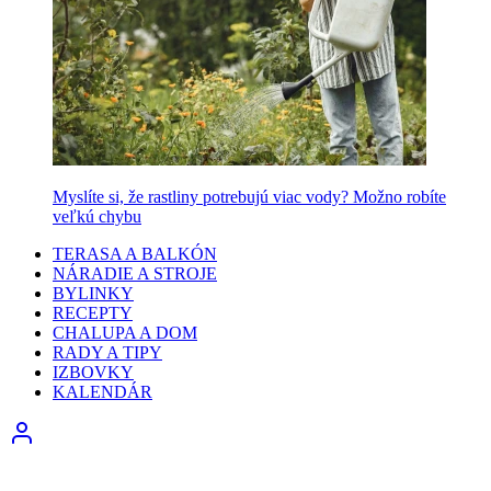
Myslíte si, že rastliny potrebujú viac vody? Možno robíte
veľkú chybu
TERASA A BALKÓN
NÁRADIE A STROJE
BYLINKY
RECEPTY
CHALUPA A DOM
RADY A TIPY
IZBOVKY
KALENDÁR