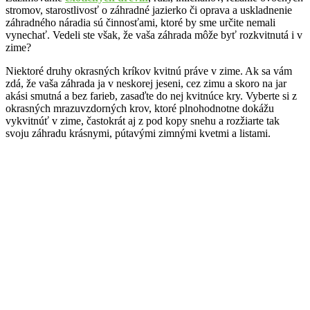
stromov, starostlivosť o záhradné jazierko či oprava a uskladnenie
záhradného náradia sú činnosťami, ktoré by sme určite nemali
vynechať. Vedeli ste však, že vaša záhrada môže byť rozkvitnutá i v
zime?
Niektoré druhy okrasných kríkov kvitnú práve v zime. Ak sa vám
zdá, že vaša záhrada ja v neskorej jeseni, cez zimu a skoro na jar
akási smutná a bez farieb, zasaďte do nej kvitnúce kry. Vyberte si z
okrasných mrazuvzdorných krov, ktoré plnohodnotne dokážu
vykvitnúť v zime, častokrát aj z pod kopy snehu a rozžiarte tak
svoju záhradu krásnymi, pútavými zimnými kvetmi a listami.