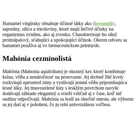
Hamamel virgínsky obsahuje účinné látky ako
flavonoidy
,
saponíny, silicu a triesloviny, ktoré majú liečivé účinky na
organizmus zvnútra, ako aj zvonku. Charakterizuje ho silný
protizápalový, sťahujúci a upokojujúci účinok. Okrem odvaru sa
hamamel používa aj vo farmaceutickom priemysle.
Mahónia cezmínolistá
Mahónia (Mahonia aquifolium) je okrasný ker, ktorý kombinuje
krásu, vôňu a nenáročnosť na pestovanie. Jej drobné žlté kvety
rozkvitajú uprostred zimy a vydávajú jemnú vôňu pripomínajúcu
lesné lúky. Jej tmavozelené listy s lesklým povrchom navyše
dodávajú záhrade elegantný a svieži vzhľad aj v čase, keď iné
rastliny odpočívajú. Mahónia sa hodí na slnečné miesta, ale výborne
sa jej darí aj v polotieni, čo ju robí univerzálnou voľbou.