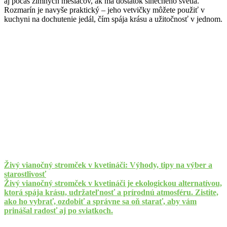
aj počas zimných mesiacov, ak má dostatok slnečného svetla.
Rozmarín je navyše praktický – jeho vetvičky môžete použiť v
kuchyni na dochutenie jedál, čím spája krásu a užitočnosť v jednom.
Živý vianočný stromček v kvetináči: Výhody, tipy na výber a
starostlivosť
Živý vianočný stromček v kvetináči je ekologickou alternatívou,
ktorá spája krásu, udržateľnosť a prírodnú atmosféru. Zistite,
ako ho vybrať, ozdobiť a správne sa oň starať, aby vám
prinášal radosť aj po sviatkoch.