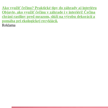
Ako využiť čečinu? Praktické tipy do záhrady aj interiéru
Objavte, ako využiť čečinu v záhrade i v interiéri! Čečina
chráni rastliny pred mrazom, slúži na výrobu dekorácií a
pomáha pri ekologickej recyklácii.
Reklama