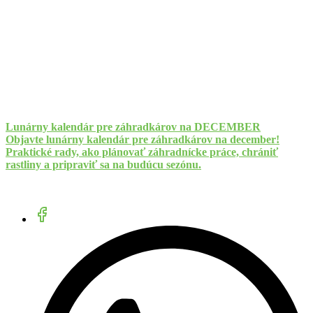
Lunárny kalendár pre záhradkárov na DECEMBER
Objavte lunárny kalendár pre záhradkárov na december!
Praktické rady, ako plánovať záhradnícke práce, chrániť
rastliny a pripraviť sa na budúcu sezónu.