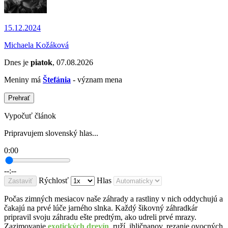
15.12.2024
Michaela Kožáková
Dnes je
piatok
, 07.08.2026
Meniny má
Štefánia
- význam mena
Prehrať
Vypočuť článok
Pripravujem slovenský hlas...
0:00
--:--
Rýchlosť
Hlas
Zastaviť
Počas zimných mesiacov naše záhrady a rastliny v nich oddychujú a
čakajú na prvé lúče jarného slnka. Každý šikovný záhradkár
pripravil svoju záhradu ešte predtým, ako udreli prvé mrazy.
Zazimovanie
exotických drevín
, ruží, ihličnanov, rezanie ovocných