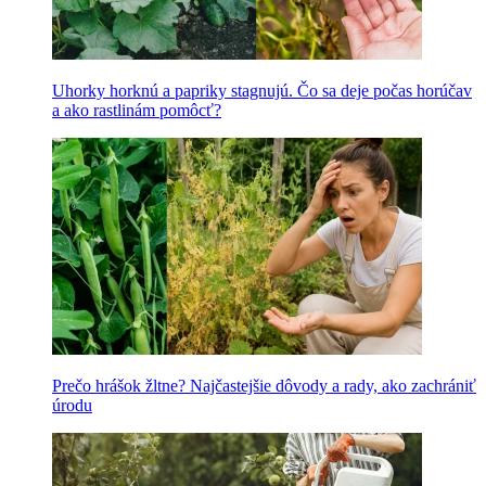
Uhorky horknú a papriky stagnujú. Čo sa deje počas horúčav
a ako rastlinám pomôcť?
Prečo hrášok žltne? Najčastejšie dôvody a rady, ako zachrániť
úrodu