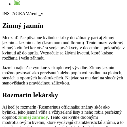
INSTAGRAM/renii_v
Zimný jazmín
Medzi ďalšie pôvabné kvitnúce kríky do záhrady parí aj zimný
jazmín – Jazmín nahý (Jasminum nudiflorum). Tento mrazuvzdorný
zimný kvitnúci ker otvára svoje prvé kvety v decembri a pokračuje v
kvitnutí až do apríla. Vyznačuje sa žltými kvetmi, ktoré krásne
rozžiaria i vašu záhradu.
Jazmín najlepšie vynikne v skupinovej výsadbe. Zimný jazmín
možno pestovať ako previsnutú alebo popínavú rastlinu na plotoch,
stenách a oporných konštrukciách. Najviac sa mu darí na slnečných
stanovištiach s pravidelnou zálievkou.
Rozmarín lekársky
Aj keď je rozmarín (Rosmarinus officinalis) známy skôr ako
bylinka, jeho jemná vôňa a vždyzelené listy z neho robia perfektný
doplnok
zimnej záhrady
. Tento ker kvitne drobnými
modrofialovými kvetmi, ktoré vydávajú charakteristickú arómu, a to