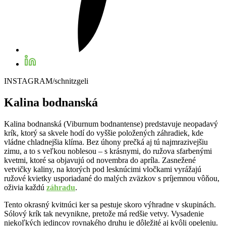
INSTAGRAM/schnitzgeli
Kalina bodnanská
Kalina bodnanská (Viburnum bodnantense) predstavuje neopadavý
krík, ktorý sa skvele hodí do vyššie položených záhradiek, kde
vládne chladnejšia klíma. Bez úhony prečká aj tú najmrazivejšiu
zimu, a to s veľkou noblesou – s krásnymi, do ružova sfarbenými
kvetmi, ktoré sa objavujú od novembra do apríla. Zasnežené
vetvičky kaliny, na ktorých pod lesknúcimi vločkami vyrážajú
ružové kvietky usporiadané do malých zväzkov s príjemnou vôňou,
oživia každú
záhradu
.
Tento okrasný kvitnúci ker sa pestuje skoro výhradne v skupinách.
Sólový krík tak nevynikne, pretože má redšie vetvy. Vysadenie
niekoľkých jedincov rovnakého druhu je dôležité aj kvôli opeleniu.