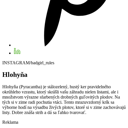
INSTAGRAM/badgirl_rules
Hlohyňa
Hlohyňa (Pyracantha) je stálozelený, hustý ker pravidelného
okrúhleho vzrastu, ktorý skrášli vašu záhradu nielen listami, ale i
množstvom výrazne sfarbených drobných guľovitých plodov. Na
tých si v zime radi pochutia vtáci. Tento mrazuvzdorný krík sa
výborne hodí na výsadbu živých plotov, ktoré si v zime zachovávajú
listy. Dobre znáša strih a dá sa ľahko tvarovať.
Reklama