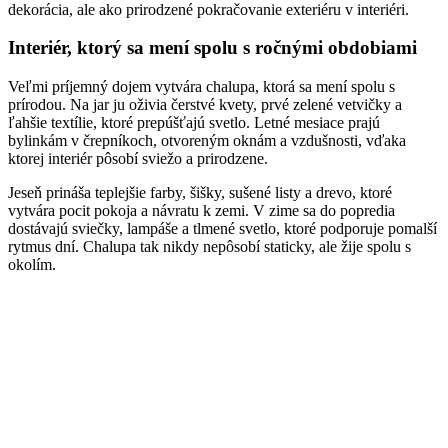
dekorácia, ale ako prirodzené pokračovanie exteriéru v interiéri.
Interiér, ktorý sa mení spolu s ročnými obdobiami
Veľmi príjemný dojem vytvára chalupa, ktorá sa mení spolu s
prírodou. Na jar ju oživia čerstvé kvety, prvé zelené vetvičky a
ľahšie textílie, ktoré prepúšťajú svetlo. Letné mesiace prajú
bylinkám v črepníkoch, otvoreným oknám a vzdušnosti, vďaka
ktorej interiér pôsobí sviežo a prirodzene.
Jeseň prináša teplejšie farby, šišky, sušené listy a drevo, ktoré
vytvára pocit pokoja a návratu k zemi. V zime sa do popredia
dostávajú sviečky, lampáše a tlmené svetlo, ktoré podporuje pomalší
rytmus dní. Chalupa tak nikdy nepôsobí staticky, ale žije spolu s
okolím.