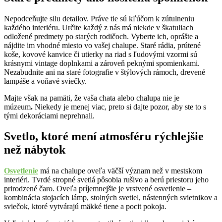
Nepodceňujte silu detailov. Práve tie sú kľúčom k zútulneniu
každého interiéru. Určite každý z nás má niekde v škatuliach
odložené predmety po starých rodičoch. Vyberte ich, oprášte a
nájdite im vhodné miesto vo vašej chalupe. Staré rádia, prútené
koše, kovové kanvice či utierky na riad s ľudovými vzormi sú
krásnymi vintage doplnkami a zároveň peknými spomienkami.
Nezabudnite ani na staré fotografie v štýlových rámoch, drevené
lampáše a voňavé sviečky.
Majte však na pamäti, že vaša chata alebo chalupa nie je
múzeum
.
Niekedy je menej viac, preto si dajte pozor, aby ste to s
tými dekoráciami neprehnali.
Svetlo, ktoré mení atmosféru rýchlejšie
než nábytok
Osvetlenie
má na chalupe oveľa väčší význam než v mestskom
interiéri. Tvrdé stropné svetlá pôsobia rušivo a berú priestoru jeho
prirodzené čaro. Oveľa príjemnejšie je vrstvené osvetlenie –
kombinácia stojacích lámp, stolných svetiel, nástenných svietnikov a
sviečok, ktoré vytvárajú mäkké tiene a pocit pokoja.