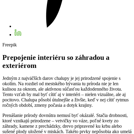
Freepik
Prepojenie interiéru so záhradou a
exteriérom
Jedným z najväčších darov chalupy je jej prirodzené spojenie s
okolím. Na rozdiel od mestského bývania tu príroda nie je len
kulisou za oknom, ale aktívnou súčasťou každodenného života.
Tento vzťah by mal byť cítiť aj v interiéri – nielen vizuálne, ale aj
pocitovo. Chalupa pôsobí útulnejšie a živšie, keď v nej cítiť rytmus
ročných období, zmeny počasia a dotyk krajiny.
Prenášanie prírody dovnútra nemusí byť okázalé. Stačia drobnosti,
ktoré vznikajú prirodzene – vetvičky vo váze, poľné kvety zo
záhrady, kamene z prechádzky, drevo pripravené ku krbu alebo
sušené plody uložené v miskách. Takéto prvky nepôsobia ako umelá