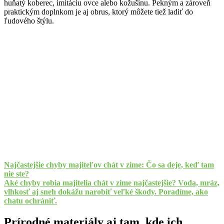
huňatý koberec, imitáciu ovce alebo kožušinu. Pekným a zároveň
praktickým doplnkom je aj obrus, ktorý môžete tiež ladiť do
ľudového štýlu.
Najčastejšie chyby majiteľov chát v zime: Čo sa deje, keď tam
nie ste?
Aké chyby robia majitelia chát v zime najčastejšie? Voda, mráz,
vlhkosť aj sneh dokážu narobiť veľké škody. Poradíme, ako
chatu ochrániť.
Prírodné materiály aj tam, kde ich