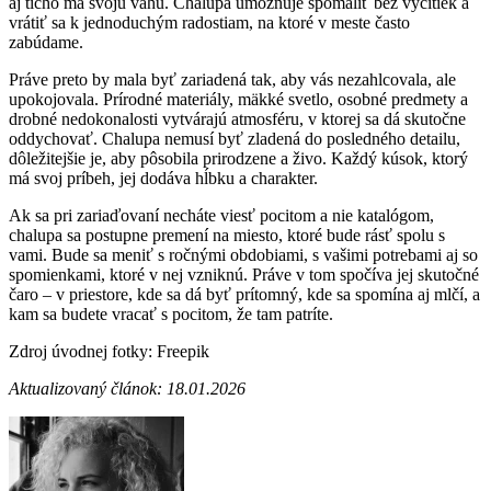
aj ticho má svoju váhu. Chalupa umožňuje spomaliť bez výčitiek a
vrátiť sa k jednoduchým radostiam, na ktoré v meste často
zabúdame.
Práve preto by mala byť zariadená tak, aby vás nezahlcovala, ale
upokojovala. Prírodné materiály, mäkké svetlo, osobné predmety a
drobné nedokonalosti vytvárajú atmosféru, v ktorej sa dá skutočne
oddychovať. Chalupa nemusí byť zladená do posledného detailu,
dôležitejšie je, aby pôsobila prirodzene a živo. Každý kúsok, ktorý
má svoj príbeh, jej dodáva hĺbku a charakter.
Ak sa pri zariaďovaní necháte viesť pocitom a nie katalógom,
chalupa sa postupne premení na miesto, ktoré bude rásť spolu s
vami. Bude sa meniť s ročnými obdobiami, s vašimi potrebami aj so
spomienkami, ktoré v nej vzniknú. Práve v tom spočíva jej skutočné
čaro – v priestore, kde sa dá byť prítomný, kde sa spomína aj mlčí, a
kam sa budete vracať s pocitom, že tam patríte.
Zdroj úvodnej fotky: Freepik
Aktualizovaný článok: 18.01.2026