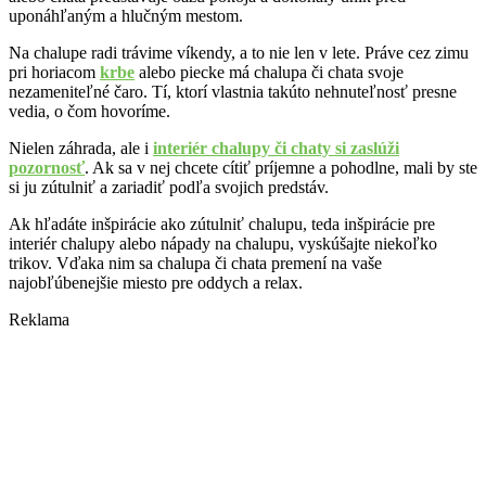
uponáhľaným a hlučným mestom.
Na chalupe radi trávime víkendy, a to nie len v lete. Práve cez zimu
pri horiacom
krbe
alebo piecke má chalupa či chata svoje
nezameniteľné čaro. Tí, ktorí vlastnia takúto nehnuteľnosť presne
vedia, o čom hovoríme.
Nielen záhrada, ale i
interiér chalupy či chaty si zaslúži
pozornosť
. Ak sa v nej chcete cítiť príjemne a pohodlne, mali by ste
si ju zútulniť a zariadiť podľa svojich predstáv.
Ak hľadáte inšpirácie ako zútulniť chalupu, teda inšpirácie pre
interiér chalupy alebo nápady na chalupu, vyskúšajte niekoľko
trikov. Vďaka nim sa chalupa či chata premení na vaše
najobľúbenejšie miesto pre oddych a relax.
Reklama