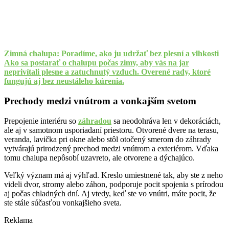
Zimná chalupa: Poradíme, ako ju udržať bez plesní a vlhkosti
Ako sa postarať o chalupu počas zimy, aby vás na jar
neprivítali plesne a zatuchnutý vzduch. Overené rady, ktoré
fungujú aj bez neustáleho kúrenia.
Prechody medzi vnútrom a vonkajším svetom
Prepojenie interiéru so
záhradou
sa neodohráva len v dekoráciách,
ale aj v samotnom usporiadaní priestoru. Otvorené dvere na terasu,
veranda, lavička pri okne alebo stôl otočený smerom do záhrady
vytvárajú prirodzený prechod medzi vnútrom a exteriérom. Vďaka
tomu chalupa nepôsobí uzavreto, ale otvorene a dýchajúco.
Veľký význam má aj výhľad. Kreslo umiestnené tak, aby ste z neho
videli dvor, stromy alebo záhon, podporuje pocit spojenia s prírodou
aj počas chladných dní. Aj vtedy, keď ste vo vnútri, máte pocit, že
ste stále súčasťou vonkajšieho sveta.
Reklama