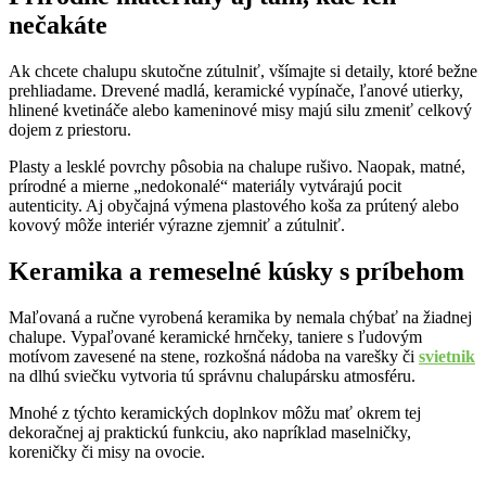
nečakáte
Ak chcete chalupu skutočne zútulniť, všímajte si detaily, ktoré bežne
prehliadame. Drevené madlá, keramické vypínače, ľanové utierky,
hlinené kvetináče alebo kameninové misy majú silu zmeniť celkový
dojem z priestoru.
Plasty a lesklé povrchy pôsobia na chalupe rušivo. Naopak, matné,
prírodné a mierne „nedokonalé“ materiály vytvárajú pocit
autenticity. Aj obyčajná výmena plastového koša za prútený alebo
kovový môže interiér výrazne zjemniť a zútulniť.
Keramika a remeselné kúsky s príbehom
Maľovaná a ručne vyrobená keramika by nemala chýbať na žiadnej
chalupe. Vypaľované keramické hrnčeky, taniere s ľudovým
motívom zavesené na stene, rozkošná nádoba na varešky či
svietnik
na dlhú sviečku vytvoria tú správnu chalupársku atmosféru.
Mnohé z týchto keramických doplnkov môžu mať okrem tej
dekoračnej aj praktickú funkciu, ako napríklad maselničky,
koreničky či misy na ovocie.