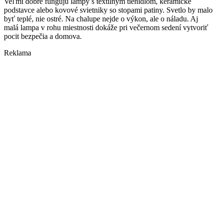
Veľmi dobre fungujú lampy s textilným tienidlom, keramické
podstavce alebo kovové svietniky so stopami patiny. Svetlo by malo
byť teplé, nie ostré. Na chalupe nejde o výkon, ale o náladu. Aj
malá lampa v rohu miestnosti dokáže pri večernom sedení vytvoriť
pocit bezpečia a domova.
Reklama