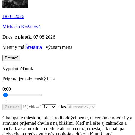
18.01.2026
Michaela Kožáková
Dnes je
piatok
, 07.08.2026
Meniny má
Štefánia
- význam mena
Prehrať
Vypočuť článok
Pripravujem slovenský hlas...
0:00
--:--
Rýchlosť
Hlas
Zastaviť
Chalupa je miestom, kde si radi oddýchneme, načerpáme nové sily a
strávime príjemné chvíle s najbližšími. Keď má ešte aj záhradku a
nachádza sa niekde na dedine alebo na okraji mesta, tak chalupa
alebo chata predstavuje oázu pokoja a dokonalý únik pred