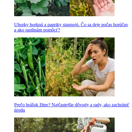
Uhorky horknú a papriky stagnujú. Čo sa deje počas horúčav
a ako rastlinám pomôcť?
Prečo hrášok žltne? Najčastejšie dôvody a rady, ako zachrániť
úrodu