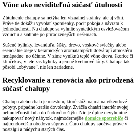
Vône ako neviditeľná súčasť útulnosti
Zútulnenie chalupy sa netýka len vizuálnej stránky, ale aj vôní.
Práve tie dokážu vyvolať spomienky, pocit pokoja a návratu k
jednoduchosti. Na chalupe sa vyhnite syntetickým osviežovačom
vzduchu a siahnite po prirodzenejších riešeniach.
Sušené bylinky, levanduľa, šišky, drevo, voskové sviečky alebo
esenciálne oleje v keramických aromalampách dotvárajú atmosféru
nenápadne, no účinne. V zime vyniknú teplé vône dreva, škorice či
klinčekov, v lete zas bylinky a jemné kvetinové tóny. Chalupa tak
pôsobí „obývane“, nie len zariadene.
Recyklovanie a renovácia ako prirodzená
súčasť chalupy
Chalupa alebo chata je miestom, ktoré slúži najmä na víkendové
pobyty, prípadne kratšie dovolenky. Zväčša chatári interiér svojej
nehnuteľnosti ladia do ľudového štýlu. Nie je úplne nevyhnutné
nakupovať nový nábytok, najmodernejšie
domáce spotrebiče
či
najtrendovejšiu obedovú súpravu. Čaro chalupy spočíva práve v
nostalgii a nádychu starých čias.