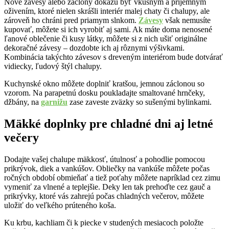
Nové závesy alebo záclony dokážu byť vkusným a príjemným
oživením, ktoré nielen skrášli interiér malej chaty či chalupy, ale
zároveň ho chráni pred priamym slnkom.
Závesy
však nemusíte
kupovať, môžete si ich vyrobiť aj sami. Ak máte doma nenosené
ľanové oblečenie či kusy látky, môžete si z nich ušiť originálne
dekoračné závesy – dozdobte ich aj rôznymi výšivkami.
Kombinácia takýchto závesov s dreveným interiérom bude dotvárať
vidiecky, ľudový štýl chalupy.
Kuchynské okno môžete doplniť kratšou, jemnou záclonou so
vzorom. Na parapetnú dosku poukladajte smaltované hrnčeky,
džbány, na
garnižu
zase zaveste zväzky so sušenými bylinkami.
Mäkké doplnky pre chladné dni aj letné
večery
Dodajte vašej chalupe mäkkosť, útulnosť a pohodlie pomocou
prikrývok, diek a vankúšov. Obliečky na vankúše môžete počas
ročných období obmieňať a tiež poťahy môžete napríklad cez zimu
vymeniť za vlnené a teplejšie. Deky len tak prehoďte cez gauč a
prikrývky, ktoré vás zahrejú počas chladných večerov, môžete
uložiť do veľkého prúteného koša.
Ku krbu, kachliam či k piecke v studených mesiacoch položte