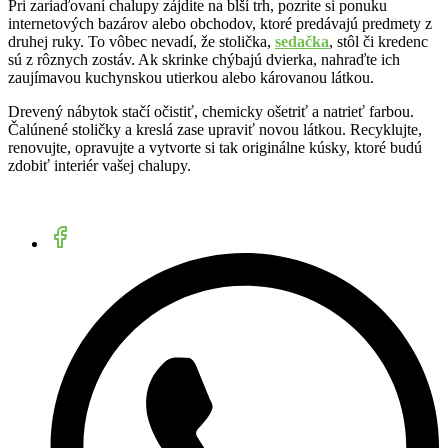
Pri zariaďovaní chalupy zájdite na blší trh, pozrite si ponuku
internetových bazárov alebo obchodov, ktoré predávajú predmety z
druhej ruky. To vôbec nevadí, že stolička,
sedačka
, stôl či kredenc
sú z rôznych zostáv. Ak skrinke chýbajú dvierka, nahraďte ich
zaujímavou kuchynskou utierkou alebo károvanou látkou.
Drevený nábytok stačí očistiť, chemicky ošetriť a natrieť farbou.
Čalúnené stoličky a kreslá zase upraviť novou látkou. Recyklujte,
renovujte, opravujte a vytvorte si tak originálne kúsky, ktoré budú
zdobiť interiér vašej chalupy.