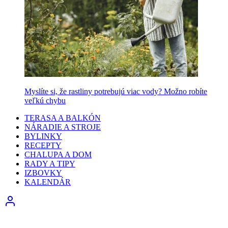
Myslíte si, že rastliny potrebujú viac vody? Možno robíte
veľkú chybu
TERASA A BALKÓN
NÁRADIE A STROJE
BYLINKY
RECEPTY
CHALUPA A DOM
RADY A TIPY
IZBOVKY
KALENDÁR