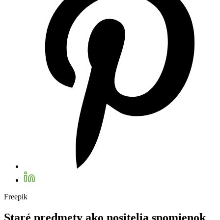
Freepik
Staré predmety ako nositelia spomienok