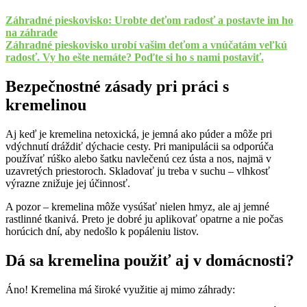
Záhradné pieskovisko: Urobte deťom radosť a postavte im ho
na záhrade
Záhradné pieskovisko urobí vašim deťom a vnúčatám veľkú
radosť. Vy ho ešte nemáte? Poďte si ho s nami postaviť.
Bezpečnostné zásady pri práci s
kremelinou
Aj keď je kremelina netoxická, je jemná ako púder a môže pri
vdýchnutí dráždiť dýchacie cesty. Pri manipulácii sa odporúča
používať rúško alebo šatku navlečenú cez ústa a nos, najmä v
uzavretých priestoroch. Skladovať ju treba v suchu – vlhkosť
výrazne znižuje jej účinnosť.
A pozor – kremelina môže vysúšať nielen hmyz, ale aj jemné
rastlinné tkanivá. Preto je dobré ju aplikovať opatrne a nie počas
horúcich dní, aby nedošlo k popáleniu listov.
Dá sa kremelina použiť aj v domácnosti?
Áno! Kremelina má široké využitie aj mimo záhrady: