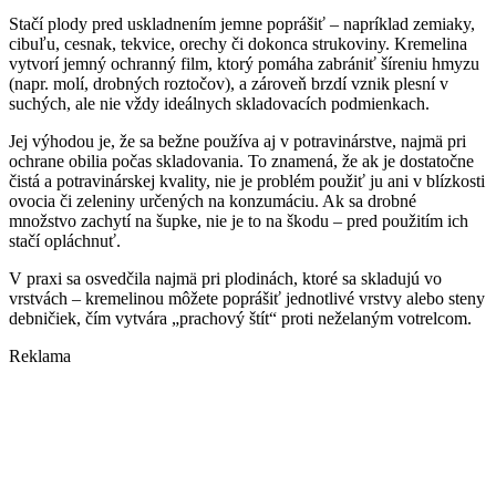
Stačí plody pred uskladnením jemne poprášiť – napríklad zemiaky,
cibuľu, cesnak, tekvice, orechy či dokonca strukoviny. Kremelina
vytvorí jemný ochranný film, ktorý pomáha zabrániť šíreniu hmyzu
(napr. molí, drobných roztočov), a zároveň brzdí vznik plesní v
suchých, ale nie vždy ideálnych skladovacích podmienkach.
Jej výhodou je, že sa bežne používa aj v potravinárstve, najmä pri
ochrane obilia počas skladovania. To znamená, že ak je dostatočne
čistá a potravinárskej kvality, nie je problém použiť ju ani v blízkosti
ovocia či zeleniny určených na konzumáciu. Ak sa drobné
množstvo zachytí na šupke, nie je to na škodu – pred použitím ich
stačí opláchnuť.
V praxi sa osvedčila najmä pri plodinách, ktoré sa skladujú vo
vrstvách – kremelinou môžete poprášiť jednotlivé vrstvy alebo steny
debničiek, čím vytvára „prachový štít“ proti neželaným votrelcom.
Reklama