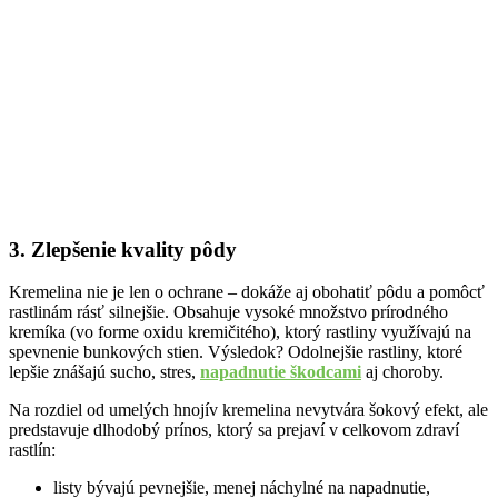
3. Zlepšenie kvality pôdy
Kremelina nie je len o ochrane – dokáže aj obohatiť pôdu a pomôcť
rastlinám rásť silnejšie. Obsahuje vysoké množstvo prírodného
kremíka (vo forme oxidu kremičitého), ktorý rastliny využívajú na
spevnenie bunkových stien. Výsledok? Odolnejšie rastliny, ktoré
lepšie znášajú sucho, stres,
napadnutie škodcami
aj choroby.
Na rozdiel od umelých hnojív kremelina nevytvára šokový efekt, ale
predstavuje dlhodobý prínos, ktorý sa prejaví v celkovom zdraví
rastlín:
listy bývajú pevnejšie, menej náchylné na napadnutie,