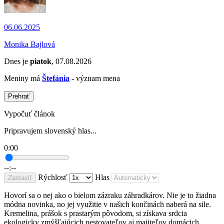
06.06.2025
Monika Bajlová
Dnes je
piatok
, 07.08.2026
Meniny má
Štefánia
- význam mena
Prehrať
Vypočuť článok
Pripravujem slovenský hlas...
0:00
--:--
Rýchlosť
Hlas
Zastaviť
Hovorí sa o nej ako o bielom zázraku záhradkárov. Nie je to žiadna
módna novinka, no jej využitie v našich končinách naberá na sile.
Kremelina, prášok s prastarým pôvodom, si získava srdcia
ekologicky zmýšľajúcich pestovateľov aj majiteľov domácich