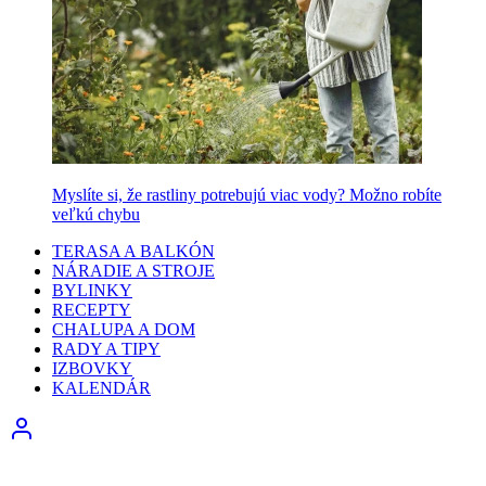
Myslíte si, že rastliny potrebujú viac vody? Možno robíte
veľkú chybu
TERASA A BALKÓN
NÁRADIE A STROJE
BYLINKY
RECEPTY
CHALUPA A DOM
RADY A TIPY
IZBOVKY
KALENDÁR