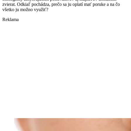
zvierat. Odkiaľ pochádza, prečo sa ju oplatí mať poruke a na čo
všetko ju možno využiť?
Reklama