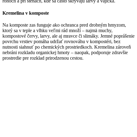
rohoch a pri stenách, kde sa často skrývajú larvy a vajíčka.
Kremelina v komposte
Na komposte zas funguje ako ochranca pred drobným hmyzom,
ktorý sa v teple a vlhku veľmi rád množí – najmä muchy,
kompostové červy, larvy, ale aj mravce či slimáky. Jemné poprášenie
povrchu vrstiev pomáha udržať rovnováhu v kompostéri, bez
nutnosti siahnuť po chemických prostriedkoch. Kremelina zároveň
nebráni rozkladu organickej hmoty – naopak, podporuje zdravšie
prostredie pre rozklad prirodzenou cestou.