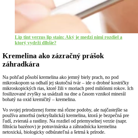
Lip tint verzus lip stain: Aký je medzi nimi rozdiel a
ktorý vydrží dlhšie?
Kremelina ako zázračný prášok
záhradkára
Na pohľad pôsobí kremelina ako jemný biely prach, no pod
mikroskopom sa odhalí jej skutočná tvár – ide o drobné kostričky
mikroskopických rias, ktoré žili v moriach pred miliónmi rokov. Ich
fosilizované zvyšky sa usádzali na dne a časom vznikol minerál
bohatý na oxid kremičitý – kremelina.
Vo svojej prirodzenej forme má rôzne podoby, ale najčastejšie sa
používa amorfná (nekryštalická) kremelina, ktorá je bezpečná pre
ľudí, zvieratá a rastliny. Na rozdiel od priemyselnej verzie (napr.
filtrácia bazénov) je potravinárska a záhradnícka kremelina
netoxická, biologicky odbúrateľná a šetrná k prírode.