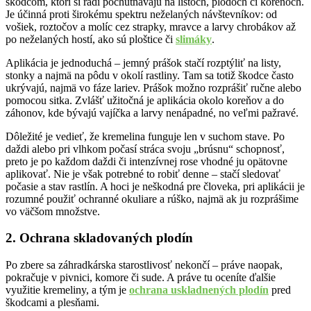
škodcom, ktorí si radi pochutnávajú na listoch, plodoch či koreňoch.
Je účinná proti širokému spektru neželaných návštevníkov: od
vošiek, roztočov a molíc cez strapky, mravce a larvy chrobákov až
po neželaných hostí, ako sú ploštice či
slimáky
.
Aplikácia je jednoduchá – jemný prášok stačí rozptýliť na listy,
stonky a najmä na pôdu v okolí rastliny. Tam sa totiž škodce často
ukrývajú, najmä vo fáze lariev. Prášok možno rozprášiť ručne alebo
pomocou sitka. Zvlášť užitočná je aplikácia okolo koreňov a do
záhonov, kde bývajú vajíčka a larvy nenápadné, no veľmi pažravé.
Dôležité je vedieť, že kremelina funguje len v suchom stave. Po
daždi alebo pri vlhkom počasí stráca svoju „brúsnu“ schopnosť,
preto je po každom daždi či intenzívnej rose vhodné ju opätovne
aplikovať. Nie je však potrebné to robiť denne – stačí sledovať
počasie a stav rastlín. A hoci je neškodná pre človeka, pri aplikácii je
rozumné použiť ochranné okuliare a rúško, najmä ak ju rozprášime
vo väčšom množstve.
2. Ochrana skladovaných plodín
Po zbere sa záhradkárska starostlivosť nekončí – práve naopak,
pokračuje v pivnici, komore či sude. A práve tu oceníte ďalšie
využitie kremeliny, a tým je
ochrana uskladnených plodín
pred
škodcami a plesňami.