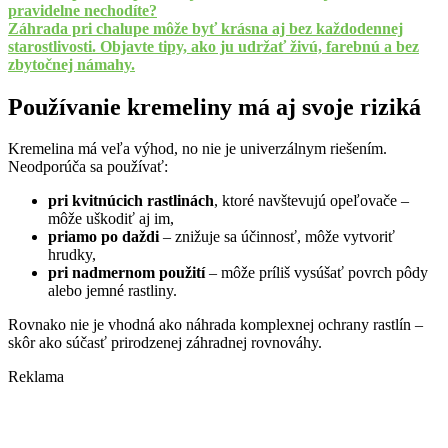
pravidelne nechodíte?
Záhrada pri chalupe môže byť krásna aj bez každodennej
starostlivosti. Objavte tipy, ako ju udržať živú, farebnú a bez
zbytočnej námahy.
Používanie kremeliny má aj svoje riziká
Kremelina má veľa výhod, no nie je univerzálnym riešením.
Neodporúča sa používať:
pri kvitnúcich rastlinách
, ktoré navštevujú opeľovače –
môže uškodiť aj im,
priamo po daždi
– znižuje sa účinnosť, môže vytvoriť
hrudky,
pri nadmernom použití
– môže príliš vysúšať povrch pôdy
alebo jemné rastliny.
Rovnako nie je vhodná ako náhrada komplexnej ochrany rastlín –
skôr ako súčasť prirodzenej záhradnej rovnováhy.
Reklama