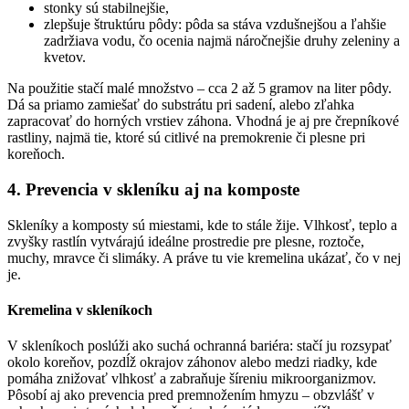
stonky sú stabilnejšie,
zlepšuje štruktúru pôdy: pôda sa stáva vzdušnejšou a ľahšie
zadržiava vodu, čo ocenia najmä náročnejšie druhy zeleniny a
kvetov.
Na použitie stačí malé množstvo – cca 2 až 5 gramov na liter pôdy.
Dá sa priamo zamiešať do substrátu pri sadení, alebo zľahka
zapracovať do horných vrstiev záhona. Vhodná je aj pre črepníkové
rastliny, najmä tie, ktoré sú citlivé na premokrenie či plesne pri
koreňoch.
4. Prevencia v skleníku aj na komposte
Skleníky a komposty sú miestami, kde to stále žije. Vlhkosť, teplo a
zvyšky rastlín vytvárajú ideálne prostredie pre plesne, roztoče,
muchy, mravce či slimáky. A práve tu vie kremelina ukázať, čo v nej
je.
Kremelina v skleníkoch
V skleníkoch poslúži ako suchá ochranná bariéra: stačí ju rozsypať
okolo koreňov, pozdĺž okrajov záhonov alebo medzi riadky, kde
pomáha znižovať vlhkosť a zabraňuje šíreniu mikroorganizmov.
Pôsobí aj ako prevencia pred premnožením hmyzu – obzvlášť v