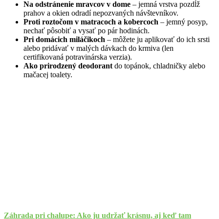
Na odstránenie mravcov v dome
– jemná vrstva pozdĺž
prahov a okien odradí nepozvaných návštevníkov.
Proti roztočom v matracoch a kobercoch
– jemný posyp,
nechať pôsobiť a vysať po pár hodinách.
Pri domácich miláčikoch
– môžete ju aplikovať do ich srsti
alebo pridávať v malých dávkach do krmiva (len
certifikovaná potravinárska verzia).
Ako prirodzený deodorant
do topánok, chladničky alebo
mačacej toalety.
Záhrada pri chalupe: Ako ju udržať krásnu, aj keď tam