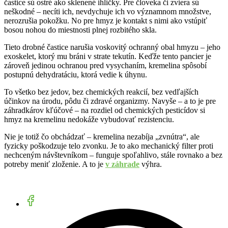
častice sú ostré ako sklenené ihličky. Pre človeka či zviera sú
neškodné – necíti ich, nevdychuje ich vo významnom množstve,
nerozrušia pokožku. No pre hmyz je kontakt s nimi ako vstúpiť
bosou nohou do miestnosti plnej rozbitého skla.
Tieto drobné častice narušia voskovitý ochranný obal hmyzu – jeho
exoskelet, ktorý mu bráni v strate tekutín. Keďže tento pancier je
zároveň jedinou ochranou pred vysychaním, kremelina spôsobí
postupnú dehydratáciu, ktorá vedie k úhynu.
To všetko bez jedov, bez chemických reakcií, bez vedľajších
účinkov na úrodu, pôdu či zdravé organizmy. Navyše – a to je pre
záhradkárov kľúčové – na rozdiel od chemických pesticídov si
hmyz na kremelinu nedokáže vybudovať rezistenciu.
Nie je totiž čo obchádzať – kremelina nezabíja „zvnútra“, ale
fyzicky poškodzuje telo zvonku. Je to ako mechanický filter proti
nechceným návštevníkom – funguje spoľahlivo, stále rovnako a bez
potreby meniť zloženie. A to je
v záhrade
výhra.