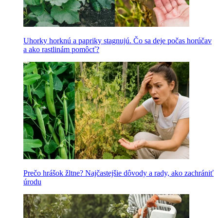
Uhorky horknú a papriky stagnujú. Čo sa deje počas horúčav
a ako rastlinám pomôcť?
Prečo hrášok žltne? Najčastejšie dôvody a rady, ako zachrániť
úrodu