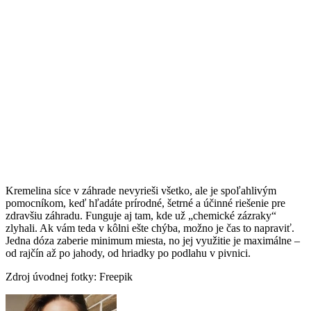
Kremelina síce v záhrade nevyrieši všetko, ale je spoľahlivým
pomocníkom, keď hľadáte prírodné, šetrné a účinné riešenie pre
zdravšiu záhradu. Funguje aj tam, kde už „chemické zázraky“
zlyhali. Ak vám teda v kôlni ešte chýba, možno je čas to napraviť.
Jedna dóza zaberie minimum miesta, no jej využitie je maximálne –
od rajčín až po jahody, od hriadky po podlahu v pivnici.
Zdroj úvodnej fotky: Freepik