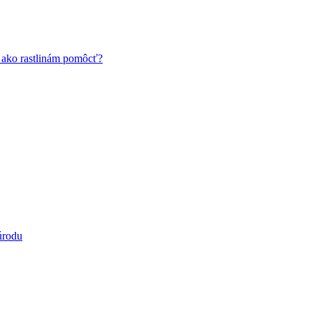
a ako rastlinám pomôcť?
úrodu