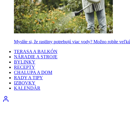
Myslíte si, že rastliny potrebujú viac vody? Možno robíte veľk
TERASA A BALKÓN
NÁRADIE A STROJE
BYLINKY
RECEPTY
CHALUPA A DOM
RADY A TIPY
IZBOVKY
KALENDÁR