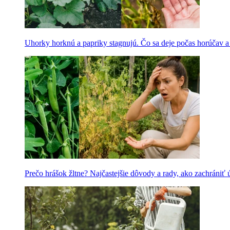
Uhorky horknú a papriky stagnujú. Čo sa deje počas horúčav 
Prečo hrášok žltne? Najčastejšie dôvody a rady, ako zachrániť 