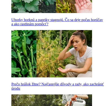
Uhorky horknú a papriky stagnujú. Čo sa deje počas horúčav
a ako rastlinám pomôcť?
Prečo hrášok žltne? Najčastejšie dôvody a rady, ako zachrániť
úrodu