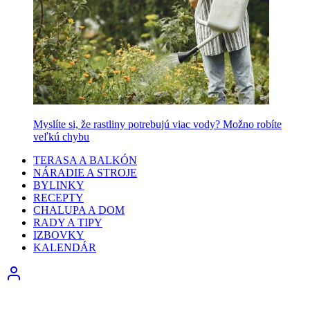
Myslíte si, že rastliny potrebujú viac vody? Možno robíte
veľkú chybu
TERASA A BALKÓN
NÁRADIE A STROJE
BYLINKY
RECEPTY
CHALUPA A DOM
RADY A TIPY
IZBOVKY
KALENDÁR