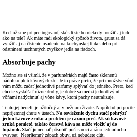
Keď už sme pri peelingovaní, skúsili ste ho niekedy použiť aj inde
ako na tele? Ak máte radi ekologický spôsob života, grunt sa dá
využiť aj na čistenie usadenín na kuchynskej linke alebo pri
odstránení uschnutých zvyškov jedla na riadoch.
Absorbuje pachy
Možno ste si všimli, že v parfumériách majú často sklenenú
nádobku plnú kávových zŕn. Je to práve preto, že pri množstve vôní
vám môžu začať jednotlivé parfumy splývať do jedného. Preto, keď
chcete vyskúšať rôzne druhy, je dobré sa medzi jednotlivými
vôňami nadýchnuť aj vône kávy, ktorá pachy neutralizuje.
Tento jej benefit je užitočný aj v bežnom živote. Napríklad pri pocite
nepríjemnej chute v ústach.
Na osvieženie dychu stačí pohrýzť
jedno kávové zrnko a problém je razom preč. Ak sú kávové
zrnká pomleté, takáto čerstvá káva sa môže vložiť aj do
topánok.
Stačí ju nechať pôsobiť počas noci a ráno jednoducho
vysypať. Nepríjemný zápach obuvi už nebudete cítiť.