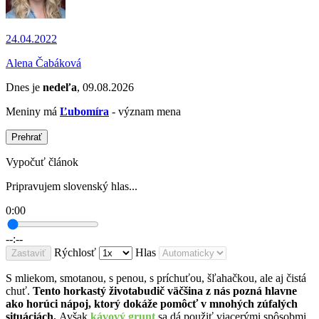
24.04.2022
Alena Čabáková
Dnes je
nedeľa
, 09.08.2026
Meniny má
Ľubomíra
- význam mena
Prehrať
Vypočuť článok
Pripravujem slovenský hlas...
0:00
--:--
Rýchlosť
Hlas
Zastaviť
S mliekom, smotanou, s penou, s príchuťou, šľahačkou, ale aj čistá
chuť.
Tento horkastý životabudič väčšina z nás pozná hlavne
ako horúci nápoj, ktorý dokáže pomôcť v mnohých zúfalých
situáciách.
Avšak
kávový grunt
sa dá použiť viacerými spôsobmi.