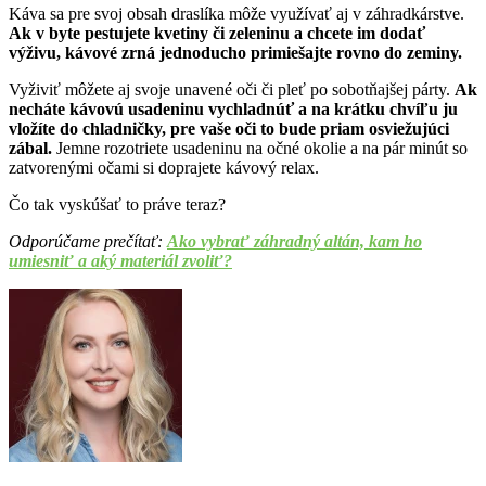
Káva sa pre svoj obsah draslíka môže využívať aj v záhradkárstve.
Ak v byte pestujete kvetiny či zeleninu a chcete im dodať
výživu, kávové zrná jednoducho primiešajte rovno do zeminy.
Vyživiť môžete aj svoje unavené oči či pleť po sobotňajšej párty.
Ak
necháte kávovú usadeninu vychladnúť a na krátku chvíľu ju
vložíte do chladničky, pre vaše oči to bude priam osviežujúci
zábal.
Jemne rozotriete usadeninu na očné okolie a na pár minút so
zatvorenými očami si doprajete kávový relax.
Čo tak vyskúšať to práve teraz?
Odporúčame prečítať:
Ako vybrať záhradný altán, kam ho
umiesniť a aký materiál zvoliť?