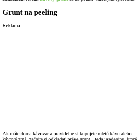
Grunt na peeling
Reklama
Ak máte doma kávovar a pravidelne si kupujete mletú kávu alebo
kávové zrná, začnite si odkladať práve grunt – teda usadeninu, ktorá