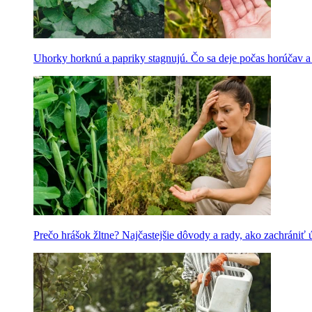
Uhorky horknú a papriky stagnujú. Čo sa deje počas horúčav 
Prečo hrášok žltne? Najčastejšie dôvody a rady, ako zachrániť 