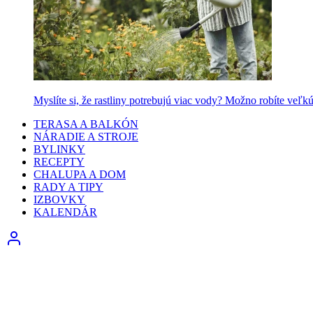
Myslíte si, že rastliny potrebujú viac vody? Možno robíte veľk
TERASA A BALKÓN
NÁRADIE A STROJE
BYLINKY
RECEPTY
CHALUPA A DOM
RADY A TIPY
IZBOVKY
KALENDÁR