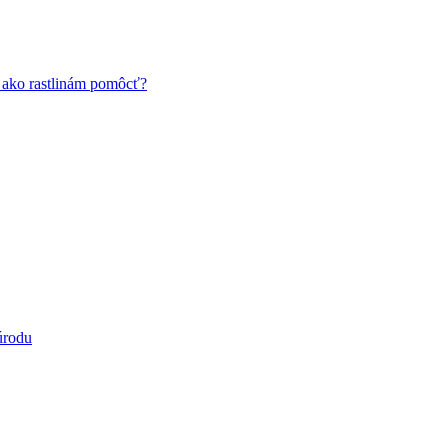
a ako rastlinám pomôcť?
úrodu