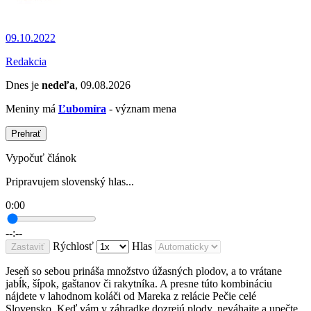
09.10.2022
Redakcia
Dnes je
nedeľa
, 09.08.2026
Meniny má
Ľubomíra
- význam mena
Prehrať
Vypočuť článok
Pripravujem slovenský hlas...
0:00
--:--
Rýchlosť
Hlas
Zastaviť
Jeseň so sebou prináša množstvo úžasných plodov, a to vrátane
jabĺk, šípok, gaštanov či rakytníka. A presne túto kombináciu
nájdete v lahodnom koláči od Mareka z relácie Pečie celé
Slovensko. Keď vám v záhradke dozrejú plody, neváhajte a upečte