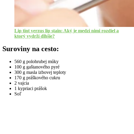
Lip tint verzus lip stain: Aký je medzi nimi rozdiel a
ktorý vydrží dlhšie?
Suroviny na cesto:
560 g polohrubej múky
100 g gaštanového pyré
300 g masla izbovej teploty
170 g práškového cukru
2 vajcia
1 kypriaci prášok
Soľ