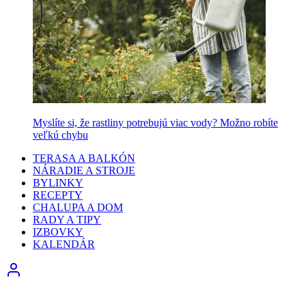
Myslíte si, že rastliny potrebujú viac vody? Možno robíte
veľkú chybu
TERASA A BALKÓN
NÁRADIE A STROJE
BYLINKY
RECEPTY
CHALUPA A DOM
RADY A TIPY
IZBOVKY
KALENDÁR