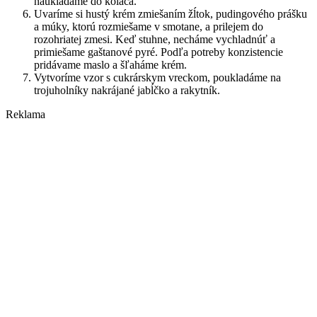
naukladáme do koláča.
Uvaríme si hustý krém zmiešaním žĺtok, pudingového prášku
a múky, ktorú rozmiešame v smotane, a prilejem do
rozohriatej zmesi. Keď stuhne, necháme vychladnúť a
primiešame gaštanové pyré. Podľa potreby konzistencie
pridávame maslo a šľaháme krém.
Vytvoríme vzor s cukrárskym vreckom, poukladáme na
trojuholníky nakrájané jabĺčko a rakytník.
Reklama