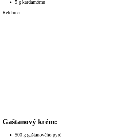
5 g kardamómu
Reklama
Gaštanový krém:
500 g gaštanového pyré