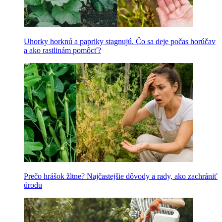
Uhorky horknú a papriky stagnujú. Čo sa deje počas horúčav
a ako rastlinám pomôcť?
Prečo hrášok žltne? Najčastejšie dôvody a rady, ako zachrániť
úrodu