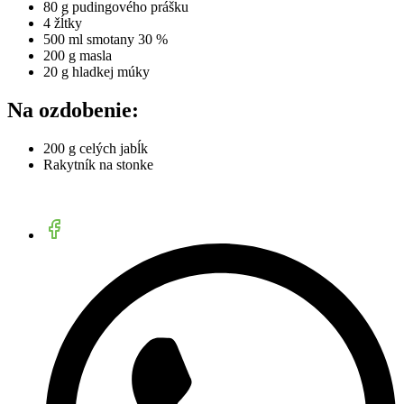
80 g pudingového prášku
4 žĺtky
500 ml smotany 30 %
200 g masla
20 g hladkej múky
Na ozdobenie:
200 g celých jabĺk
Rakytník na stonke