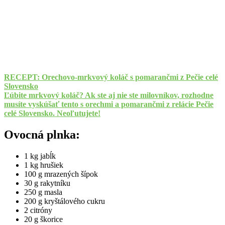
RECEPT: Orechovo-mrkvový koláč s pomarančmi z Pečie celé
Slovensko
Ľúbite mrkvový koláč? Ak ste aj nie ste milovníkov, rozhodne
musíte vyskúšať tento s orechmi a pomarančmi z relácie Pečie
celé Slovensko. Neoľutujete!
Ovocná plnka:
1 kg jabĺk
1 kg hrušiek
100 g mrazených šípok
30 g rakytníku
250 g masla
200 g kryštálového cukru
2 citróny
20 g škorice