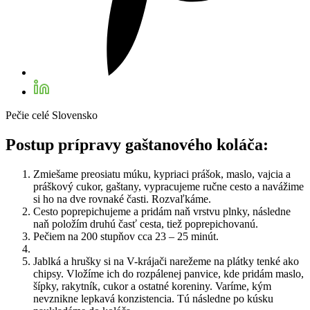
Pečie celé Slovensko
Postup prípravy gaštanového koláča:
Zmiešame preosiatu múku, kypriaci prášok, maslo, vajcia a
práškový cukor, gaštany, vypracujeme ručne cesto a navážime
si ho na dve rovnaké časti. Rozvaľkáme.
Cesto poprepichujeme a pridám naň vrstvu plnky, následne
naň položím druhú časť cesta, tiež poprepichovanú.
Pečiem na 200 stupňov cca 23 – 25 minút.
Jablká a hrušky si na V-krájači narežeme na plátky tenké ako
chipsy. Vložíme ich do rozpálenej panvice, kde pridám maslo,
šípky, rakytník, cukor a ostatné koreniny. Varíme, kým
nevznikne lepkavá konzistencia. Tú následne po kúsku