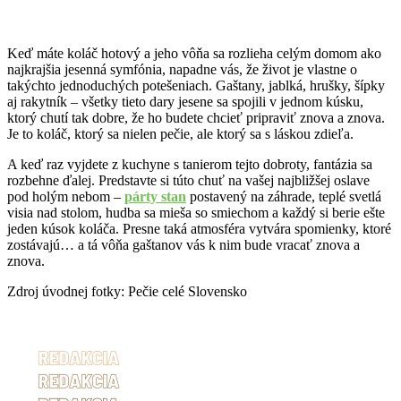
Keď máte koláč hotový a jeho vôňa sa rozlieha celým domom ako
najkrajšia jesenná symfónia, napadne vás, že život je vlastne o
takýchto jednoduchých potešeniach. Gaštany, jablká, hrušky, šípky
aj rakytník – všetky tieto dary jesene sa spojili v jednom kúsku,
ktorý chutí tak dobre, že ho budete chcieť pripraviť znova a znova.
Je to koláč, ktorý sa nielen pečie, ale ktorý sa s láskou zdieľa.
A keď raz vyjdete z kuchyne s tanierom tejto dobroty, fantázia sa
rozbehne ďalej. Predstavte si túto chuť na vašej najbližšej oslave
pod holým nebom –
párty stan
postavený na záhrade, teplé svetlá
visia nad stolom, hudba sa mieša so smiechom a každý si berie ešte
jeden kúsok koláča. Presne taká atmosféra vytvára spomienky, ktoré
zostávajú… a tá vôňa gaštanov vás k nim bude vracať znova a
znova.
Zdroj úvodnej fotky: Pečie celé Slovensko