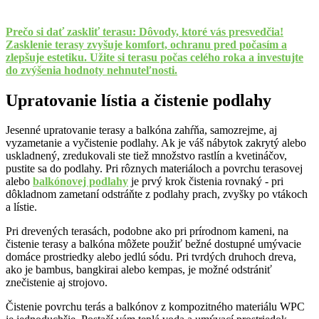
Prečo si dať zaskliť terasu: Dôvody, ktoré vás presvedčia!
Zasklenie terasy zvyšuje komfort, ochranu pred počasím a
zlepšuje estetiku. Užite si terasu počas celého roka a investujte
do zvýšenia hodnoty nehnuteľnosti.
Upratovanie lístia a čistenie podlahy
Jesenné upratovanie terasy a balkóna zahŕňa, samozrejme, aj
vyzametanie a vyčistenie podlahy. Ak je váš nábytok zakrytý alebo
uskladnený, zredukovali ste tiež množstvo rastlín a kvetináčov,
pustite sa do podlahy. Pri rôznych materiáloch a povrchu terasovej
alebo
balkónovej podlahy
je prvý krok čistenia rovnaký - pri
dôkladnom zametaní odstráňte z podlahy prach, zvyšky po vtákoch
a lístie.
Pri drevených terasách, podobne ako pri prírodnom kameni, na
čistenie terasy a balkóna môžete použiť bežné dostupné umývacie
domáce prostriedky alebo jedlú sódu. Pri tvrdých druhoch dreva,
ako je bambus, bangkirai alebo kempas, je možné odstrániť
znečistenie aj strojovo.
Čistenie povrchu terás a balkónov z kompozitného materiálu WPC