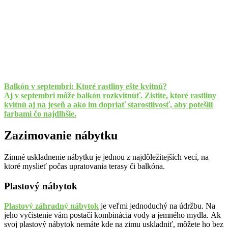
Balkón v septembri: Ktoré rastliny ešte kvitnú?
Aj v septembri môže balkón rozkvitnúť. Zistite, ktoré rastliny
kvitnú aj na jeseň a ako im dopriať starostlivosť, aby potešili
farbami čo najdlhšie.
Zazimovanie nábytku
Zimné uskladnenie nábytku je jednou z najdôležitejších vecí, na
ktoré myslieť počas upratovania terasy či balkóna.
Plastový nábytok
Plastový záhradný nábytok
je veľmi jednoduchý na údržbu. Na
jeho vyčistenie vám postačí kombinácia vody a jemného mydla.
Ak
svoj plastový nábytok nemáte kde na zimu uskladniť, môžete ho bez