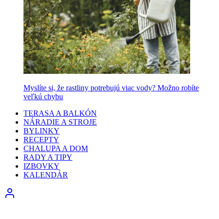
Myslíte si, že rastliny potrebujú viac vody? Možno robíte
veľkú chybu
TERASA A BALKÓN
NÁRADIE A STROJE
BYLINKY
RECEPTY
CHALUPA A DOM
RADY A TIPY
IZBOVKY
KALENDÁR