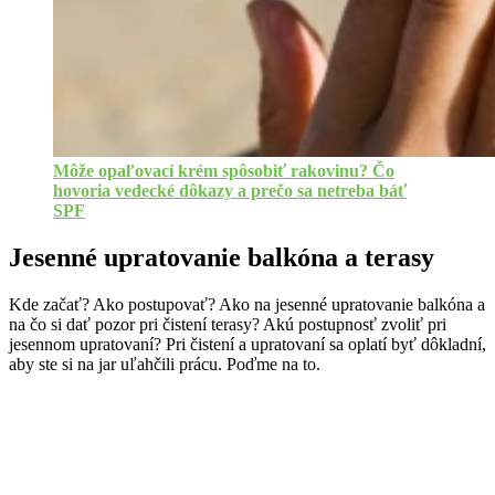
Môže opaľovací krém spôsobiť rakovinu? Čo
hovoria vedecké dôkazy a prečo sa netreba báť
SPF
Jesenné upratovanie balkóna a terasy
Kde začať? Ako postupovať? Ako na jesenné upratovanie balkóna a
na čo si dať pozor pri čistení terasy? Akú postupnosť zvoliť pri
jesennom upratovaní? Pri čistení a upratovaní sa oplatí byť dôkladní,
aby ste si na jar uľahčili prácu. Poďme na to.