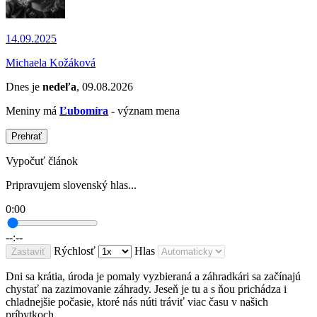
14.09.2025
Michaela Kožáková
Dnes je
nedeľa
, 09.08.2026
Meniny má
Ľubomíra
- význam mena
Prehrať
Vypočuť článok
Pripravujem slovenský hlas...
0:00
--:--
Rýchlosť
Hlas
Zastaviť
Dni sa krátia, úroda je pomaly vyzbieraná a záhradkári sa začínajú
chystať na zazimovanie záhrady. Jeseň je tu a s ňou prichádza i
chladnejšie počasie, ktoré nás núti tráviť viac času v našich
príbytkoch.