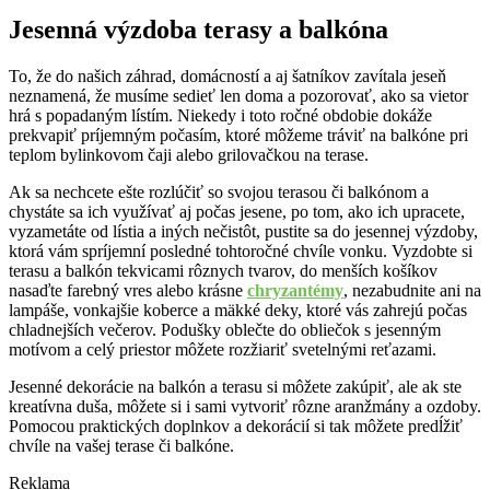
Jesenná výzdoba terasy a balkóna
To, že do našich záhrad, domácností a aj šatníkov zavítala jeseň
neznamená, že musíme sedieť len doma a pozorovať, ako sa vietor
hrá s popadaným lístím. Niekedy i toto ročné obdobie dokáže
prekvapiť príjemným počasím, ktoré môžeme tráviť na balkóne pri
teplom bylinkovom čaji alebo grilovačkou na terase.
Ak sa nechcete ešte rozlúčiť so svojou terasou či balkónom a
chystáte sa ich využívať aj počas jesene, po tom, ako ich upracete,
vyzametáte od lístia a iných nečistôt, pustite sa do jesennej výzdoby,
ktorá vám spríjemní posledné tohtoročné chvíle vonku. Vyzdobte si
terasu a balkón tekvicami rôznych tvarov, do menších košíkov
nasaďte farebný vres alebo krásne
chryzantémy
, nezabudnite ani na
lampáše, vonkajšie koberce a mäkké deky, ktoré vás zahrejú počas
chladnejších večerov. Podušky oblečte do obliečok s jesenným
motívom a celý priestor môžete rozžiariť svetelnými reťazami.
Jesenné dekorácie na balkón a terasu si môžete zakúpiť, ale ak ste
kreatívna duša, môžete si i sami vytvoriť rôzne aranžmány a ozdoby.
Pomocou praktických doplnkov a dekorácií si tak môžete predĺžiť
chvíle na vašej terase či balkóne.
Reklama