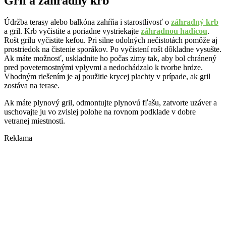
Gril a záhradný krb
Údržba terasy alebo balkóna zahŕňa i starostlivosť o
záhradný krb
a gril. Krb vyčistite a poriadne vystriekajte
záhradnou hadicou
.
Rošt grilu vyčistite kefou. Pri silne odolných nečistotách pomôže aj
prostriedok na čistenie sporákov. Po vyčistení rošt dôkladne vysušte.
Ak máte možnosť, uskladnite ho počas zimy tak, aby bol chránený
pred poveternostnými vplyvmi a nedochádzalo k tvorbe hrdze.
Vhodným riešením je aj použitie krycej plachty v prípade, ak gril
zostáva na terase.
Ak máte plynový gril, odmontujte plynovú fľašu, zatvorte uzáver a
uschovajte ju vo zvislej polohe na rovnom podklade v dobre
vetranej miestnosti.
Reklama