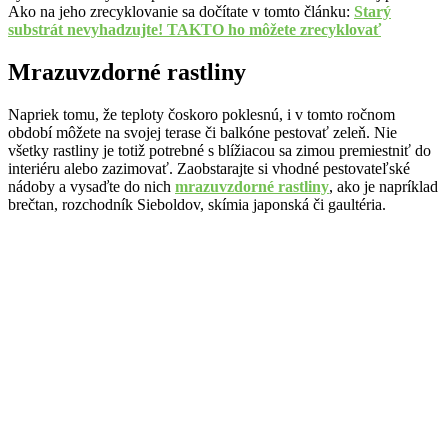
Ako na jeho zrecyklovanie sa dočítate v tomto článku:
Starý
substrát nevyhadzujte! TAKTO ho môžete zrecyklovať
Mrazuvzdorné rastliny
Napriek tomu, že teploty čoskoro poklesnú, i v tomto ročnom
období môžete na svojej terase či balkóne pestovať zeleň. Nie
všetky rastliny je totiž potrebné s blížiacou sa zimou premiestniť do
interiéru alebo zazimovať. Zaobstarajte si vhodné pestovateľské
nádoby a vysaďte do nich
mrazuvzdorné rastliny
, ako je napríklad
brečtan, rozchodník Sieboldov, skímia japonská či gaultéria.