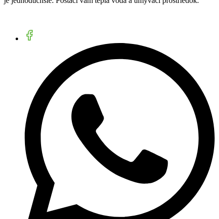
je jednoduchšie. Postačí vám teplá voda a umývací prostriedok.