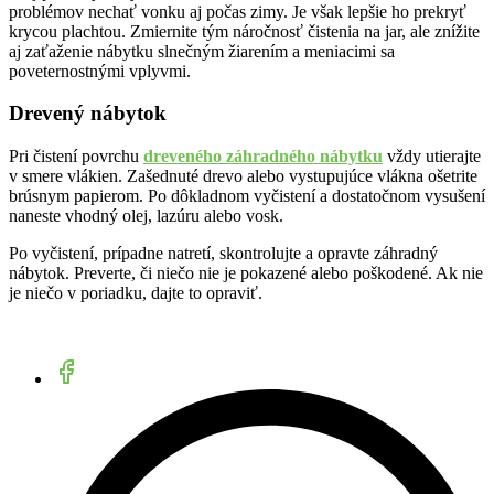
problémov nechať vonku aj počas zimy. Je však lepšie ho prekryť
krycou plachtou. Zmiernite tým náročnosť čistenia na jar, ale znížite
aj zaťaženie nábytku slnečným žiarením a meniacimi sa
poveternostnými vplyvmi.
Drevený nábytok
Pri čistení povrchu
dreveného záhradného nábytku
vždy utierajte
v smere vlákien. Zašednuté drevo alebo vystupujúce vlákna ošetrite
brúsnym papierom. Po dôkladnom vyčistení a dostatočnom vysušení
naneste vhodný olej, lazúru alebo vosk.
Po vyčistení, prípadne natretí, skontrolujte a opravte záhradný
nábytok. Preverte, či niečo nie je pokazené alebo poškodené. Ak nie
je niečo v poriadku, dajte to opraviť.