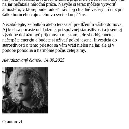
na jar nečakala náročná práca. Navyše si teraz môžete vytvoriť
atmosféru, v ktorej bude radosť tráviť aj chladné večery – či už pri
šálke horúceho čaju alebo vo svetle lampášov.
Nezabúdajte, že balkón alebo terasa sú predĺžením vášho domova.
Aj keď sa počasie ochladzuje, pri správnej starostlivosti a jesennej
výzdobe dokážu byť príjemným miestom, kde si oddýchnete,
načerpáte energiu a budete si užívať pokoj jesene. Investícia do
starostlivosti o tento priestor sa vám vráti nielen na jar, ale aj v
podobe pohodlia a harmónie počas celej zimy.
Aktualizovaný článok: 14.09.2025
O autorovi