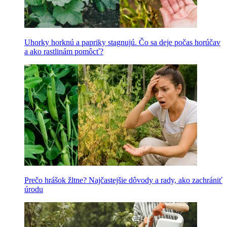
Uhorky horknú a papriky stagnujú. Čo sa deje počas horúčav
a ako rastlinám pomôcť?
Prečo hrášok žltne? Najčastejšie dôvody a rady, ako zachrániť
úrodu