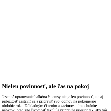
Nielen povinnosť, ale čas na pokoj
Jesenné upratovanie balkóna či terasy nie je len povinnosť, ale aj
príležitosť zastaviť sa a pripraviť svoj domov na pokojnejšie
obdobie roka. Dôkladným čistením a zazimovaním ochránite
nábytok, predĺžite životnosť textílií a pripravíte priestor tak, aby vás