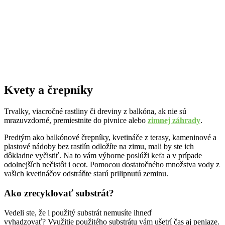
Kvety a črepníky
Trvalky, viacročné rastliny či dreviny z balkóna, ak nie sú
mrazuvzdorné, premiestnite do pivnice alebo
zimnej záhrady
.
Predtým ako balkónové črepníky, kvetináče z terasy, kameninové a
plastové nádoby bez rastlín odložíte na zimu, mali by ste ich
dôkladne vyčistiť. Na to vám výborne poslúži kefa a v prípade
odolnejších nečistôt i ocot. Pomocou dostatočného množstva vody z
vašich kvetináčov odstráňte starú prilipnutú zeminu.
Ako zrecyklovať substrát?
Vedeli ste, že i použitý substrát nemusíte ihneď
vyhadzovať?
Využitie použitého substrátu vám ušetrí čas aj peniaze.