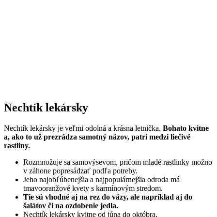
Nechtík lekársky
Nechtík lekársky je veľmi odolná a krásna letnička.
Bohato kvitne
a, ako to už prezrádza samotný názov, patrí medzi liečivé
rastliny.
Rozmnožuje sa samovýsevom, pričom mladé rastlinky možno
v záhone popresádzať podľa potreby.
Jeho najobľúbenejšia a najpopulárnejšia odroda má
tmavooranžové kvety s karmínovým stredom.
Tie sú vhodné aj na rez do vázy, ale napríklad aj do
šalátov či na ozdobenie jedla.
Nechtík lekársky kvitne od júna do októbra.