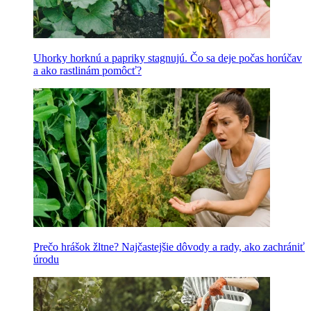
Uhorky horknú a papriky stagnujú. Čo sa deje počas horúčav
a ako rastlinám pomôcť?
Prečo hrášok žltne? Najčastejšie dôvody a rady, ako zachrániť
úrodu