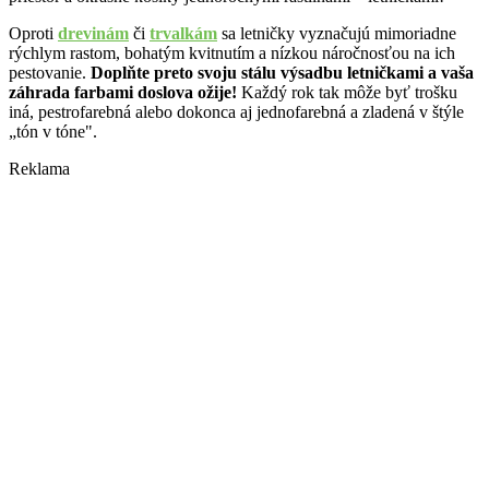
Oproti
drevinám
či
trvalkám
sa letničky vyznačujú mimoriadne
rýchlym rastom, bohatým kvitnutím a nízkou náročnosťou na ich
pestovanie.
Doplňte preto svoju stálu výsadbu letničkami a vaša
záhrada farbami doslova ožije!
Každý rok tak môže byť trošku
iná, pestrofarebná alebo dokonca aj jednofarebná a zladená v štýle
„tón v tóne".
Reklama