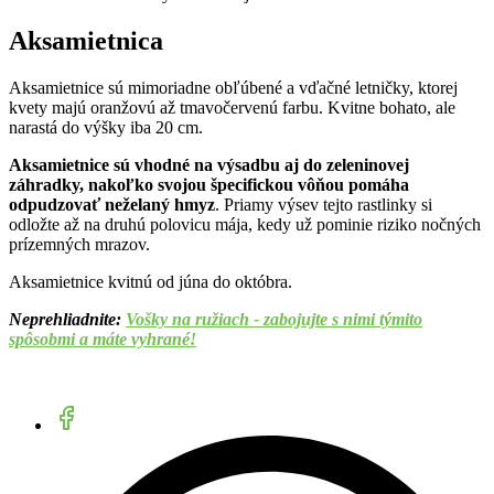
Aksamietnica
Aksamietnice sú mimoriadne obľúbené a vďačné letničky, ktorej
kvety majú oranžovú až tmavočervenú farbu. Kvitne bohato, ale
narastá do výšky iba 20 cm.
Aksamietnice sú vhodné na výsadbu aj do zeleninovej
záhradky, nakoľko svojou špecifickou vôňou pomáha
odpudzovať neželaný hmyz
. Priamy výsev tejto rastlinky si
odložte až na druhú polovicu mája, kedy už pominie riziko nočných
prízemných mrazov.
Aksamietnice kvitnú od júna do októbra.
Neprehliadnite:
Vošky na ružiach - zabojujte s nimi týmito
spôsobmi a máte vyhrané!