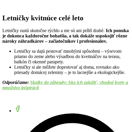
Letničky kvitnúce celé leto
Letničky rastú skutočne rýchlo a nie sú ani príliš drahé.
Ich ponuka
je dokonca každoročne bohatšia, a tak dokáže uspokojiť rôzne
nároky záhradkárov – začiatočníkov i profesionálov.
Letničky sa dajú pestovať mnohými spôsobmi – výsevom
priamo do zeme alebo výsadbou do kvetináčov na terasu,
balkón či okenné parapety.
Letničky si ale môžete dopestovať aj doma, rovnako ako
priesady domácej zeleniny – je to lacnejšie a ekologickejšie.
Odporúčame:
Skalky do záhrady: Ako ich založiť, vhodné kvety a
množstvo inšpirácií