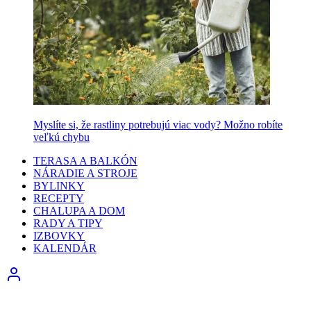
Myslíte si, že rastliny potrebujú viac vody? Možno robíte
veľkú chybu
TERASA A BALKÓN
NÁRADIE A STROJE
BYLINKY
RECEPTY
CHALUPA A DOM
RADY A TIPY
IZBOVKY
KALENDÁR