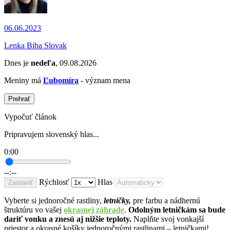
06.06.2023
Lenka Biba Slovak
Dnes je
nedeľa
, 09.08.2026
Meniny má
Ľubomíra
- význam mena
Prehrať
Vypočuť článok
Pripravujem slovenský hlas...
0:00
--:--
Rýchlosť
Hlas
Zastaviť
Vyberte si jednoročné rastliny,
letničky,
pre farbu a nádhernú
štruktúru vo vašej
okrasnej záhrade
.
Odolným letničkám sa bude
dariť vonku a znesú aj nižšie teploty.
Naplňte svoj vonkajší
priestor a okrasné košíky jednoročnými rastlinami – letničkami!