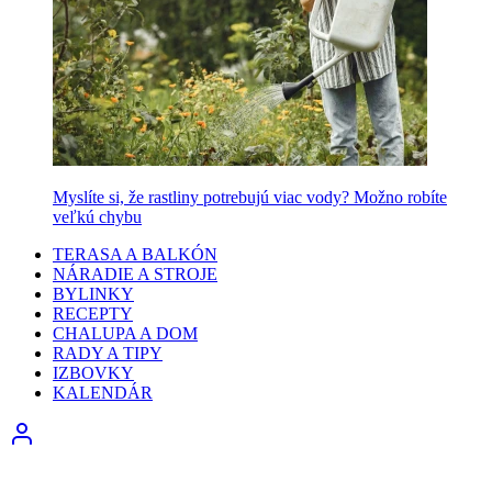
Myslíte si, že rastliny potrebujú viac vody? Možno robíte
veľkú chybu
TERASA A BALKÓN
NÁRADIE A STROJE
BYLINKY
RECEPTY
CHALUPA A DOM
RADY A TIPY
IZBOVKY
KALENDÁR