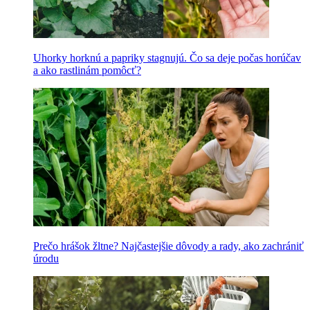
Uhorky horknú a papriky stagnujú. Čo sa deje počas horúčav
a ako rastlinám pomôcť?
Prečo hrášok žltne? Najčastejšie dôvody a rady, ako zachrániť
úrodu