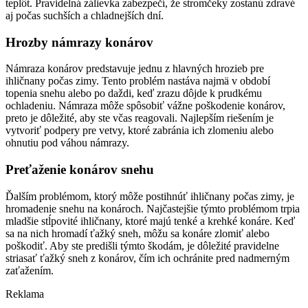
teplôt. Pravidelná zálievka zabezpečí, že stromčeky zostanú zdravé
aj počas suchších a chladnejších dní.
Hrozby námrazy konárov
Námraza konárov predstavuje jednu z hlavných hrozieb pre
ihličnany počas zimy. Tento problém nastáva najmä v období
topenia snehu alebo po daždi, keď zrazu dôjde k prudkému
ochladeniu. Námraza môže spôsobiť vážne poškodenie konárov,
preto je dôležité, aby ste včas reagovali. Najlepším riešením je
vytvoriť podpery pre vetvy, ktoré zabránia ich zlomeniu alebo
ohnutiu pod váhou námrazy.
Preťaženie konárov snehu
Ďalším problémom, ktorý môže postihnúť ihličnany počas zimy, je
hromadenie snehu na konároch. Najčastejšie týmto problémom trpia
mladšie stĺpovité ihličnany, ktoré majú tenké a krehké konáre. Keď
sa na nich hromadí ťažký sneh, môžu sa konáre zlomiť alebo
poškodiť. Aby ste predišli týmto škodám, je dôležité pravidelne
striasať ťažký sneh z konárov, čím ich ochránite pred nadmerným
zaťažením.
Reklama