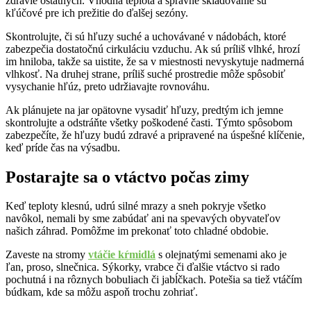
zdravie ostatných. Vhodná teplota a správne skladovanie sú
kľúčové pre ich prežitie do ďalšej sezóny.
Skontrolujte, či sú hľuzy suché a uchovávané v nádobách, ktoré
zabezpečia dostatočnú cirkuláciu vzduchu. Ak sú príliš vlhké, hrozí
im hniloba, takže sa uistite, že sa v miestnosti nevyskytuje nadmerná
vlhkosť. Na druhej strane, príliš suché prostredie môže spôsobiť
vysychanie hľúz, preto udržiavajte rovnováhu.
Ak plánujete na jar opätovne vysadiť hľuzy, predtým ich jemne
skontrolujte a odstráňte všetky poškodené časti. Týmto spôsobom
zabezpečíte, že hľuzy budú zdravé a pripravené na úspešné klíčenie,
keď príde čas na výsadbu.
Postarajte sa o vtáctvo počas zimy
Keď teploty klesnú, udrú silné mrazy a sneh pokryje všetko
navôkol, nemali by sme zabúdať ani na spevavých obyvateľov
našich záhrad. Pomôžme im prekonať toto chladné obdobie.
Zaveste na stromy
vtáčie kŕmidlá
s olejnatými semenami ako je
ľan, proso, slnečnica. Sýkorky, vrabce či ďalšie vtáctvo si rado
pochutná i na rôznych bobuliach či jabĺčkach. Potešia sa tiež vtáčím
búdkam, kde sa môžu aspoň trochu zohriať.