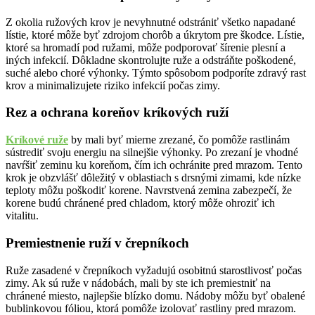
Z okolia ružových krov je nevyhnutné odstrániť všetko napadané
lístie, ktoré môže byť zdrojom chorôb a úkrytom pre škodce. Lístie,
ktoré sa hromadí pod ružami, môže podporovať šírenie plesní a
iných infekcií. Dôkladne skontrolujte ruže a odstráňte poškodené,
suché alebo choré výhonky. Týmto spôsobom podporíte zdravý rast
krov a minimalizujete riziko infekcií počas zimy.
Rez a ochrana koreňov kríkových ruží
Kríkové ruže
by mali byť mierne zrezané, čo pomôže rastlinám
sústrediť svoju energiu na silnejšie výhonky. Po zrezaní je vhodné
navŕšiť zeminu ku koreňom, čím ich ochránite pred mrazom. Tento
krok je obzvlášť dôležitý v oblastiach s drsnými zimami, kde nízke
teploty môžu poškodiť korene. Navrstvená zemina zabezpečí, že
korene budú chránené pred chladom, ktorý môže ohroziť ich
vitalitu.
Premiestnenie ruží v črepníkoch
Ruže zasadené v črepníkoch vyžadujú osobitnú starostlivosť počas
zimy. Ak sú ruže v nádobách, mali by ste ich premiestniť na
chránené miesto, najlepšie blízko domu. Nádoby môžu byť obalené
bublinkovou fóliou, ktorá pomôže izolovať rastliny pred mrazom.