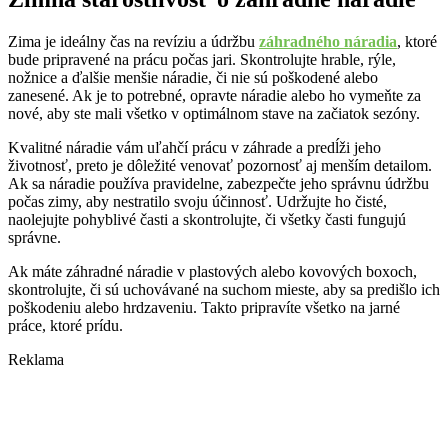
Zima je ideálny čas na revíziu a údržbu
záhradného náradia
, ktoré
bude pripravené na prácu počas jari. Skontrolujte hrable, rýle,
nožnice a ďalšie menšie náradie, či nie sú poškodené alebo
zanesené. Ak je to potrebné, opravte náradie alebo ho vymeňte za
nové, aby ste mali všetko v optimálnom stave na začiatok sezóny.
Kvalitné náradie vám uľahčí prácu v záhrade a predĺži jeho
životnosť, preto je dôležité venovať pozornosť aj menším detailom.
Ak sa náradie používa pravidelne, zabezpečte jeho správnu údržbu
počas zimy, aby nestratilo svoju účinnosť. Udržujte ho čisté,
naolejujte pohyblivé časti a skontrolujte, či všetky časti fungujú
správne.
Ak máte záhradné náradie v plastových alebo kovových boxoch,
skontrolujte, či sú uchovávané na suchom mieste, aby sa predišlo ich
poškodeniu alebo hrdzaveniu. Takto pripravíte všetko na jarné
práce, ktoré prídu.
Reklama