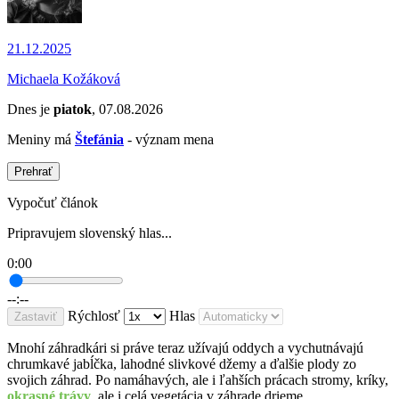
21.12.2025
Michaela Kožáková
Dnes je
piatok
, 07.08.2026
Meniny má
Štefánia
- význam mena
Prehrať
Vypočuť článok
Pripravujem slovenský hlas...
0:00
--:--
Rýchlosť
Hlas
Zastaviť
Mnohí záhradkári si práve teraz užívajú oddych a vychutnávajú
chrumkavé jabĺčka, lahodné slivkové džemy a ďalšie plody zo
svojich záhrad. Po namáhavých, ale i ľahších prácach stromy, kríky,
okrasné trávy
, ale i celá vegetácia v záhrade drieme.