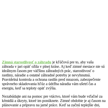
Zimná starostlivosť o záhradu
je kľúčová pre to, aby vaša
záhrada v jari opäť ožila v plnej kráse. Aj keď zimné mesiace nie sú
ideálnym časom pre väčšinu záhradných prác, starostlivosť o
rastliny, náradie a ostatné záhradné potreby je nevyhnutná.
Pravidelná kontrola a ochrana rastlín pred mrazom, zabezpečenie
správneho skladovania hľúz a údržba náradia vám ušetrí čas a
energiu, keď sa teploty opäť zvýšia.
Nezabúdajte ani na pomoc pre vtáctvo, ktoré vám bude vďačné za
kŕmidlá a úkryty, ktoré im ponúknete. Zimné obdobie je aj časom na
plánovanie a prípravu na jarné práce. Keď sa začnú teplejšie dni,