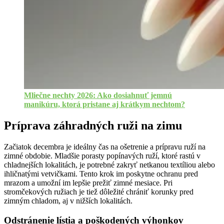
Mliečne nechty 2026: Ako dosiahnuť jemnú
manikúru, ktorá pristane aj krátkym nechtom?
Príprava záhradných ruži na zimu
Začiatok decembra je ideálny čas na ošetrenie a prípravu ruží na
zimné obdobie. Mladšie porasty popínavých ruží, ktoré rastú v
chladnejších lokalitách, je potrebné zakryť netkanou textíliou alebo
ihličnatými vetvičkami. Tento krok im poskytne ochranu pred
mrazom a umožní im lepšie prežiť zimné mesiace. Pri
stromčekových ružiach je tiež dôležité chrániť korunky pred
zimným chladom, aj v nižších lokalitách.
Odstránenie lístia a poškodených výhonkov