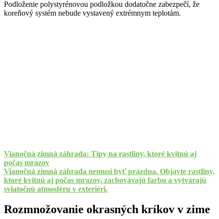
Podloženie polystyrénovou podložkou dodatočne zabezpečí, že
koreňový systém nebude vystavený extrémnym teplotám.
Vianočná zimná záhrada: Tipy na rastliny, ktoré kvitnú aj
počas mrazov
Vianočná zimná záhrada nemusí byť prázdna. Objavte rastliny,
ktoré kvitnú aj počas mrazov, zachovávajú farbu a vytvárajú
sviatočnú atmosféru v exteriéri.
Rozmnožovanie okrasných kríkov v zime