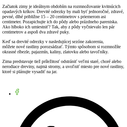
Začiatok zimy je ideálnym obdobím na rozmnožovanie kvitnúcich
opadavých kríkov. Drevité odrezky by mali byť jednoročné, zdravé,
pevné, dlhé približne 15 – 20 centimetrov s priemerom asi
centimeter. Pozapichujte ich do pôdy alebo prázdneho pareniska.
Ako hlboko ich umiestniť? Tak, aby z pôdy vyčnievalo len pár
centimetrov a aspoň dva zdravé puky.
Keď sa drevité odrezky v nasledujúcej sezóne zakorenia,
môžete nové rastliny porozsádzať. Týmto spôsobom si rozmnožíte
okrasné ríbezle, pajazmín, kaliny, zlatovku alebo tavoľníky.
Zima predstavuje tiež príležitosť odstrániť veľmi staré, choré alebo
nerodiace dreviny, najmä stromy, a uvoľniť miesto pre nové rastliny,
ktoré si plánujte vysadiť na jar.