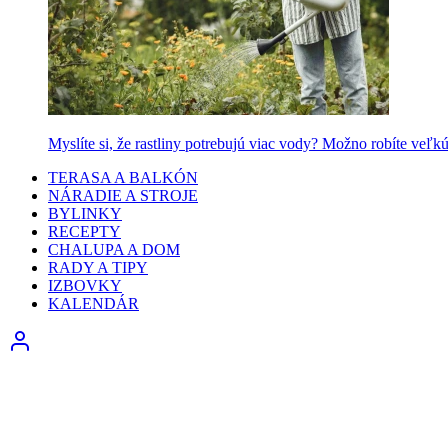
Myslíte si, že rastliny potrebujú viac vody? Možno robíte veľk
TERASA A BALKÓN
NÁRADIE A STROJE
BYLINKY
RECEPTY
CHALUPA A DOM
RADY A TIPY
IZBOVKY
KALENDÁR