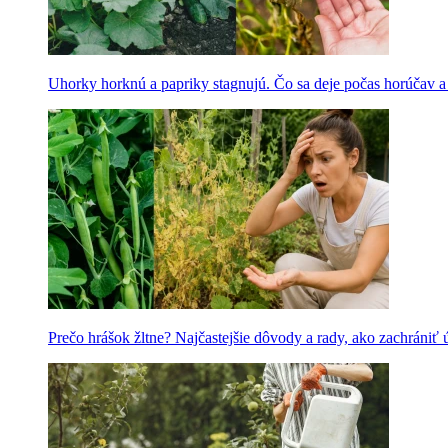
Uhorky horknú a papriky stagnujú. Čo sa deje počas horúčav 
Prečo hrášok žltne? Najčastejšie dôvody a rady, ako zachrániť 