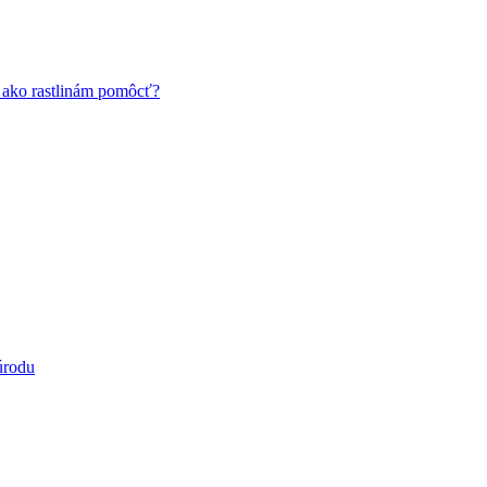
a ako rastlinám pomôcť?
úrodu