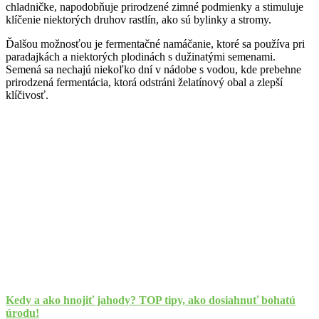
chladničke, napodobňuje prirodzené zimné podmienky a stimuluje
klíčenie niektorých druhov rastlín, ako sú bylinky a stromy.
Ďalšou možnosťou je fermentačné namáčanie, ktoré sa používa pri
paradajkách a niektorých plodinách s dužinatými semenami.
Semená sa nechajú niekoľko dní v nádobe s vodou, kde prebehne
prirodzená fermentácia, ktorá odstráni želatínový obal a zlepší
klíčivosť.
Kedy a ako hnojiť jahody? TOP tipy, ako dosiahnuť bohatú
úrodu!