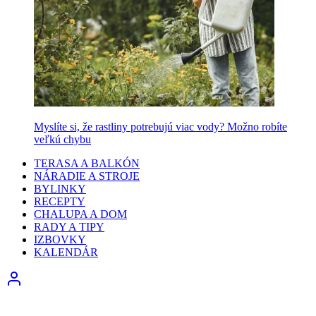
Myslíte si, že rastliny potrebujú viac vody? Možno robíte
veľkú chybu
TERASA A BALKÓN
NÁRADIE A STROJE
BYLINKY
RECEPTY
CHALUPA A DOM
RADY A TIPY
IZBOVKY
KALENDÁR