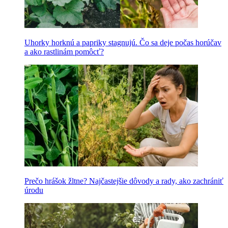
Uhorky horknú a papriky stagnujú. Čo sa deje počas horúčav
a ako rastlinám pomôcť?
Prečo hrášok žltne? Najčastejšie dôvody a rady, ako zachrániť
úrodu