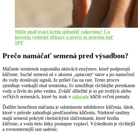
Môže opaľovací krém spôsobiť rakovinu? Čo
hovoria vedecké dôkazy a prečo sa netreba báť
SPF
Prečo namáčať semená pred výsadbou?
Máčanie semienok napomáha aktivácii enzýmov, ktoré podporujú
klíčenie. Suché semená sú v akomsi „spiacom“ stave a po namočení
do vody dostávajú signál, že prišiel čas na rast. Tento proces
zjemňuje vonkajší obal semienka, čo umožňuje rýchlejšie prenikanie
vody a živín do jeho vnútra. Zvlášť dôležité je to pri tvrdých alebo
veľkých semenách, ktoré by inak v
záhrade
klíčili veľmi pomaly.
Ďalším benefitom máčania je odstránenie inhibítorov klíčenia, látok,
ktoré v prírode zabraňujú predčasnému klíčeniu. Niektoré rastliny
majú semená pokryté chemickými zlúčeninami, ktoré brzdia
klíčenie, a voda tieto látky postupne vyplaví. Výsledkom je rýchlejší
a rovnomernejší rast sadeníc.