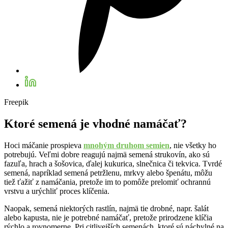
Freepik
Ktoré semená je vhodné namáčať?
Hoci máčanie prospieva
mnohým druhom semien
, nie všetky ho
potrebujú. Veľmi dobre reagujú najmä semená strukovín, ako sú
fazuľa, hrach a šošovica, ďalej kukurica, slnečnica či tekvica. Tvrdé
semená, napríklad semená petržlenu, mrkvy alebo špenátu, môžu
tiež ťažiť z namáčania, pretože im to pomôže prelomiť ochrannú
vrstvu a urýchliť proces klíčenia.
Naopak, semená niektorých rastlín, najmä tie drobné, napr. šalát
alebo kapusta, nie je potrebné namáčať, pretože prirodzene klíčia
rýchlo a rovnomerne. Pri citlivejších semenách, ktoré sú náchylné na