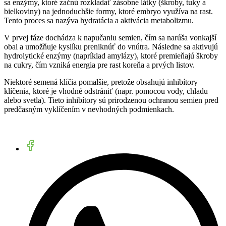
sa enzýmy, ktoré začnú rozkladať zásobné látky (škroby, tuky a
bielkoviny) na jednoduchšie formy, ktoré embryo využíva na rast.
Tento proces sa nazýva hydratácia a aktivácia metabolizmu.
V prvej fáze dochádza k napučaniu semien, čím sa narúša vonkajší
obal a umožňuje kyslíku preniknúť do vnútra. Následne sa aktivujú
hydrolytické enzýmy (napríklad amylázy), ktoré premieňajú škroby
na cukry, čím vzniká energia pre rast koreňa a prvých listov.
Niektoré semená klíčia pomalšie, pretože obsahujú inhibítory
klíčenia, ktoré je vhodné odstrániť (napr. pomocou vody, chladu
alebo svetla). Tieto inhibítory sú prirodzenou ochranou semien pred
predčasným vyklíčením v nevhodných podmienkach.