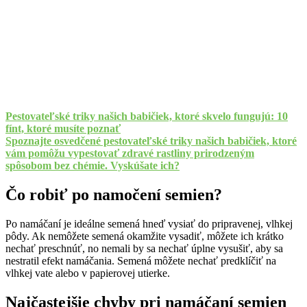
Pestovateľské triky našich babičiek, ktoré skvelo fungujú: 10
fínt, ktoré musíte poznať
Spoznajte osvedčené pestovateľské triky našich babičiek, ktoré
vám pomôžu vypestovať zdravé rastliny prirodzeným
spôsobom bez chémie. Vyskúšate ich?
Čo robiť po namočení semien?
Po namáčaní je ideálne semená hneď vysiať do pripravenej, vlhkej
pôdy. Ak nemôžete semená okamžite vysadiť, môžete ich krátko
nechať preschnúť, no nemali by sa nechať úplne vysušiť, aby sa
nestratil efekt namáčania. Semená môžete nechať predklíčiť na
vlhkej vate alebo v papierovej utierke.
Najčastejšie chyby pri namáčaní semien