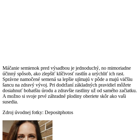
Máčanie semienok pred výsadbou je jednoduchý, no mimoriadne
účinný spôsob, ako zlepšiť klíčivosť rastlín a urýchliť ich rast.
Správne namočené semená sa lepšie ujímajú v pôde a majú väčšiu
šancu na zdravý vývoj. Pri dodržaní základných pravidiel môžete
dosiahnuť bohatšiu úrodu a zdravšie rastliny už od samého začiatku.
A možno si svoje prvé záhradné plodiny oberiete skôr ako vaši
susedia.
Zdroj úvodnej fotky: Depositphotos