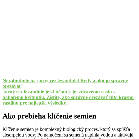
Nezabudnite na jarný rez levandule! Kedy a ako ju správne
orezávať
Jarný rez levandule je kľúčom k jej zdravému rastu a
bohatému kvitnutiu. Zistite, ako správne orezávať túto krásnu
rastlinu pre najlepšie výsledky.
Ako prebieha klíčenie semien
Klíčenie semien je komplexný biologický proces, ktorý sa spúšťa
absorpciou vody. Po namočení sa semená naplnia vodou a aktivujú