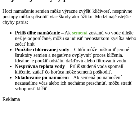
Hoci namáčanie semien môže výrazne zvýšiť klíčivosť, nesprávne
postupy môžu spôsobiť viac škody ako úžitku. Medzi najčastejšie
chyby patria:
Príliš dlhé namáčanie
– Ak
semená
zostanú vo vode dlhšie,
než je odporúčané, môžu sa udusiť nedostatkom kyslíka alebo
začať hniť.
Použitie chlórovanej vody
– Chlór môže poškodiť jemné
štruktúry semien a negatívne ovplyvniť proces klíčenia.
Ideálne je použiť odstátu, dažďovú alebo filtrovanú vodu.
Nesprávna teplota vody
– Príliš studená voda spomalí
klíčenie, zatiaľ čo horúca môže semená poškodiť.
Skladovanie po namočení
– Ak semená po namočení
nezasadíme včas alebo ich necháme preschnúť, môžu stratiť
schopnosť klíčiť.
Reklama