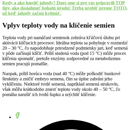
Kedy a ako hnojiť jahody? Dnes sme si pre vás pripravili TOP
tipy, ako dosiahnuť bohatú úrodu! Treba urobiť presne TOTO,
už keď jahody začnú kvitnúť.
Vplyv teploty vody na klíčenie semien
Teplota vody pri namáčaní semienok zohráva kľúčovú úlohu pri
aktivácii klíčiacich procesov. Ideálna teplota sa pohybuje v rozmedzí
20 – 30 °C, čo napodobňuje prirodzené podmienky jari, keď semená
v pôde začínajú klíčiť. Príliš studená voda (pod 15 °C) môže proces
klíčenia spomaliť, pretože enzýmy zodpovedné za metabolizmus
semien pracujú pomalšie.
Naopak, príliš horúca voda (nad 40 °C) môže poškodiť bunkové
štruktúry a zničiť embryo semena, čím sa úplne zabráni jeho
vyklíčeniu. Niektoré tvrdé semená, napríklad semená strukovín,
však môžu krátkodobo zniesť teplotu vody okolo 40 – 50 °C, čo
pomáha narušiť ich tvrdú šupku a urýchliť klíčenie.