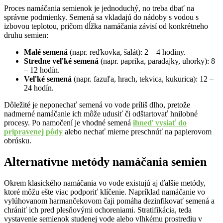
Proces namáčania semienok je jednoduchý, no treba dbať na
správne podmienky. Semená sa vkladajú do nádoby s vodou s
izbovou teplotou, pričom dĺžka namáčania závisí od konkrétneho
druhu semien:
Malé semená
(napr. reďkovka, šalát): 2 – 4 hodiny.
Stredne veľké semená
(napr. paprika, paradajky, uhorky): 8
– 12 hodín.
Veľké semená
(napr. fazuľa, hrach, tekvica, kukurica): 12 –
24 hodín.
Dôležité je neponechať semená vo vode príliš dlho, pretože
nadmerné namáčanie ich môže udusiť či odštartovať hnilobné
procesy. Po namočení je vhodné semená
ihneď vysiať do
pripravenej pôdy
alebo nechať mierne preschnúť na papierovom
obrúsku.
Alternatívne metódy namáčania semien
Okrem klasického namáčania vo vode existujú aj ďalšie metódy,
ktoré môžu ešte viac podporiť klíčenie. Napríklad namáčanie vo
vylúhovanom harmančekovom čaji pomáha dezinfikovať semená a
chrániť ich pred plesňovými ochoreniami. Stratifikácia, teda
vystavenie semienok studenej vode alebo vlhkému prostrediu v