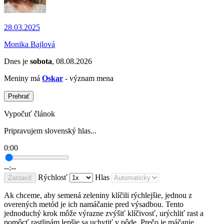
28.03.2025
Monika Bajlová
Dnes je
sobota
, 08.08.2026
Meniny má
Oskar
- význam mena
Prehrať
Vypočuť článok
Pripravujem slovenský hlas...
0:00
--:--
Rýchlosť
Hlas
Zastaviť
Ak chceme, aby semená zeleniny klíčili rýchlejšie, jednou z
overených metód je ich namáčanie pred výsadbou. Tento
jednoduchý krok môže výrazne zvýšiť klíčivosť, urýchliť rast a
pomôcť rastlinám lepšie sa uchytiť v pôde. Prečo je máčanie