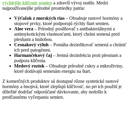
rýchlejšie klíčenie semien
a zdravší vývoj rastlín. Medzi
najpoužívanejšie prírodné prostriedky patria:
Výťažok z morských rias
– Obsahuje rastové hormóny a
stopové prvky, ktoré podporujú rýchly štart semien.
Aloe vera
– Prírodný posilňovač s antibakteriálnymi a
antimykotickými vlastnosťami, ktorý chráni semená pred
plesňami a hnilobou.
Cesnakový výluh
– Pomáha dezinfikovať semená a chrániť
ich pred patogénmi.
Harmančekový čaj
– Jemná dezinfekcia proti plesniam a
podpora klíčenia.
Medový roztok
– Obsahuje prírodné cukry a mikroživiny,
ktoré dodávajú semenám energiu na štart.
Z komerčných produktov sú dostupné rôzne syntetické rastové
hormóny a hnojivá, ktoré zlepšujú klíčivosť, no pri ich použití je
dôležité dodržať odporúčané dávkovanie, aby nedošlo k
predčasnému vyčerpaniu semien.