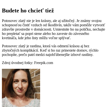
Budete ho chcieť tiež
Potosovec zlatý nie je len krásny, ale aj užitočný. Je známy svojou
schopnosťou čistiť vzduch od škodlivín, takže vám pomôže vytvoriť
zdravšie prostredie v domácnosti. Umiestnite ho na poličku, nechajte
ho prepletať sa popri stene alebo ho zaveste do závesného
kvetináča, kde jeho listy môžu voľne splývať.
Potosovec zlatý je rastlina, ktorá vás odmení krásou aj bez
zbytočných komplikácií. Keď si ho raz prinesiete domov, rýchlo
pochopíte, prečo patrí medzi najobľúbenejšie izbové rastliny.
Zdroj úvodnej fotky: Freepik.com