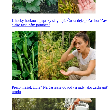
Uhorky horknú a papriky stagnujú. Čo sa deje počas horúčav
a ako rastlinám pomôcť?
Prečo hrášok žltne? Najčastejšie dôvody a rady, ako zachrániť
úrodu