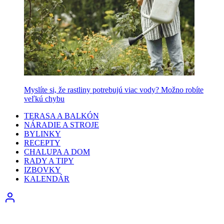
Myslíte si, že rastliny potrebujú viac vody? Možno robíte
veľkú chybu
TERASA A BALKÓN
NÁRADIE A STROJE
BYLINKY
RECEPTY
CHALUPA A DOM
RADY A TIPY
IZBOVKY
KALENDÁR