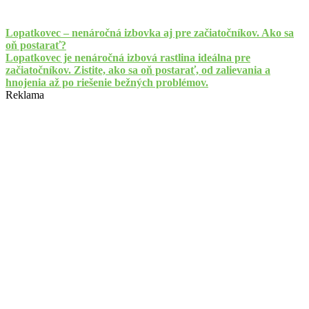
Lopatkovec – nenáročná izbovka aj pre začiatočníkov. Ako sa
oň postarať?
Lopatkovec je nenáročná izbová rastlina ideálna pre
začiatočníkov. Zistite, ako sa oň postarať, od zalievania a
hnojenia až po riešenie bežných problémov.
Reklama