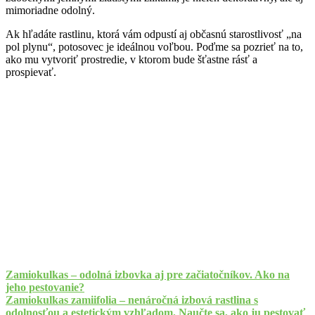
mimoriadne odolný.
Ak hľadáte rastlinu, ktorá vám odpustí aj občasnú starostlivosť „na
pol plynu“, potosovec je ideálnou voľbou. Poďme sa pozrieť na to,
ako mu vytvoriť prostredie, v ktorom bude šťastne rásť a
prospievať.
Zamiokulkas – odolná izbovka aj pre začiatočníkov. Ako na
jeho pestovanie?
Zamiokulkas zamiifolia – nenáročná izbová rastlina s
odolnosťou a estetickým vzhľadom. Naučte sa, ako ju pestovať