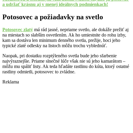
a udržať krásnu aj v menej ideálnych podmienkach!
Potosovec a požiadavky na svetlo
Potosovec zlatý
má rád jasné, nepriame svetlo, ale dokáže prežiť aj
na miestach so slabším osvetlením. Ak ho umiestnite do rohu izby,
kam sa dostáva len minimum denného svetla, prežije, hoci jeho
typické zlaté odlesky na listoch môžu trochu vyblednúť.
Naopak, pri dostatku rozptýleného svetla bude jeho sfarbenie
najvýraznejšie. Priame slnečné lúče však nie sú jeho kamarátom –
môžu mu spáliť listy. Ak teda hľadáte rastlinu do kúta, ktorý ostatné
rastliny odmietli, potosovec to zvládne.
Reklama