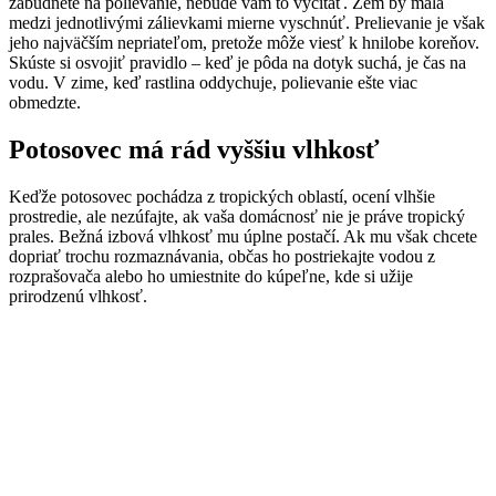
zabudnete na polievanie, nebude vám to vyčítať. Zem by mala
medzi jednotlivými zálievkami mierne vyschnúť. Prelievanie je však
jeho najväčším nepriateľom, pretože môže viesť k hnilobe koreňov.
Skúste si osvojiť pravidlo – keď je pôda na dotyk suchá, je čas na
vodu. V zime, keď rastlina oddychuje, polievanie ešte viac
obmedzte.
Potosovec má rád vyššiu vlhkosť
Keďže potosovec pochádza z tropických oblastí, ocení vlhšie
prostredie, ale nezúfajte, ak vaša domácnosť nie je práve tropický
prales. Bežná izbová vlhkosť mu úplne postačí. Ak mu však chcete
dopriať trochu rozmaznávania, občas ho postriekajte vodou z
rozprašovača alebo ho umiestnite do kúpeľne, kde si užije
prirodzenú vlhkosť.