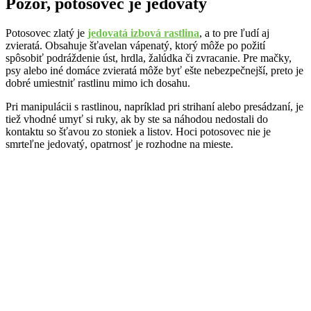
Pozor, potosovec je jedovatý
Potosovec zlatý je
jedovatá izbová rastlina
, a to pre ľudí aj
zvieratá. Obsahuje šťavelan vápenatý, ktorý môže po požití
spôsobiť podráždenie úst, hrdla, žalúdka či zvracanie. Pre mačky,
psy alebo iné domáce zvieratá môže byť ešte nebezpečnejší, preto je
dobré umiestniť rastlinu mimo ich dosahu.
Pri manipulácii s rastlinou, napríklad pri strihaní alebo presádzaní, je
tiež vhodné umyť si ruky, ak by ste sa náhodou nedostali do
kontaktu so šťavou zo stoniek a listov. Hoci potosovec nie je
smrteľne jedovatý, opatrnosť je rozhodne na mieste.