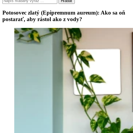
Hľadať
Potosovec zlatý (Epipremnum aureum): Ako sa oň
postarať, aby rástol ako z vody?