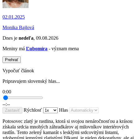
02.01.2025
Monika Bajlová
Dnes je
nedeľa
, 09.08.2026
Meniny má
Ľubomíra
- význam mena
Prehrať
Vypočuť článok
Pripravujem slovenský hlas...
0:00
--:--
Rýchlosť
Hlas
Zastaviť
Potosovec zlatý je rastlina, ktorá si svojou nenáročnosťou a krásou
získala srdcia mnohých záhradkárov aj milovníkov interiérových
rastlín. Tento zelený kamarát s lesklými srdcovitými listami,
zdobenými jemnými zlatistými žilkami, je nielen dekoratívny, ale aj