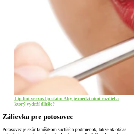
Lip tint verzus lip stain: Aký je medzi nimi rozdiel a
ktorý vydrží dlhšie?
Zálievka pre potosovec
Potosovec je skôr fanúšikom suchších podmienok, takže ak občas