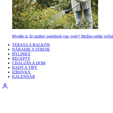
Myslíte si, že rastliny potrebujú viac vody? Možno robíte veľk
TERASA A BALKÓN
NÁRADIE A STROJE
BYLINKY
RECEPTY
CHALUPA A DOM
RADY A TIPY
IZBOVKY
KALENDÁR