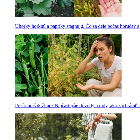
Uhorky horknú a papriky stagnujú. Čo sa deje počas horúčav 
Prečo hrášok žltne? Najčastejšie dôvody a rady, ako zachrániť 