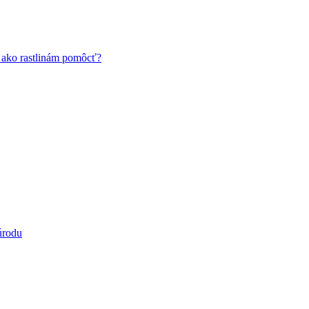
a ako rastlinám pomôcť?
úrodu