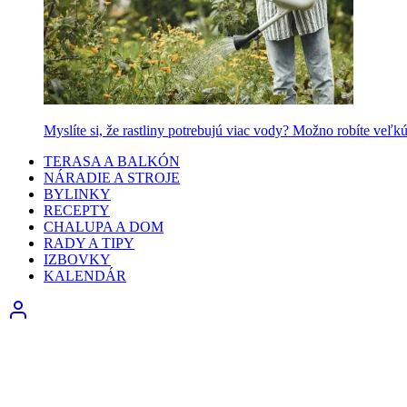
Myslíte si, že rastliny potrebujú viac vody? Možno robíte veľk
TERASA A BALKÓN
NÁRADIE A STROJE
BYLINKY
RECEPTY
CHALUPA A DOM
RADY A TIPY
IZBOVKY
KALENDÁR