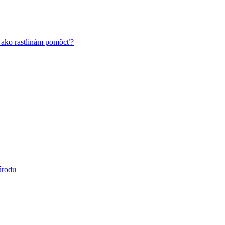
a ako rastlinám pomôcť?
úrodu