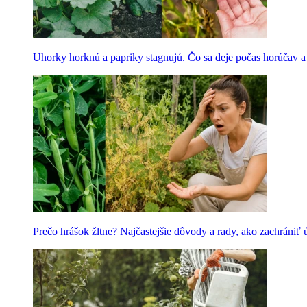
Uhorky horknú a papriky stagnujú. Čo sa deje počas horúčav 
Prečo hrášok žltne? Najčastejšie dôvody a rady, ako zachrániť 