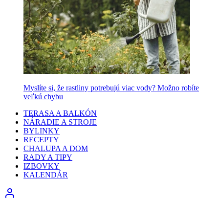
Myslíte si, že rastliny potrebujú viac vody? Možno robíte
veľkú chybu
TERASA A BALKÓN
NÁRADIE A STROJE
BYLINKY
RECEPTY
CHALUPA A DOM
RADY A TIPY
IZBOVKY
KALENDÁR