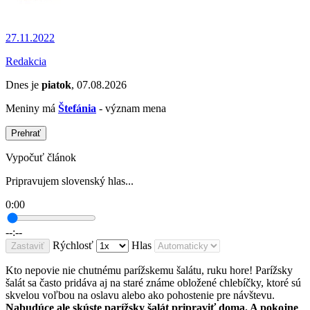
27.11.2022
Redakcia
Dnes je
piatok
, 07.08.2026
Meniny má
Štefánia
- význam mena
Prehrať
Vypočuť článok
Pripravujem slovenský hlas...
0:00
--:--
Rýchlosť
Hlas
Zastaviť
Kto nepovie nie chutnému parížskemu šalátu, ruku hore! Parížsky
šalát sa často pridáva aj na staré známe obložené chlebíčky, ktoré sú
skvelou voľbou na oslavu alebo ako pohostenie pre návštevu.
Nabudúce ale skúste parížsky šalát pripraviť doma. A pokojne