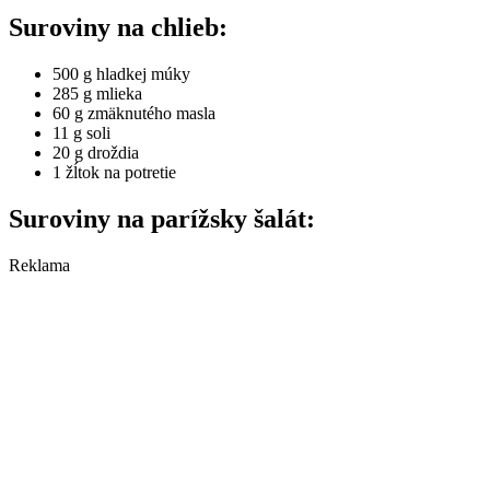
Suroviny na chlieb:
500 g hladkej múky
285 g mlieka
60 g zmäknutého masla
11 g soli
20 g droždia
1 žĺtok na potretie
Suroviny na parížsky šalát:
Reklama