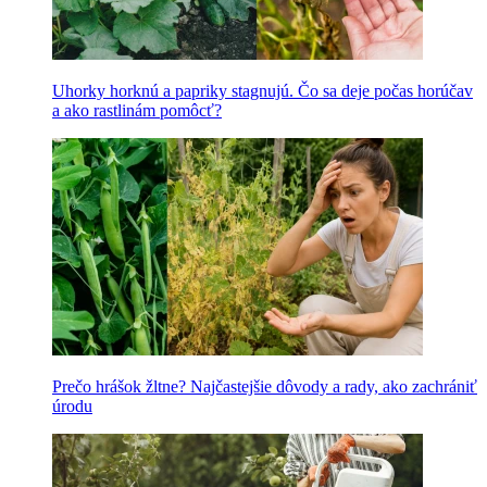
Uhorky horknú a papriky stagnujú. Čo sa deje počas horúčav
a ako rastlinám pomôcť?
Prečo hrášok žltne? Najčastejšie dôvody a rady, ako zachrániť
úrodu