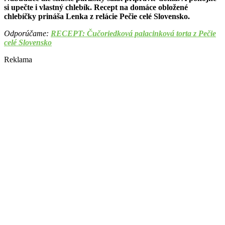
si upečte i vlastný chlebík. Recept na domáce obložené
chlebíčky prináša Lenka z relácie Pečie celé Slovensko.
Odporúčame: ​
RECEPT: Čučoriedková palacinková torta z Pečie
celé Slovensko
Reklama