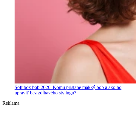
Soft box bob 2026: Komu pristane mäkký bob a ako ho
upraviť bez zdĺhavého stylingu?
Reklama