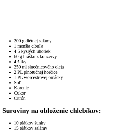
200 g diétnej salámy
1 menšia cibuľa
4-5 kyslých uhoriek
60 g hrášku z konzervy
4 žĺtky
250 ml slnečnicového oleja
2 PL plnotučnej horčice
1 PL worcestrovej omáčky
Soľ
Korenie
Cukor
Citrón
Suroviny na obloženie chlebíkov:
10 plátkov šunky
15 plátkov salámy