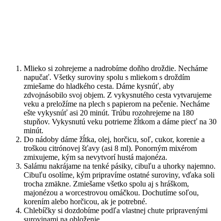
Mlieko si zohrejeme a nadrobíme doňho droždie. Necháme
napučať. Všetky suroviny spolu s mliekom s droždím
zmiešame do hladkého cesta. Dáme kysnúť, aby
zdvojnásobilo svoj objem. Z vykysnutého cesta vytvarujeme
veku a preložíme na plech s papierom na pečenie. Necháme
ešte vykysnúť asi 20 minút. Trúbu rozohrejeme na 180
stupňov. Vykysnutú veku potrieme žĺtkom a dáme piecť na 30
minút.
Do nádoby dáme žĺtka, olej, horčicu, soľ, cukor, korenie a
troškou citrónovej šťavy (asi 8 ml). Ponorným mixérom
zmixujeme, kým sa nevytvorí hustá majonéza.
Salámu nakrájame na tenké pásiky, cibuľu a uhorky najemno.
Cibuľu osolíme, kým pripravíme ostatné suroviny, vďaka soli
trocha zmäkne. Zmiešame všetko spolu aj s hráškom,
majonézou a worcestrovou omáčkou. Dochutíme soľou,
korením alebo horčicou, ak je potrebné.
Chlebíčky si dozdobíme podľa vlastnej chute pripravenými
surovinami na obloženie.