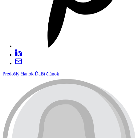
Predošlý článok
Ďalší článok