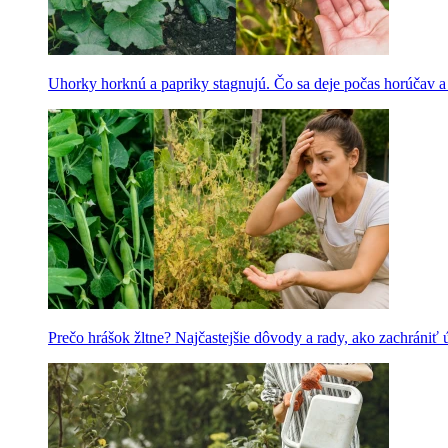
Uhorky horknú a papriky stagnujú. Čo sa deje počas horúčav 
Prečo hrášok žltne? Najčastejšie dôvody a rady, ako zachrániť 