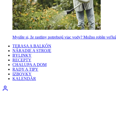
Myslíte si, že rastliny potrebujú viac vody? Možno robíte veľk
TERASA A BALKÓN
NÁRADIE A STROJE
BYLINKY
RECEPTY
CHALUPA A DOM
RADY A TIPY
IZBOVKY
KALENDÁR