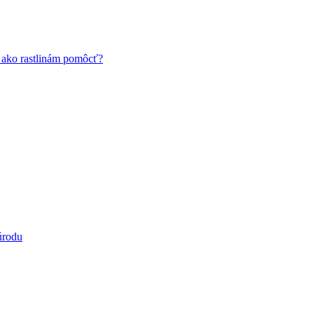
a ako rastlinám pomôcť?
úrodu