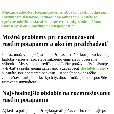
Množíme izbovky: Rozmnožovanie izbových rastlín odnožami
Rozmnožte si izbovky jednoducho odnožami. Naučte sa
správne oddeliť a starať sa o nové rastlinky s minimálnou
starostlivosťou a maximálnou úspešnosťou.
Možné problémy pri rozmnožovaní
rastlín potápaním a ako im predchádzať
Pri rozmnožovaní potápaním môžu nastať určité komplikácie, ako je
hniloba v mieste rezu, slabé zakoreňovanie alebo vysušenie
výhonku. Aby sa tomu predišlo, je dôležité používať čisté nástroje,
vyhýbať sa prehnanému zalievaniu a zabezpečiť
dostatok vlahy
v
substráte, bez nadmernej vlhkosti. Ak sa výhonok nezačína
zakoreňovať ani po niekoľkých týždňoch, môže pomôcť použitie
rastového stimulátora.
Najvhodnejšie obdobie na rozmnožovanie
rastlín potápaním
Aj keď sa potápanie môže vykonávať počas celého roka, najlepšie