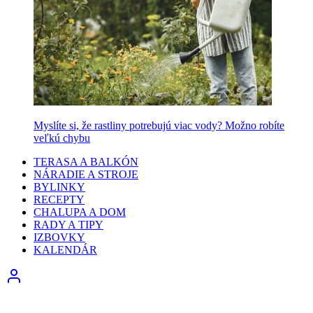
Myslíte si, že rastliny potrebujú viac vody? Možno robíte
veľkú chybu
TERASA A BALKÓN
NÁRADIE A STROJE
BYLINKY
RECEPTY
CHALUPA A DOM
RADY A TIPY
IZBOVKY
KALENDÁR