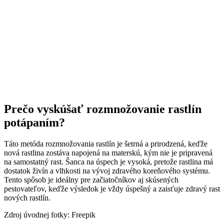
Prečo vyskúšať rozmnožovanie rastlín
potápaním?
Táto metóda rozmnožovania rastlín je šetrná a prirodzená, keďže
nová rastlina zostáva napojená na materskú, kým nie je pripravená
na samostatný rast. Šanca na úspech je vysoká, pretože rastlina má
dostatok živín a vlhkosti na vývoj zdravého koreňového systému.
Tento spôsob je ideálny pre začiatočníkov aj skúsených
pestovateľov, keďže výsledok je vždy úspešný a zaisťuje zdravý rast
nových rastlín.
Zdroj úvodnej fotky: Freepik