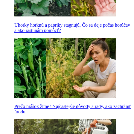
Uhorky horknú a papriky stagnujú. Čo sa deje počas horúčav
a ako rastlinám pomôcť?
Prečo hrášok žltne? Najčastejšie dôvody a rady, ako zachrániť
úrodu