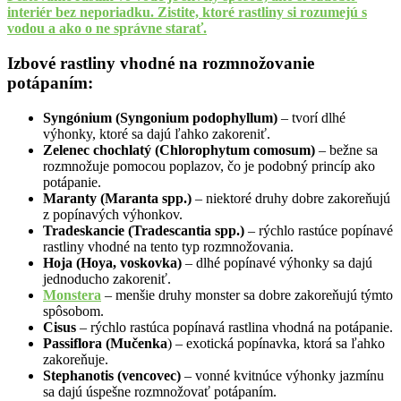
interiér bez neporiadku. Zistite, ktoré rastliny si rozumejú s
vodou a ako o ne správne starať.
Izbové rastliny vhodné na rozmnožovanie
potápaním:
Syngónium (Syngonium podophyllum)
– tvorí dlhé
výhonky, ktoré sa dajú ľahko zakoreniť.
Zelenec chochlatý (Chlorophytum comosum)
– bežne sa
rozmnožuje pomocou poplazov, čo je podobný princíp ako
potápanie.
Maranty (Maranta spp.)
– niektoré druhy dobre zakoreňujú
z popínavých výhonkov.
Tradeskancie (Tradescantia spp.)
– rýchlo rastúce popínavé
rastliny vhodné na tento typ rozmnožovania.
Hoja (Hoya, voskovka)
– dlhé popínavé výhonky sa dajú
jednoducho zakoreniť.
Monstera
– menšie druhy monster sa dobre zakoreňujú týmto
spôsobom.
Cisus
– rýchlo rastúca popínavá rastlina vhodná na potápanie.
Passiflora (Mučenka
) – exotická popínavka, ktorá sa ľahko
zakoreňuje.
Stephanotis (vencovec)
– vonné kvitnúce výhonky jazmínu
sa dajú úspešne rozmnožovať potápaním.