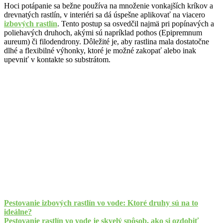
Hoci potápanie sa bežne používa na množenie vonkajších kríkov a
drevnatých rastlín, v interiéri sa dá úspešne aplikovať na viacero
izbových rastlín
. Tento postup sa osvedčil najmä pri popínavých a
poliehavých druhoch, akými sú napríklad pothos (Epipremnum
aureum) či filodendrony. Dôležité je, aby rastlina mala dostatočne
dlhé a flexibilné výhonky, ktoré je možné zakopať alebo inak
upevniť v kontakte so substrátom.
Pestovanie izbových rastlín vo vode: Ktoré druhy sú na to
ideálne?
Pestovanie rastlín vo vode je skvelý spôsob, ako si ozdobiť