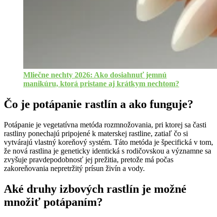
Mliečne nechty 2026: Ako dosiahnuť jemnú
manikúru, ktorá pristane aj krátkym nechtom?
Čo je potápanie rastlín a ako funguje?
Potápanie je vegetatívna metóda rozmnožovania, pri ktorej sa časti
rastliny ponechajú pripojené k materskej rastline, zatiaľ čo si
vytvárajú vlastný koreňový systém. Táto metóda je špecifická v tom,
že nová rastlina je geneticky identická s rodičovskou a významne sa
zvyšuje pravdepodobnosť jej prežitia, pretože má počas
zakoreňovania nepretržitý prísun živín a vody.
Aké druhy izbových rastlín je možné
množiť potápaním?