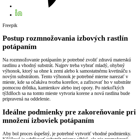
Freepik
Postup rozmnožovania izbových rastlín
potápaním
Na rozmnožovanie potápaním je potrebné zvoliť zdravú materskú
rastlinu a vhodný substrát. Najprv treba vybrať mladý, ohybný
výhonok, ktorý sa ohne k zemi alebo k samostatnému kvetináču s
novým substrátom. Tento výhonok je potrebné mierne narezať v
mieste, kde sa očakáva tvorba koreňov, a zafixovať ho v substráte
pomocou drôtika, kamienkov alebo inej opory. Po niekoľkých
týždňoch sa na tomto mieste vytvoria korene a nová rastlina bude
pripravená na oddelenie.
Ideálne podmienky pre zakoreňovanie pri
množení izboviek potápaním
Aby bol proces úspešný, je potrebné vytvoriť vhodné podmienky.