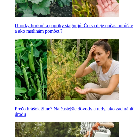
Uhorky horknú a papriky stagnujú. Čo sa deje počas horúčav
a ako rastlinám pomôcť?
Prečo hrášok žltne? Najčastejšie dôvody a rady, ako zachrániť
úrodu