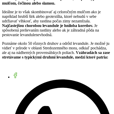
mulčom, čečinou alebo slamou.
Ideálne je to však skombinovať aj celoročným mulčom ako je
napríklad hrubší štrk alebo geotextília, ktoré nebudú v sebe
udržiavať vlhkosť, aby rastlina počas zimy nezamŕzala.
Najčastejšou chorobou levandule je hniloba koreňov.
Je
spôsobená prelievaním rastliny alebo ak je záhradná pôda na
pestovanie levandulenevhodná.
Poznáme okolo 50 rôznych druhov a odrôd levandule. Je možné ju
vidieť v prírode v oblasti Stredozemného mora, odkiaľ pochádza,
ale aj na nádherných provensálskych poliach.
Vzáhradách sa zase
stretávame s typickými druhmi levandule, medzi ktoré patria: