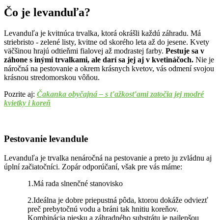
Čo je levanduľa?
Levanduľa je kvitnúca trvalka, ktorá okrášli každú záhradu. Má
striebristo - zelené listy, kvitne od skorého leta až do jesene. Kvety
väčšinou hrajú odtieňmi fialovej až modrastej farby.
Pestuje sa v
záhone s inými trvalkami, ale darí sa jej aj v kvetináčoch.
Nie je
náročná na pestovanie a okrem krásnych kvetov, vás odmení svojou
krásnou stredomorskou vôňou.
Pozrite aj:
Čakanka obyčajná – s ťažkosťami zatočia jej modré
kvietky i koreň
Pestovanie levandule
Levanduľa je trvalka nenáročná na pestovanie a preto ju zvládnu aj
úplní začiatočníci. Zopár odporúčaní, však pre vás máme:
1.Má rada slnenčné stanovisko
2.Ideálna je dobre priepustná pôda, ktorou dokáže odviezť
preč prebytočnú vodu a bráni tak hnitiu koreňov.
Kombinácia piesku a záhradného substrátu je najlepšou