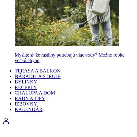
Myslíte si, že rastliny potrebujú viac vody? Možno robíte
veľkú chybu
TERASA A BALKÓN
NÁRADIE A STROJE
BYLINKY
RECEPTY
CHALUPA A DOM
RADY A TIPY
IZBOVKY
KALENDÁR