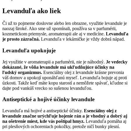
Levanduľa ako liek
Či už to pojmeme doslovne alebo len obrazne, využitie levandule je
naozaj široké. Ako sme už spomínali, používa sa v parfumérii,
kozmetickom priemysle, aromaterapii ale aj v medicíne.
Levanduľa
je prosto zázračná.
Levanduľa v lekárničke je vždy dobrá nápad.
Levanduľa upokojuje
Jej využitie v aromaterapii a parfumérii, nie je náhodný.
Je vedecky
dokázané, že vôňa levandule má ukľudňujúce účinky na
ľudský organizmus.
Esenciálny olej z levandule krásne prevonia
váš domov a upokojí uponáhľanú myseľ. Levanduľa bojuje aj proti
úzkosti. Takže keď máte kopu starostí a nemôžete spávať, kľudne si
dajte pod vankúš vrecko so sušenou levanduľou.
Antiseptické a hojivé účinky levandule
Levanduľa má hojivé a antiseptické účinky.
Esenciálny olej z
levandule značne urýchľuje hojenie rán a je vhodný a dobrý aj
na ošetrenie miest, kde vás poštípal hmyz.
Levanduľa pomáha aj
pri plesňových ochoreniach pokožky, pretože ničí bunky plesní.