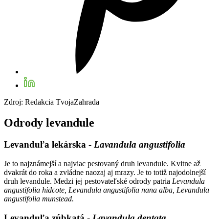
Zdroj: Redakcia TvojaZahrada
Odrody levandule
Levanduľa lekárska -
Lavandula angustifolia
Je to najznámejší a najviac pestovaný druh levandule. Kvitne až
dvakrát do roka a zvládne naozaj aj mrazy. Je to totiž najodolnejší
druh levandule. Medzi jej pestovateľské odrody patria
Levandula
angustifolia hidcote, Levandula angustifolia nana alba, Levandula
angustifolia munstead.
Levanduľa zúbkatá -
Lavandula dentata