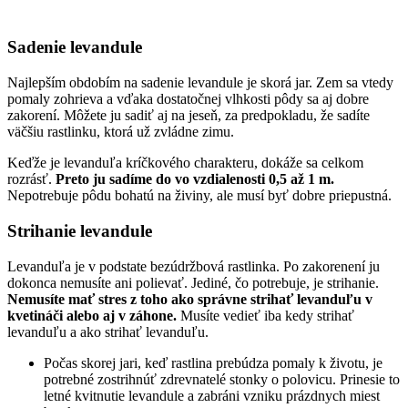
Sadenie levandule
Najlepším obdobím na sadenie levandule je skorá jar. Zem sa vtedy
pomaly zohrieva a vďaka dostatočnej vlhkosti pôdy sa aj dobre
zakorení. Môžete ju sadiť aj na jeseň, za predpokladu, že sadíte
väčšiu rastlinku, ktorá už zvládne zimu.
Keďže je levanduľa kríčkového charakteru, dokáže sa celkom
rozrásť.
Preto ju sadíme do vo vzdialenosti 0,5 až 1 m.
Nepotrebuje pôdu bohatú na živiny, ale musí byť dobre priepustná.
Strihanie levandule
Levanduľa je v podstate bezúdržbová rastlinka. Po zakorenení ju
dokonca nemusíte ani polievať. Jediné, čo potrebuje, je strihanie.
Nemusíte mať stres z toho ako správne strihať levanduľu v
kvetináči alebo aj v záhone.
Musíte vedieť iba kedy strihať
levanduľu a ako strihať levanduľu.
Počas skorej jari, keď rastlina prebúdza pomaly k životu, je
potrebné zostrihnúť zdrevnatelé stonky o polovicu. Prinesie to
letné kvitnutie levandule a zabráni vzniku prázdnych miest