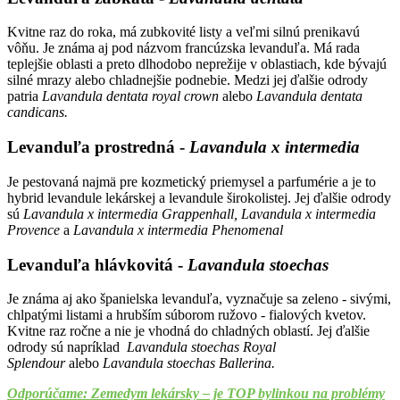
Kvitne raz do roka, má zubkovité listy a veľmi silnú prenikavú
vôňu. Je známa aj pod názvom francúzska levanduľa. Má rada
teplejšie oblasti a preto dlhodobo neprežije v oblastiach, kde bývajú
silné mrazy alebo chladnejšie podnebie. Medzi jej ďalšie odrody
patria
Lavandula dentata royal crown
alebo
Lavandula dentata
candicans.
Levanduľa prostredná -
Lavandula x intermedia
Je pestovaná najmä pre kozmetický priemysel a parfumérie a je to
hybrid levandule lekárskej a levandule širokolistej. Jej ďalšie odrody
sú
Lavandula x intermedia Grappenhall, Lavandula x intermedia
Provence
a
Lavandula x intermedia Phenomenal
Levanduľa hlávkovitá -
Lavandula stoechas
Je známa aj ako španielska levanduľa, vyznačuje sa zeleno - sivými,
chlpatými listami a hrubším súborom ružovo - fialových kvetov.
Kvitne raz ročne a nie je vhodná do chladných oblastí. Jej ďalšie
odrody sú napríklad
Lavandula stoechas Royal
Splendour
alebo
Lavandula stoechas Ballerina.
Odporúčame: Zemedym lekársky – je TOP bylinkou na problémy