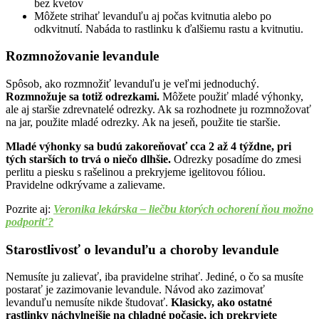
bez kvetov
Môžete strihať levanduľu aj počas kvitnutia alebo po
odkvitnutí. Nabáda to rastlinku k ďalšiemu rastu a kvitnutiu.
Rozmnožovanie levandule
Spôsob, ako rozmnožiť levanduľu je veľmi jednoduchý.
Rozmnožuje sa totiž odrezkami.
Môžete použiť mladé výhonky,
ale aj staršie zdrevnatelé odrezky. Ak sa rozhodnete ju rozmnožovať
na jar, použite mladé odrezky. Ak na jeseň, použite tie staršie.
Mladé výhonky sa budú zakoreňovať cca 2 až 4 týždne, pri
tých starších to trvá o niečo dlhšie.
Odrezky posadíme do zmesi
perlitu a piesku s rašelinou a prekryjeme igelitovou fóliou.
Pravidelne odkrývame a zalievame.
Pozrite aj:
Veronika lekárska – liečbu ktorých ochorení ňou možno
podporiť?
Starostlivosť o levanduľu a choroby levandule
Nemusíte ju zalievať, iba pravidelne strihať. Jediné, o čo sa musíte
postarať je zazimovanie levandule. Návod ako zazimovať
levanduľu nemusíte nikde študovať.
Klasicky, ako ostatné
rastlinky náchylnejšie na chladné počasie, ich prekryjete