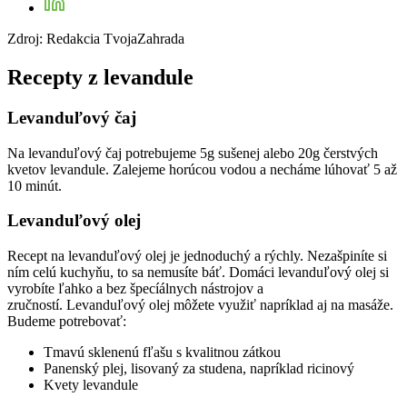
Zdroj: Redakcia TvojaZahrada
Recepty z levandule
Levanduľový čaj
Na levanduľový čaj potrebujeme 5g sušenej alebo 20g čerstvých
kvetov levandule. Zalejeme horúcou vodou a necháme lúhovať 5 až
10 minút.
Levanduľový olej
Recept na levanduľový olej je jednoduchý a rýchly. Nezašpiníte si
ním celú kuchyňu, to sa nemusíte báť. Domáci levanduľový olej si
vyrobíte ľahko a bez špecíálnych nástrojov a
zručností. Levanduľový olej môžete využiť napríklad aj na masáže.
Budeme potrebovať:
Tmavú sklenenú fľašu s kvalitnou zátkou
Panenský plej, lisovaný za studena, napríklad ricinový
Kvety levandule