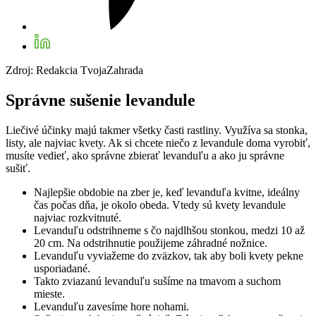
Zdroj: Redakcia TvojaZahrada
Správne sušenie levandule
Liečivé účinky majú takmer všetky časti rastliny. Využíva sa stonka,
listy, ale najviac kvety. Ak si chcete niečo z levandule doma vyrobiť,
musíte vedieť, ako správne zbierať levanduľu a ako ju správne
sušiť.
Najlepšie obdobie na zber je, keď levanduľa kvitne, ideálny
čas počas dňa, je okolo obeda. Vtedy sú kvety levandule
najviac rozkvitnuté.
Levanduľu odstrihneme s čo najdlhšou stonkou, medzi 10 až
20 cm. Na odstrihnutie použijeme záhradné nožnice.
Levanduľu vyviažeme do zväzkov, tak aby boli kvety pekne
usporiadané.
Takto zviazanú levanduľu sušíme na tmavom a suchom
mieste.
Levanduľu zavesíme hore nohami.