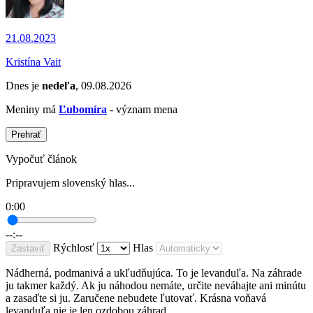
21.08.2023
Kristína Vait
Dnes je
nedeľa
, 09.08.2026
Meniny má
Ľubomíra
- význam mena
Prehrať
Vypočuť článok
Pripravujem slovenský hlas...
0:00
--:--
Rýchlosť
Hlas
Zastaviť
Nádherná, podmanivá a ukľudňujúca. To je levanduľa. Na záhrade
ju takmer každý. Ak ju náhodou nemáte, určite neváhajte ani minútu
a zasaďte si ju. Zaručene nebudete ľutovať. Krásna voňavá
levanduľa nie je len ozdobou záhrad.