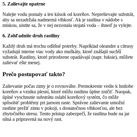
5. Zalievajte opatrne
Nalejte vodu pomaly a len kúsok od koreňov. Neprelievajte substrát,
aby sa nezadržala nadmerná vlhkosť. Ak je rastlina v nádobe s
miskou, uistite sa, že v nej nezostala stojatá voda – ihneď ju vylejte.
6. Zohľadnite druh rastliny
Každý druh má trochu odlišné potreby. Napríklad oleandre a citrusy
vyžadujú mierne viac vody ako muškáty, ktoré znášajú suchší
substrát. Rastliny, ktoré prirodzene opadávajú (napr. fuksie), môžete
zalievať ešte menej.
Prečo postupovať takto?
Zalievanie počas zimy je o rovnováhe. Premokrenie vedie k hnilobe
koreňov a vzniku plesní, ktoré môžu rastlinu úplne zničiť. Naopak,
úplné vyschnutie substrátu oslabí koreňový systém, čo môže
spôsobiť problémy pri jarnom raste. Správne zalievanie umožní
rastline prežiť zimu v pokoji, s dostatočnou vlhkosťou, ale bez
zbytočného stresu. Tento prístup zabezpečí, že rastlina bude na jar
silná a pripravená na nový rast.