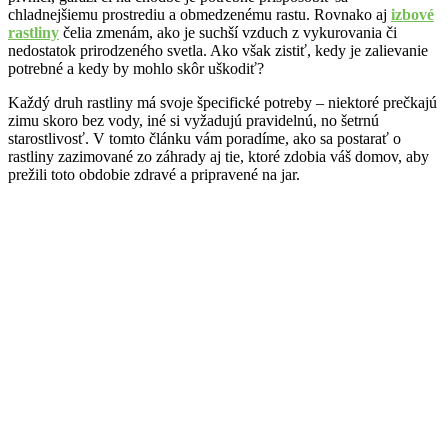
chladnejšiemu prostrediu a obmedzenému rastu. Rovnako aj
izbové
rastliny
čelia zmenám, ako je suchší vzduch z vykurovania či
nedostatok prirodzeného svetla. Ako však zistiť, kedy je zalievanie
potrebné a kedy by mohlo skôr uškodiť?
Každý druh rastliny má svoje špecifické potreby – niektoré prečkajú
zimu skoro bez vody, iné si vyžadujú pravidelnú, no šetrnú
starostlivosť. V tomto článku vám poradíme, ako sa postarať o
rastliny zazimované zo záhrady aj tie, ktoré zdobia váš domov, aby
prežili toto obdobie zdravé a pripravené na jar.