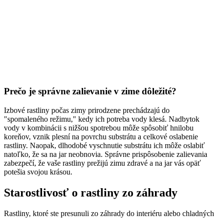
Prečo je správne zalievanie v zime dôležité?
Izbové rastliny počas zimy prirodzene prechádzajú do
"spomaleného režimu," kedy ich potreba vody klesá. Nadbytok
vody v kombinácii s nižšou spotrebou môže spôsobiť hnilobu
koreňov, vznik plesní na povrchu substrátu a celkové oslabenie
rastliny. Naopak, dlhodobé vyschnutie substrátu ich môže oslabiť
natoľko, že sa na jar neobnovia. Správne prispôsobenie zalievania
zabezpečí, že vaše rastliny prežijú zimu zdravé a na jar vás opäť
potešia svojou krásou.
Starostlivosť o rastliny zo záhrady
Rastliny, ktoré ste presunuli zo záhrady do interiéru alebo chladných