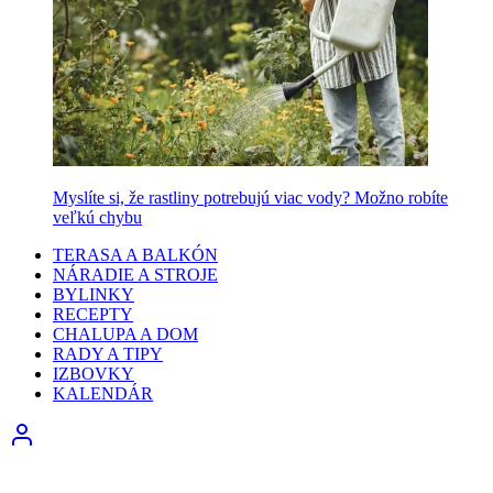
Myslíte si, že rastliny potrebujú viac vody? Možno robíte
veľkú chybu
TERASA A BALKÓN
NÁRADIE A STROJE
BYLINKY
RECEPTY
CHALUPA A DOM
RADY A TIPY
IZBOVKY
KALENDÁR