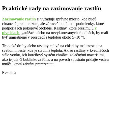
Praktické rady na zazimovanie rastlín
Zazimovanie rastlín
si vyžaduje správne miesto, kde budú
chránené pred mrazom, ale zároveň budú mať podmienky, ktoré
podporia ich pokojové obdobie. Rastliny, ktoré prezimujú
v
pivniciach
, garážach alebo na nevykurovaných chodbách, by mali
byť umiestnené v prostredí s teplotou okolo 5–10 °C.
Tropické druhy alebo rastliny citlivé na chlad by mali zostať na
svetlom mieste, kde je stabilná teplota. Ak sú rastliny v kvetináčoch
stále vonku, ich koreňový systém chráňte izolačnými materiálmi,
ako je juta či bublinková fólia, a na povrch substrátu pridajte vrstvu
mulča, ktorá zabráni premrznutiu.
Reklama