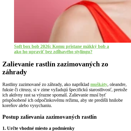
Soft box bob 2026: Komu pristane mäkký bob a
ako ho upraviť bez zdĺhavého stylingu?
Zalievanie rastlín zazimovaných zo
záhrady
Rastliny zazimované zo záhrady, ako napríklad
muškáty
, oleandre,
fuksie či citrusy, si v zime vyžadujú špecifickú starostlivosť, pretože
ich aktívny rast sa výrazne spomalí. Zalievanie musí byť
prispôsobené ich odpočinkovému režimu, aby ste predišli hnilobe
koreňov alebo vysychaniu.
Postup zalievania zazimovaných rastlín
1. Určte vhodné miesto a podmienky