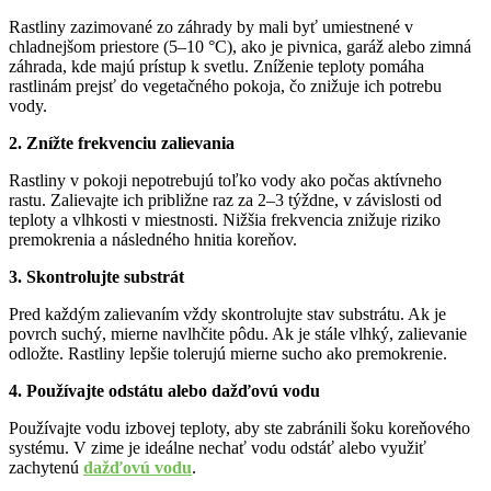
Rastliny zazimované zo záhrady by mali byť umiestnené v
chladnejšom priestore (5–10 °C), ako je pivnica, garáž alebo zimná
záhrada, kde majú prístup k svetlu. Zníženie teploty pomáha
rastlinám prejsť do vegetačného pokoja, čo znižuje ich potrebu
vody.
2. Znížte frekvenciu zalievania
Rastliny v pokoji nepotrebujú toľko vody ako počas aktívneho
rastu. Zalievajte ich približne raz za 2–3 týždne, v závislosti od
teploty a vlhkosti v miestnosti. Nižšia frekvencia znižuje riziko
premokrenia a následného hnitia koreňov.
3. Skontrolujte substrát
Pred každým zalievaním vždy skontrolujte stav substrátu. Ak je
povrch suchý, mierne navlhčite pôdu. Ak je stále vlhký, zalievanie
odložte. Rastliny lepšie tolerujú mierne sucho ako premokrenie.
4. Používajte odstátu alebo dažďovú vodu
Používajte vodu izbovej teploty, aby ste zabránili šoku koreňového
systému. V zime je ideálne nechať vodu odstáť alebo využiť
zachytenú
dažďovú vodu
.