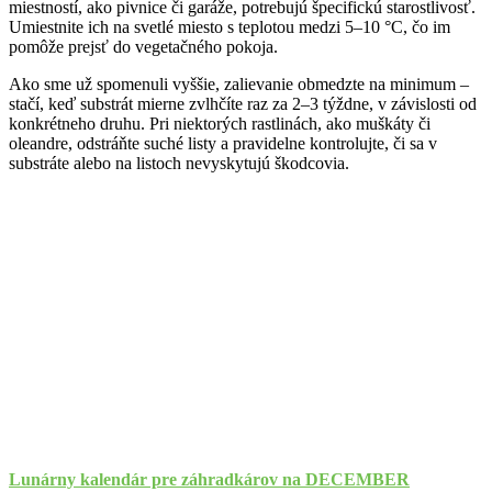
miestností, ako pivnice či garáže, potrebujú špecifickú starostlivosť.
Umiestnite ich na svetlé miesto s teplotou medzi 5–10 °C, čo im
pomôže prejsť do vegetačného pokoja.
Ako sme už spomenuli vyššie, zalievanie obmedzte na minimum –
stačí, keď substrát mierne zvlhčíte raz za 2–3 týždne, v závislosti od
konkrétneho druhu. Pri niektorých rastlinách, ako muškáty či
oleandre, odstráňte suché listy a pravidelne kontrolujte, či sa v
substráte alebo na listoch nevyskytujú škodcovia.
Lunárny kalendár pre záhradkárov na DECEMBER