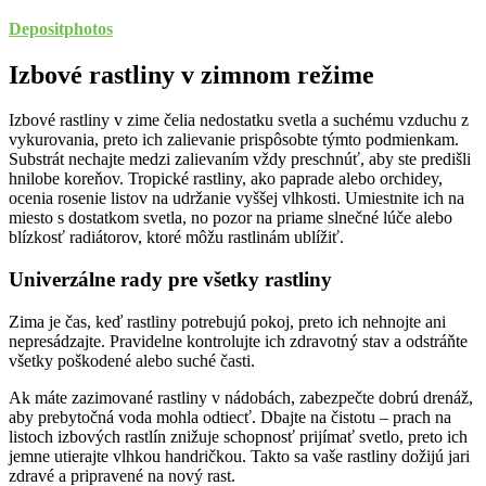
Depositphotos
Izbové rastliny v zimnom režime
Izbové rastliny v zime čelia nedostatku svetla a suchému vzduchu z
vykurovania, preto ich zalievanie prispôsobte týmto podmienkam.
Substrát nechajte medzi zalievaním vždy preschnúť, aby ste predišli
hnilobe koreňov. Tropické rastliny, ako paprade alebo orchidey,
ocenia rosenie listov na udržanie vyššej vlhkosti. Umiestnite ich na
miesto s dostatkom svetla, no pozor na priame slnečné lúče alebo
blízkosť radiátorov, ktoré môžu rastlinám ublížiť.
Univerzálne rady pre všetky rastliny
Zima je čas, keď rastliny potrebujú pokoj, preto ich nehnojte ani
nepresádzajte. Pravidelne kontrolujte ich zdravotný stav a odstráňte
všetky poškodené alebo suché časti.
Ak máte zazimované rastliny v nádobách, zabezpečte dobrú drenáž,
aby prebytočná voda mohla odtiecť. Dbajte na čistotu – prach na
listoch izbových rastlín znižuje schopnosť prijímať svetlo, preto ich
jemne utierajte vlhkou handričkou. Takto sa vaše rastliny dožijú jari
zdravé a pripravené na nový rast.