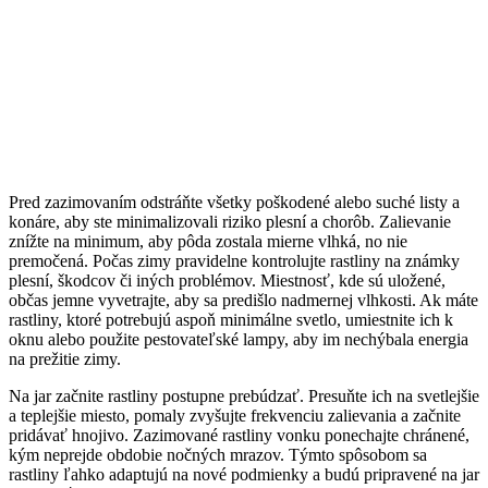
Pred zazimovaním odstráňte všetky poškodené alebo suché listy a
konáre, aby ste minimalizovali riziko plesní a chorôb. Zalievanie
znížte na minimum, aby pôda zostala mierne vlhká, no nie
premočená. Počas zimy pravidelne kontrolujte rastliny na známky
plesní, škodcov či iných problémov. Miestnosť, kde sú uložené,
občas jemne vyvetrajte, aby sa predišlo nadmernej vlhkosti. Ak máte
rastliny, ktoré potrebujú aspoň minimálne svetlo, umiestnite ich k
oknu alebo použite pestovateľské lampy, aby im nechýbala energia
na prežitie zimy.
Na jar začnite rastliny postupne prebúdzať. Presuňte ich na svetlejšie
a teplejšie miesto, pomaly zvyšujte frekvenciu zalievania a začnite
pridávať hnojivo. Zazimované rastliny vonku ponechajte chránené,
kým neprejde obdobie nočných mrazov. Týmto spôsobom sa
rastliny ľahko adaptujú na nové podmienky a budú pripravené na jar