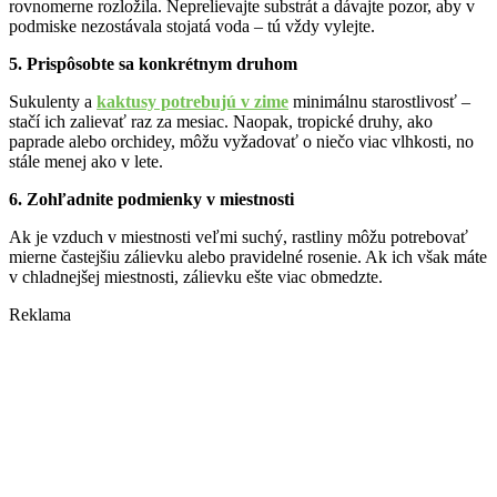
rovnomerne rozložila. Neprelievajte substrát a dávajte pozor, aby v
podmiske nezostávala stojatá voda – tú vždy vylejte.
5. Prispôsobte sa konkrétnym druhom
Sukulenty a
kaktusy potrebujú v zime
minimálnu starostlivosť –
stačí ich zalievať raz za mesiac. Naopak, tropické druhy, ako
paprade alebo orchidey, môžu vyžadovať o niečo viac vlhkosti, no
stále menej ako v lete.
6. Zohľadnite podmienky v miestnosti
Ak je vzduch v miestnosti veľmi suchý, rastliny môžu potrebovať
mierne častejšiu zálievku alebo pravidelné rosenie. Ak ich však máte
v chladnejšej miestnosti, zálievku ešte viac obmedzte.
Reklama