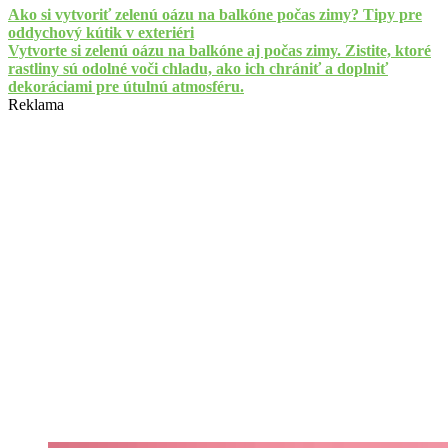
Ako si vytvoriť zelenú oázu na balkóne počas zimy? Tipy pre
oddychový kútik v exteriéri
Vytvorte si zelenú oázu na balkóne aj počas zimy. Zistite, ktoré
rastliny sú odolné voči chladu, ako ich chrániť a doplniť
dekoráciami pre útulnú atmosféru.
Reklama