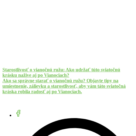
Starostlivosť o vianočnú ružu: Ako udržať túto sviatočnú
krásku nažive aj po Vianociach?
Ako sa správne starať o vianočnú ružu? Objavte tipy na
umiestnenie, zálievku a starostlivosť, aby vám táto sviatočná
kráska robila radosť aj po Vianociach.