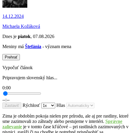
14.12.2024
Michaela Kožáková
Dnes je
piatok
, 07.08.2026
Meniny má
Štefánia
- význam mena
Prehrať
Vypočuť článok
Pripravujem slovenský hlas...
0:00
--:--
Rýchlosť
Hlas
Zastaviť
Zima je obdobím pokoja nielen pre prírodu, ale aj pre rastliny, ktoré
sme zazimovali zo záhrady alebo pestujeme v interiéri.
Správne
zalievanie
je v tomto čase kľúčové – pri rastlinách zazimovaných v
pivnici, garáži či na chodbe je potrebné prispôsobiť sa