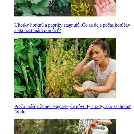
Uhorky horknú a papriky stagnujú. Čo sa deje počas horúčav
a ako rastlinám pomôcť?
Prečo hrášok žltne? Najčastejšie dôvody a rady, ako zachrániť
úrodu