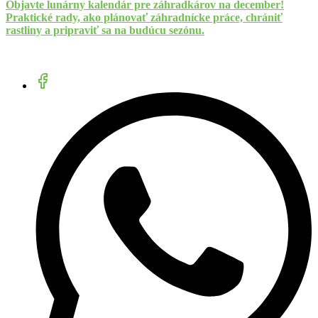
Objavte lunárny kalendár pre záhradkárov na december!
Praktické rady, ako plánovať záhradnícke práce, chrániť
rastliny a pripraviť sa na budúcu sezónu.