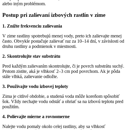
alebo iným problémom.
Postup pri zalievaní izbových rastlín v zime
1. Znížte frekvenciu zalievania
V zime rastliny spotrebujú menej vody, preto ich zalievajte menej
často. Obvykle postačuje zalievať raz za 10–14 dní, v závislosti od
druhu rastliny a podmienok v miestnosti.
2. Skontrolujte stav substrátu
Pred každým zalievaním skontrolujte, či je povrch substrátu suchý.
Prstom zistite, aká je vlhkosť 2–3 cm pod povrchom. Ak je pôda
stále vlhká, zalievanie odložte.
3. Používajte vodu izbovej teploty
Zima je citlivé obdobie, a studená voda môže koreňom spôsobiť
šok. Vždy nechajte vodu odstáť a ohriať sa na izbovú teplotu pred
použitím.
4. Polievajte mierne a rovnomerne
Nalejte vodu pomaly okolo celej rastliny, aby sa vlhkosť