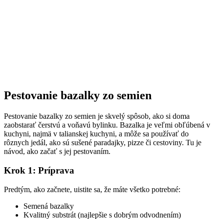
Pestovanie bazalky zo semien
Pestovanie bazalky zo semien je skvelý spôsob, ako si doma
zaobstarať čerstvú a voňavú bylinku. Bazalka je veľmi obľúbená v
kuchyni, najmä v talianskej kuchyni, a môže sa používať do
rôznych jedál, ako sú sušené paradajky, pizze či cestoviny. Tu je
návod, ako začať s jej pestovaním.
Krok 1: Príprava
Predtým, ako začnete, uistite sa, že máte všetko potrebné:
Semená bazalky
Kvalitný substrát (najlepšie s dobrým odvodnením)