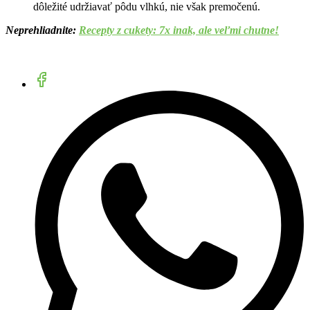
dôležité udržiavať pôdu vlhkú, nie však premočenú.
Neprehliadnite:
Recepty z cukety: 7x inak, ale veľmi chutne!