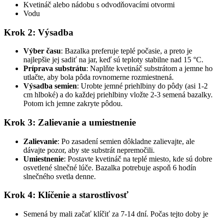
Kvetináč alebo nádobu s odvodňovacími otvormi
Vodu
Krok 2: Výsadba
Výber času
: Bazalka preferuje teplé počasie, a preto je
najlepšie jej sadiť na jar, keď sú teploty stabilne nad 15 °C.
Príprava substrátu
: Naplňte kvetináč substrátom a jemne ho
utlačte, aby bola pôda rovnomerne rozmiestnená.
Výsadba semien
: Urobte jemné priehlbiny do pôdy (asi 1-2
cm hlboké) a do každej priehlbiny vložte 2-3 semená bazalky.
Potom ich jemne zakryte pôdou.
Krok 3: Zalievanie a umiestnenie
Zalievanie
: Po zasadení semien dôkladne zalievajte, ale
dávajte pozor, aby ste substrát nepremočili.
Umiestnenie
: Postavte kvetináč na teplé miesto, kde sú dobre
osvetlené slnečné lúče. Bazalka potrebuje aspoň 6 hodín
slnečného svetla denne.
Krok 4: Klíčenie a starostlivosť
Semená by mali začať klíčiť za 7-14 dní. Počas tejto doby je