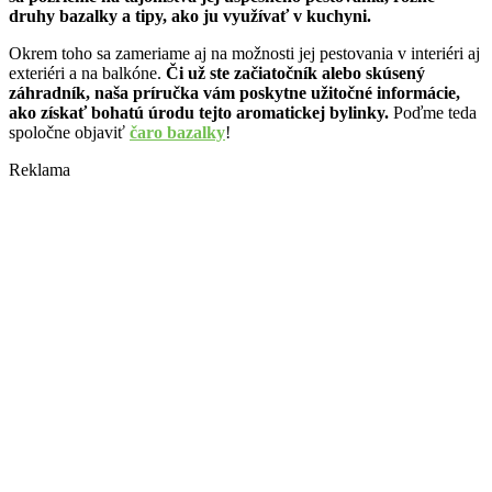
druhy bazalky a tipy, ako ju využívať v kuchyni.
Okrem toho sa zameriame aj na možnosti jej pestovania v interiéri aj
exteriéri a na balkóne.
Či už ste začiatočník alebo skúsený
záhradník, naša príručka vám poskytne užitočné informácie,
ako získať bohatú úrodu tejto aromatickej bylinky.
Poďme teda
spoločne objaviť
čaro bazalky
!
Reklama