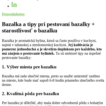
Depositphotos
Bazalka a tipy pri pestovaní bazalky +
starostlivosť o bazalku
Bazalka je aromatická bylina, ktorá sa často používa v kuchyni,
najmä v talianskej a stredomorskej kuchyni.
Jej kultivácia je
pomerne jednoduchá a je skvelým doplnkom pre každého, kto
má záujem o pestovanie byliniek.
Tu sú niektoré tipy na úspešné
pestovanie bazalky:
1. Výber miesta pre bazalku
Bazalka má rada slnečné miesta, preto sa snažte umiestniť rastlinu
na miesto, kde bude mať aspoň 6-8 hodín priameho slnečného svetla
denne.
2. Kvalitná pôda pre bazalku
Pre bazalku je dôležité, aby mala dobre odvodnenú pôdu s bohatým