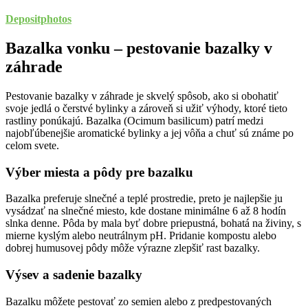
Depositphotos
Bazalka vonku – pestovanie bazalky v
záhrade
Pestovanie bazalky v záhrade je skvelý spôsob, ako si obohatiť
svoje jedlá o čerstvé bylinky a zároveň si užiť výhody, ktoré tieto
rastliny ponúkajú. Bazalka (Ocimum basilicum) patrí medzi
najobľúbenejšie aromatické bylinky a jej vôňa a chuť sú známe po
celom svete.
Výber miesta a pôdy pre bazalku
Bazalka preferuje slnečné a teplé prostredie, preto je najlepšie ju
vysádzať na slnečné miesto, kde dostane minimálne 6 až 8 hodín
slnka denne. Pôda by mala byť dobre priepustná, bohatá na živiny, s
mierne kyslým alebo neutrálnym pH. Pridanie kompostu alebo
dobrej humusovej pôdy môže výrazne zlepšiť rast bazalky.
Výsev a sadenie bazalky
Bazalku môžete pestovať zo semien alebo z predpestovaných