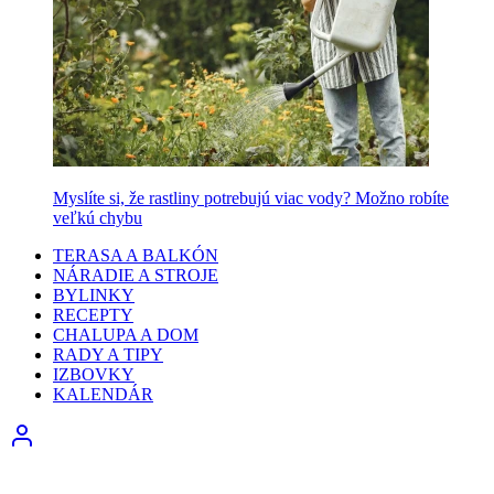
Myslíte si, že rastliny potrebujú viac vody? Možno robíte
veľkú chybu
TERASA A BALKÓN
NÁRADIE A STROJE
BYLINKY
RECEPTY
CHALUPA A DOM
RADY A TIPY
IZBOVKY
KALENDÁR