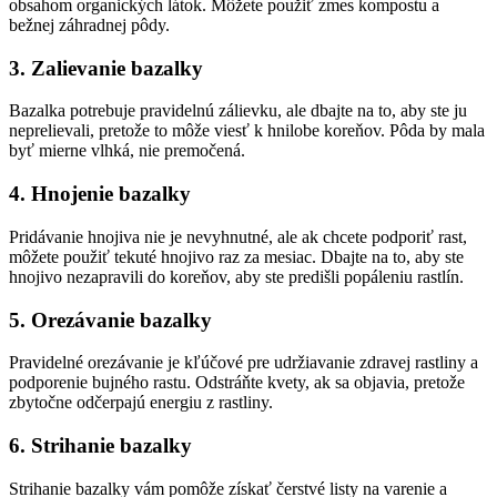
obsahom organických látok. Môžete použiť zmes kompostu a
bežnej záhradnej pôdy.
3. Zalievanie bazalky
Bazalka potrebuje pravidelnú zálievku, ale dbajte na to, aby ste ju
neprelievali, pretože to môže viesť k hnilobe koreňov. Pôda by mala
byť mierne vlhká, nie premočená.
4. Hnojenie bazalky
Pridávanie hnojiva nie je nevyhnutné, ale ak chcete podporiť rast,
môžete použiť tekuté hnojivo raz za mesiac. Dbajte na to, aby ste
hnojivo nezapravili do koreňov, aby ste predišli popáleniu rastlín.
5. Orezávanie bazalky
Pravidelné orezávanie je kľúčové pre udržiavanie zdravej rastliny a
podporenie bujného rastu. Odstráňte kvety, ak sa objavia, pretože
zbytočne odčerpajú energiu z rastliny.
6. Strihanie bazalky
Strihanie bazalky vám pomôže získať čerstvé listy na varenie a