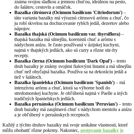
známa svojou sladkou a jemnou chuťou, ideálnou na pesto,
do šalátov, cestovín a omáčok.
Bazalka citrónová (Ocimum basilicum 'Citriodorum')
–
táto varianta bazalky má výraznú citrusovú arómu a chuť, čo
ju robí skvelou na dochucovanie rybích jedál, dezertov alebo
nápojov.
Bazalka thajská (Ocimum basilicum var. thyrsiflora)
–
thajská bazalka má silnejšiu, korenistú chuť a arómu s
nádychom anízu. Je často používaná v ázijskej kuchyni,
najmä v thajských jedlách, ako sú curry a rôzne stir-fry
recepty.
Bazalka čierna (Ocimum basilicum 'Dark Opal')
– tento
druh bazalky je známy svojimi fialovými listami a má silnejšiu
chuť než obyčajná bazalka. Používa sa na dekoráciu jedál a
tiež v šalátoch.
Bazalka španielska (Ocimum basilicum 'Spanish')
– má
intenzívnu arómu a chuť, ktorá sa výborne hodí do
stredomorskej kuchyne. Je obľúbená najmä v Paelle a iných
tradičných španielskych jedlách.
Bazalka peruánska (Ocimum basilicum 'Peruvian')
– tento
druh bazalky má zaujímavú chuť s nádychom mentolu a anízu
a je obľúbený v peruánskych receptoch.
Každý z týchto druhov bazalky má svoje unikátne vlastnosti, ktoré
môžu obohatiť rôzne pokrmy. Nakoniec,
pestovanie bazalky je