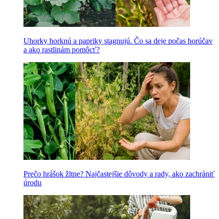
Uhorky horknú a papriky stagnujú. Čo sa deje počas horúčav
a ako rastlinám pomôcť?
Prečo hrášok žltne? Najčastejšie dôvody a rady, ako zachrániť
úrodu