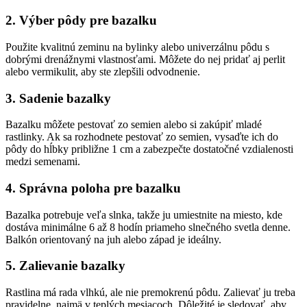
2. Výber pôdy pre bazalku
Použite kvalitnú zeminu na bylinky alebo univerzálnu pôdu s
dobrými drenážnymi vlastnosťami. Môžete do nej pridať aj perlit
alebo vermikulit, aby ste zlepšili odvodnenie.
3. Sadenie bazalky
Bazalku môžete pestovať zo semien alebo si zakúpiť mladé
rastlinky. Ak sa rozhodnete pestovať zo semien, vysaďte ich do
pôdy do hĺbky približne 1 cm a zabezpečte dostatočné vzdialenosti
medzi semenami.
4. Správna poloha pre bazalku
Bazalka potrebuje veľa slnka, takže ju umiestnite na miesto, kde
dostáva minimálne 6 až 8 hodín priameho slnečného svetla denne.
Balkón orientovaný na juh alebo západ je ideálny.
5. Zalievanie bazalky
Rastlina má rada vlhkú, ale nie premokrenú pôdu. Zalievať ju treba
pravidelne, najmä v teplých mesiacoch. Dôležité je sledovať, aby