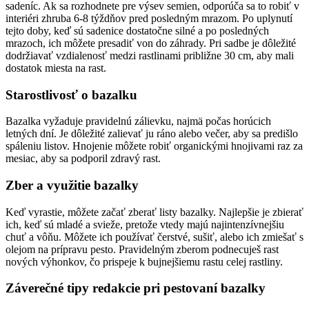
sadeníc. Ak sa rozhodnete pre výsev semien, odporúča sa to robiť v
interiéri zhruba 6-8 týždňov pred posledným mrazom. Po uplynutí
tejto doby, keď sú sadenice dostatočne silné a po posledných
mrazoch, ich môžete presadiť von do záhrady. Pri sadbe je dôležité
dodržiavať vzdialenosť medzi rastlinami približne 30 cm, aby mali
dostatok miesta na rast.
Starostlivosť o bazalku
Bazalka vyžaduje pravidelnú zálievku, najmä počas horúcich
letných dní. Je dôležité zalievať ju ráno alebo večer, aby sa predišlo
spáleniu listov. Hnojenie môžete robiť organickými hnojivami raz za
mesiac, aby sa podporil zdravý rast.
Zber a využitie bazalky
Keď vyrastie, môžete začať zberať listy bazalky. Najlepšie je zbierať
ich, keď sú mladé a svieže, pretože vtedy majú najintenzívnejšiu
chuť a vôňu. Môžete ich používať čerstvé, sušiť, alebo ich zmiešať s
olejom na prípravu pesto. Pravidelným zberom podnecuješ rast
nových výhonkov, čo prispeje k bujnejšiemu rastu celej rastliny.
Záverečné tipy redakcie pri pestovaní bazalky