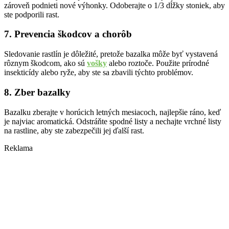
zároveň podnieti nové výhonky. Odoberajte o 1/3 dĺžky stoniek, aby
ste podporili rast.
7. Prevencia škodcov a chorôb
Sledovanie rastlín je dôležité, pretože bazalka môže byť vystavená
rôznym škodcom, ako sú
vošky
alebo roztoče. Použite prírodné
insekticídy alebo ryže, aby ste sa zbavili týchto problémov.
8. Zber bazalky
Bazalku zberajte v horúcich letných mesiacoch, najlepšie ráno, keď
je najviac aromatická. Odstráňte spodné listy a nechajte vrchné listy
na rastline, aby ste zabezpečili jej ďalší rast.
Reklama