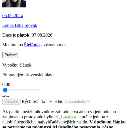
05.09.2024
Lenka Biba Slovak
Dnes je
piatok
, 07.08.2026
Meniny má
Štefánia
- význam mena
Prehrať
Vypočuť článok
Pripravujem slovenský hlas...
0:00
--:--
Rýchlosť
Hlas
Zastaviť
Ak patríte medzi milovníkov záhradníctva alebo sa jednoducho
zaujímate o pestovanie byliniek,
bazalka
je určite jednou z
najobľúbenejších a najvyhľadávanejších rastlín.
V dnešnom článku
sa pozrieme na tajomstvá jej úspešného pestovania, rôzne