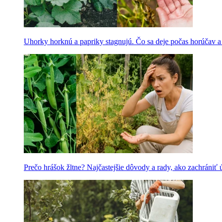
Uhorky horknú a papriky stagnujú. Čo sa deje počas horúčav 
Prečo hrášok žltne? Najčastejšie dôvody a rady, ako zachrániť 