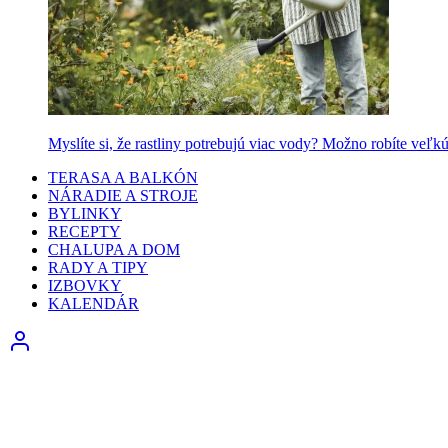
Myslíte si, že rastliny potrebujú viac vody? Možno robíte veľk
TERASA A BALKÓN
NÁRADIE A STROJE
BYLINKY
RECEPTY
CHALUPA A DOM
RADY A TIPY
IZBOVKY
KALENDÁR