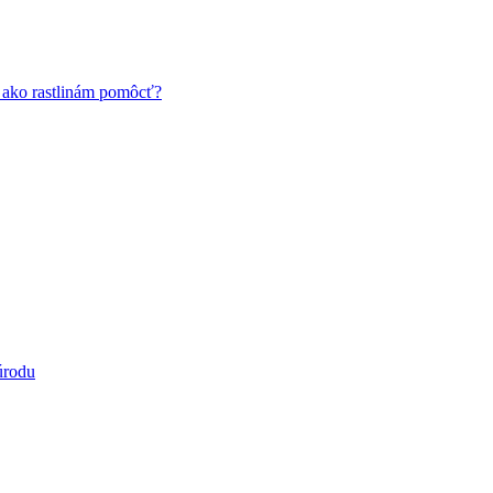
a ako rastlinám pomôcť?
úrodu