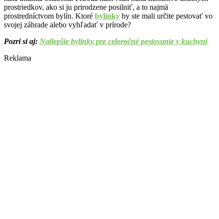
prostriedkov, ako si ju prirodzene posilniť, a to najmä
prostredníctvom bylín. Ktoré
bylinky
by ste mali určite pestovať vo
svojej záhrade alebo vyhľadať v prírode?
Pozri si aj:
Najlepšie bylinky pre celoročné pestovanie v kuchyni
Reklama