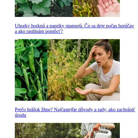
Uhorky horknú a papriky stagnujú. Čo sa deje počas horúčav
a ako rastlinám pomôcť?
Prečo hrášok žltne? Najčastejšie dôvody a rady, ako zachrániť
úrodu