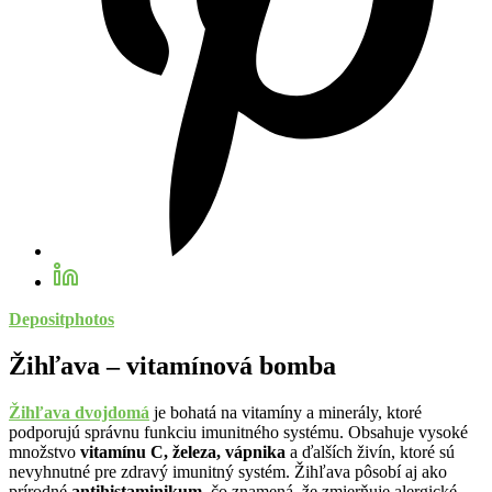
Depositphotos
Žihľava – vitamínová bomba
Žihľava dvojdomá
je bohatá na vitamíny a minerály, ktoré
podporujú správnu funkciu imunitného systému. Obsahuje vysoké
množstvo
vitamínu C, železa, vápnika
a ďalších živín, ktoré sú
nevyhnutné pre zdravý imunitný systém. Žihľava pôsobí aj ako
prírodné
antihistaminikum
, čo znamená, že zmierňuje alergické