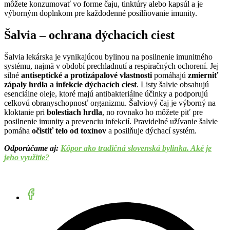
môžete konzumovať vo forme čaju, tinktúry alebo kapsúl a je
výborným doplnkom pre každodenné posilňovanie imunity.
Šalvia – ochrana dýchacích ciest
Šalvia lekárska je vynikajúcou bylinou na posilnenie imunitného
systému, najmä v období prechladnutí a respiračných ochorení. Jej
silné
antiseptické a protizápalové vlastnosti
pomáhajú
zmierniť
zápaly hrdla a infekcie dýchacích ciest
. Listy šalvie obsahujú
esenciálne oleje, ktoré majú antibakteriálne účinky a podporujú
celkovú obranyschopnosť organizmu. Šalviový čaj je výborný na
kloktanie pri
bolestiach hrdla
, no rovnako ho môžete piť pre
posilnenie imunity a prevenciu infekcií. Pravidelné užívanie šalvie
pomáha
očistiť telo od toxínov
a posilňuje dýchací systém.
Odporúčame aj:
Kôpor ako tradičná slovenská bylinka. Aké je
jeho využitie?