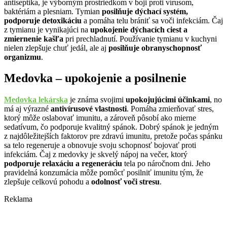
antiseptika, je výborným prostriedkom v boji proti vírusom,
baktériám a plesniam. Tymian
posilňuje dýchací systém,
podporuje detoxikáciu
a pomáha telu brániť sa voči infekciám. Čaj
z tymianu je vynikajúci na
upokojenie dýchacích ciest a
zmiernenie kašľa
pri prechladnutí. Používanie tymianu v kuchyni
nielen zlepšuje chuť jedál, ale aj
posilňuje obranyschopnosť
organizmu
.
Medovka – upokojenie a posilnenie
Medovka lekárska
je známa svojimi
upokojujúcimi účinkami
, no
má aj výrazné
antivírusové vlastnosti
. Pomáha zmierňovať stres,
ktorý môže oslabovať imunitu, a zároveň pôsobí ako mierne
sedatívum, čo podporuje kvalitný spánok. Dobrý spánok je jedným
z najdôležitejších faktorov pre zdravú imunitu, pretože počas spánku
sa telo regeneruje a obnovuje svoju schopnosť bojovať proti
infekciám. Čaj z medovky je skvelý nápoj na večer, ktorý
podporuje relaxáciu a regeneráciu
tela po náročnom dni. Jeho
pravidelná konzumácia môže pomôcť posilniť imunitu tým, že
zlepšuje celkovú pohodu a
odolnosť voči stresu
.
Reklama