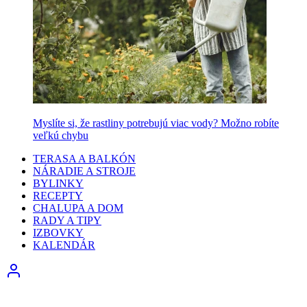
Myslíte si, že rastliny potrebujú viac vody? Možno robíte
veľkú chybu
TERASA A BALKÓN
NÁRADIE A STROJE
BYLINKY
RECEPTY
CHALUPA A DOM
RADY A TIPY
IZBOVKY
KALENDÁR