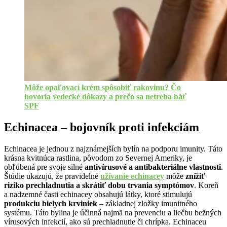
Môže opaľovací krém spôsobiť rakovinu? Čo
hovoria vedecké dôkazy a prečo sa netreba báť
SPF
Echinacea – bojovník proti infekciám
Echinacea je jednou z najznámejších bylín na podporu imunity. Táto
krásna kvitnúca rastlina, pôvodom zo Severnej Ameriky, je
obľúbená pre svoje silné
antivírusové a antibakteriálne vlastnosti
.
Štúdie ukazujú, že pravidelné
užívanie echinacey
môže
znížiť
riziko prechladnutia a skrátiť dobu trvania symptómov
. Koreň
a nadzemné časti echinacey obsahujú látky, ktoré stimulujú
produkciu bielych krviniek
– základnej zložky imunitného
systému. Táto bylina je účinná najmä na prevenciu a liečbu bežných
vírusových infekcií, ako sú prechladnutie či chrípka. Echinaceu