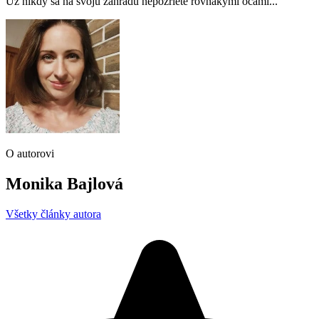
Už nikdy sa na svoju záhradu nepozriete rovnakými očami...
O autorovi
Monika Bajlová
Všetky články autora