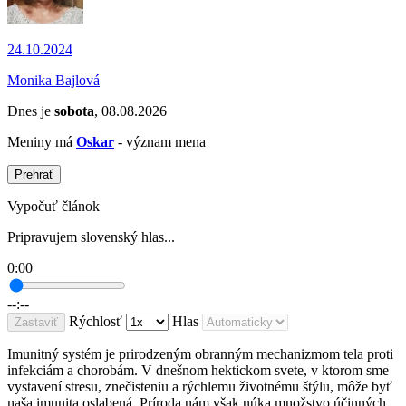
24.10.2024
Monika Bajlová
Dnes je
sobota
, 08.08.2026
Meniny má
Oskar
- význam mena
Prehrať
Vypočuť článok
Pripravujem slovenský hlas...
0:00
--:--
Rýchlosť
Hlas
Zastaviť
Imunitný systém je prirodzeným obranným mechanizmom tela proti
infekciám a chorobám. V dnešnom hektickom svete, v ktorom sme
vystavení stresu, znečisteniu a rýchlemu životnému štýlu, môže byť
naša imunita oslabená. Príroda nám však núka množstvo účinných