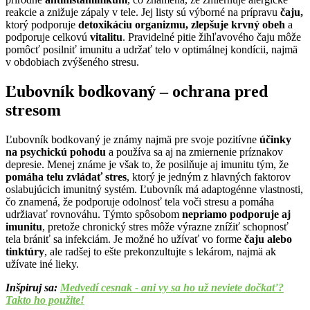
reakcie a znižuje zápaly v tele. Jej listy sú výborné na prípravu
čaju,
ktorý podporuje
detoxikáciu organizmu, zlepšuje krvný obeh
a
podporuje celkovú
vitalitu
. Pravidelné pitie žihľavového čaju môže
pomôcť posilniť imunitu a udržať telo v optimálnej kondícii, najmä
v obdobiach zvýšeného stresu.
Ľubovník bodkovaný – ochrana pred
stresom
Ľubovník bodkovaný je známy najmä pre svoje pozitívne
účinky
na psychickú pohodu
a používa sa aj na zmiernenie príznakov
depresie. Menej známe je však to, že posilňuje aj imunitu tým, že
pomáha telu zvládať stres
, ktorý je jedným z hlavných faktorov
oslabujúcich imunitný systém. Ľubovník má adaptogénne vlastnosti,
čo znamená, že podporuje odolnosť tela voči stresu a pomáha
udržiavať rovnováhu. Týmto spôsobom
nepriamo podporuje aj
imunitu
, pretože chronický stres môže výrazne znížiť schopnosť
tela brániť sa infekciám. Je možné ho užívať vo forme
čaju alebo
tinktúry
, ale radšej to ešte prekonzultujte s lekárom, najmä ak
užívate iné lieky.
Inšpiruj sa:
Medvedí cesnak - ani vy sa ho už neviete dočkať?
Takto ho použite!