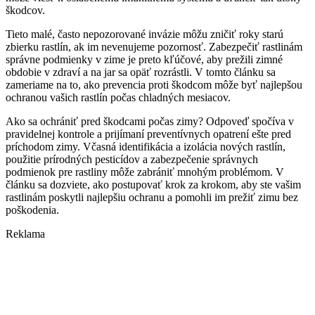
škodcov.
Tieto malé, často nepozorované invázie môžu zničiť roky starú
zbierku rastlín, ak im nevenujeme pozornosť. Zabezpečiť rastlinám
správne podmienky v zime je preto kľúčové, aby prežili zimné
obdobie v zdraví a na jar sa opäť rozrástli. V tomto článku sa
zameriame na to, ako prevencia proti škodcom môže byť najlepšou
ochranou vašich rastlín počas chladných mesiacov.
Ako sa ochrániť pred škodcami počas zimy? Odpoveď spočíva v
pravidelnej kontrole a prijímaní preventívnych opatrení ešte pred
príchodom zimy. Včasná identifikácia a izolácia nových rastlín,
použitie prírodných pesticídov a zabezpečenie správnych
podmienok pre rastliny môže zabrániť mnohým problémom. V
článku sa dozviete, ako postupovať krok za krokom, aby ste vašim
rastlinám poskytli najlepšiu ochranu a pomohli im prežiť zimu bez
poškodenia.
Reklama