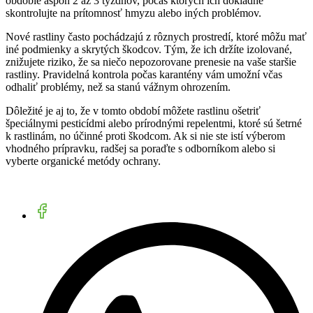
obdobie aspoň 2 až 3 týždňov, počas ktorých ich dôkladne
skontrolujte na prítomnosť hmyzu alebo iných problémov.
Nové rastliny často pochádzajú z rôznych prostredí, ktoré môžu mať
iné podmienky a skrytých škodcov. Tým, že ich držíte izolované,
znižujete riziko, že sa niečo nepozorovane prenesie na vaše staršie
rastliny. Pravidelná kontrola počas karantény vám umožní včas
odhaliť problémy, než sa stanú vážnym ohrozením.
Dôležité je aj to, že v tomto období môžete rastlinu ošetriť
špeciálnymi pesticídmi alebo prírodnými repelentmi, ktoré sú šetrné
k rastlinám, no účinné proti škodcom. Ak si nie ste istí výberom
vhodného prípravku, radšej sa poraďte s odborníkom alebo si
vyberte organické metódy ochrany.