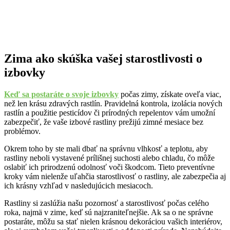
Zima ako skúška vašej starostlivosti o
izbovky
Keď sa postaráte o svoje izbovky
počas zimy, získate oveľa viac,
než len krásu zdravých rastlín. Pravidelná kontrola, izolácia nových
rastlín a použitie pesticídov či prírodných repelentov vám umožní
zabezpečiť, že vaše izbové rastliny prežijú zimné mesiace bez
problémov.
Okrem toho by ste mali dbať na správnu vlhkosť a teplotu, aby
rastliny neboli vystavené prílišnej suchosti alebo chladu, čo môže
oslabiť ich prirodzenú odolnosť voči škodcom. Tieto preventívne
kroky vám nielenže uľahčia starostlivosť o rastliny, ale zabezpečia aj
ich krásny vzhľad v nasledujúcich mesiacoch.
Rastliny si zaslúžia našu pozornosť a starostlivosť počas celého
roka, najmä v zime, keď sú najzraniteľnejšie. Ak sa o ne správne
postaráte, môžu sa stať nielen krásnou dekoráciou vašich interiérov,