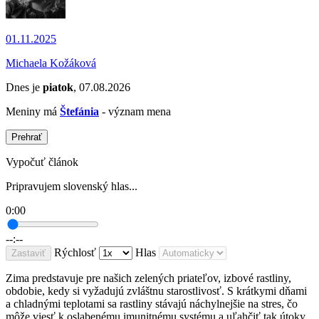
01.11.2025
Michaela Kožáková
Dnes je
piatok
, 07.08.2026
Meniny má
Štefánia
- význam mena
Prehrať
Vypočuť článok
Pripravujem slovenský hlas...
0:00
--:--
Rýchlosť
Hlas
Zastaviť
Zima predstavuje pre našich zelených priateľov, izbové rastliny,
obdobie, kedy si vyžadujú zvláštnu starostlivosť. S krátkymi dňami
a chladnými teplotami sa rastliny stávajú náchylnejšie na stres, čo
môže viesť k oslabenému imunitnému systému a uľahčiť tak útoky