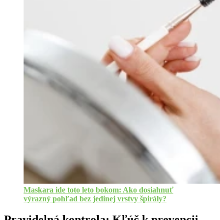
Maskara ide toto leto bokom: Ako dosiahnuť
výrazný pohľad bez jedinej vrstvy špirály?
Pravidelná kontrola: Kľúč k prevencii