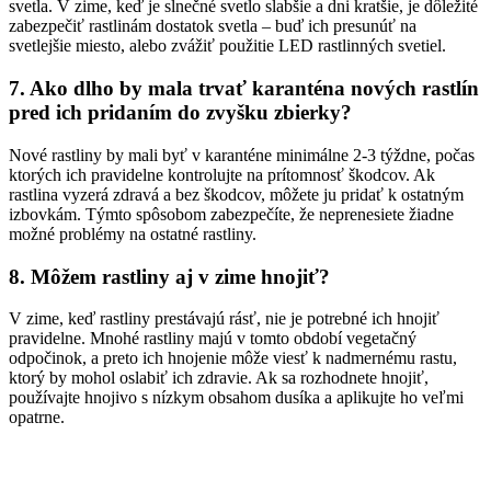
svetla. V zime, keď je slnečné svetlo slabšie a dni kratšie, je dôležité
zabezpečiť rastlinám dostatok svetla – buď ich presunúť na
svetlejšie miesto, alebo zvážiť použitie LED rastlinných svetiel.
7. Ako dlho by mala trvať karanténa nových rastlín
pred ich pridaním do zvyšku zbierky?
Nové rastliny by mali byť v karanténe minimálne 2-3 týždne, počas
ktorých ich pravidelne kontrolujte na prítomnosť škodcov. Ak
rastlina vyzerá zdravá a bez škodcov, môžete ju pridať k ostatným
izbovkám. Týmto spôsobom zabezpečíte, že neprenesiete žiadne
možné problémy na ostatné rastliny.
8. Môžem rastliny aj v zime hnojiť?
V zime, keď rastliny prestávajú rásť, nie je potrebné ich hnojiť
pravidelne. Mnohé rastliny majú v tomto období vegetačný
odpočinok, a preto ich hnojenie môže viesť k nadmernému rastu,
ktorý by mohol oslabiť ich zdravie. Ak sa rozhodnete hnojiť,
používajte hnojivo s nízkym obsahom dusíka a aplikujte ho veľmi
opatrne.