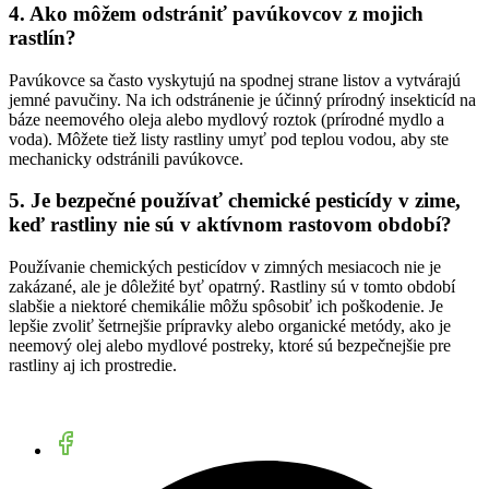
4. Ako môžem odstrániť pavúkovcov z mojich
rastlín?
Pavúkovce sa často vyskytujú na spodnej strane listov a vytvárajú
jemné pavučiny. Na ich odstránenie je účinný prírodný insekticíd na
báze neemového oleja alebo mydlový roztok (prírodné mydlo a
voda). Môžete tiež listy rastliny umyť pod teplou vodou, aby ste
mechanicky odstránili pavúkovce.
5. Je bezpečné používať chemické pesticídy v zime,
keď rastliny nie sú v aktívnom rastovom období?
Používanie chemických pesticídov v zimných mesiacoch nie je
zakázané, ale je dôležité byť opatrný. Rastliny sú v tomto období
slabšie a niektoré chemikálie môžu spôsobiť ich poškodenie. Je
lepšie zvoliť šetrnejšie prípravky alebo organické metódy, ako je
neemový olej alebo mydlové postreky, ktoré sú bezpečnejšie pre
rastliny aj ich prostredie.