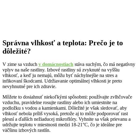
Správna vlhkosť a teplota: Prečo je to
dôležité?
V zime sa vzduch
v domácnostiach
stáva suchým, čo má negatívny
vplyv na naše rastliny. Izbové rastliny sú zvyknuté na vyššiu
vlhkosť, a keď ju nemajú, môžu byť náchylnejšie na stres a
infikovaní škodcami. Udržiavanie optimálnej vlhkosti je preto
nevyhnutné pre ich zdravie.
Môžete to dosiahnuť niekoľkými spôsobmi: používajte zvlhčovače
vzduchu, pravidelne rosujte rastliny alebo ich umiestnite na
podložku s vodou a kamienkami. Dôležité je však sledovať, aby
vlhkosť nebola príliš vysoká, pretože aj to môže podporovať rast
plesní a ďalších nežiaducej mikroflóry. Vyhnite sa však prievanu a
udržujte teplotu v miestnosti medzi 18-21°C, čo je ideálne pre
väčšinu izbových rastlín.