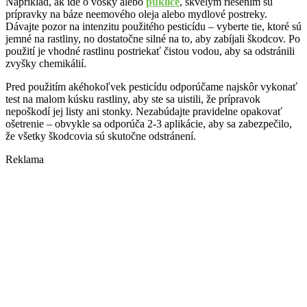
Napríklad, ak ide o vošky alebo
puklice
, skvelým riešením sú
prípravky na báze neemového oleja alebo mydlové postreky.
Dávajte pozor na intenzitu použitého pesticídu – vyberte tie, ktoré sú
jemné na rastliny, no dostatočne silné na to, aby zabíjali škodcov. Po
použití je vhodné rastlinu postriekať čistou vodou, aby sa odstránili
zvyšky chemikálií.
Pred použitím akéhokoľvek pesticídu odporúčame najskôr vykonať
test na malom kúsku rastliny, aby ste sa uistili, že prípravok
nepoškodí jej listy ani stonky. Nezabúdajte pravidelne opakovať
ošetrenie – obvykle sa odporúča 2-3 aplikácie, aby sa zabezpečilo,
že všetky škodcovia sú skutočne odstránení.
Reklama