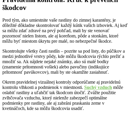
škodcov
Pred tým, ako umiestnite vaše rastliny do zimnej karantény, je
dôležité dôkladne skontrolovať každý kútik vašich izboviek. Aj keď
sa môžu zdať zdravé na prvý pohľad, mali by ste venovať
pozornosť nielen listom, ale aj koreňom, pôde a stonkám, ktoré
môžu byť miestom úkrytu pre malé, no nebezpečné škodce.
Skontrolujte všetky časti rastlín – pozrite sa pod listy, do púčikov a
medzi jednotlivé vrstvy pôdy, kde môžu škodcovia rýchlo prežiť a
množiť sa. Ak nájdete nejaké známky, ako sú malé bodky
(znamenie prítomnosti vošiek) alebo pavučiny (indikujúce
prítomnosť pavúkovcov), mali by ste okamžite zasiahnuť.
Okrem pravidelnej vizuálnej kontroly odporúčame aj pravidelnú
kontrolu vlhkosti a podmienok v miestnosti.
Suchý vzduch
môže
oslabiť rastliny a uľahčiť tak škodcom útočiť. Zvážte použitie
zvlhčovača vzduchu, ktorý nielenže zabezpečí optimálne
podmienky pre rastliny, ale aj zabráni praskaniu zeme v
kvetináčoch, kde sa môžu škodcovia usadiť.