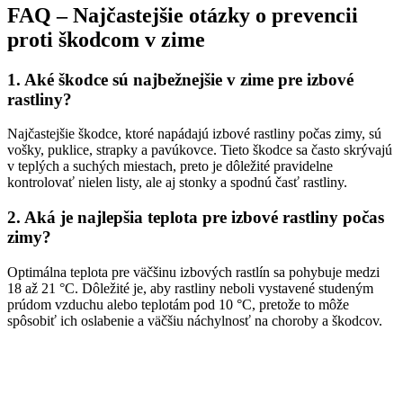
FAQ – Najčastejšie otázky o prevencii
proti škodcom v zime
1. Aké škodce sú najbežnejšie v zime pre izbové
rastliny?
Najčastejšie škodce, ktoré napádajú izbové rastliny počas zimy, sú
vošky, puklice, strapky a pavúkovce. Tieto škodce sa často skrývajú
v teplých a suchých miestach, preto je dôležité pravidelne
kontrolovať nielen listy, ale aj stonky a spodnú časť rastliny.
2. Aká je najlepšia teplota pre izbové rastliny počas
zimy?
Optimálna teplota pre väčšinu izbových rastlín sa pohybuje medzi
18 až 21 °C. Dôležité je, aby rastliny neboli vystavené studeným
prúdom vzduchu alebo teplotám pod 10 °C, pretože to môže
spôsobiť ich oslabenie a väčšiu náchylnosť na choroby a škodcov.