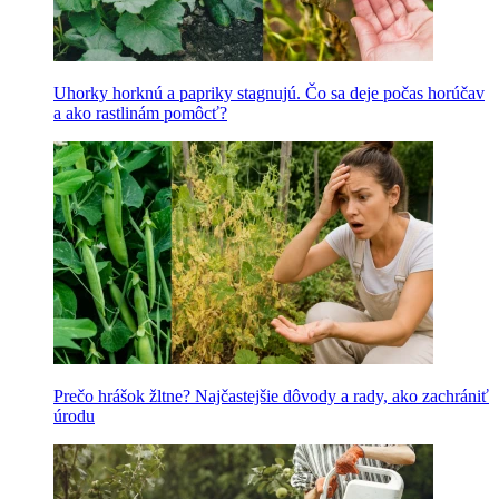
Uhorky horknú a papriky stagnujú. Čo sa deje počas horúčav
a ako rastlinám pomôcť?
Prečo hrášok žltne? Najčastejšie dôvody a rady, ako zachrániť
úrodu