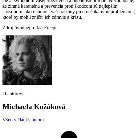
ale aj symbolom vašej trpezlivosti a oddanosti prírode. Nezabúdajte,
že zimná karanténa a prevencia proti škodcom sú najlepším
spôsobom, ako ochrániť vaše rastliny pred nečakanými problémami,
ktoré by mohli zničiť ich zdravie a krásu.
Zdroj úvodnej fotky: Freepik
O autorovi
Michaela Kožáková
Všetky články autora