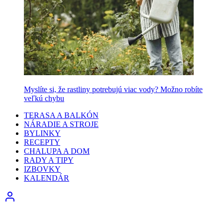
Myslíte si, že rastliny potrebujú viac vody? Možno robíte
veľkú chybu
TERASA A BALKÓN
NÁRADIE A STROJE
BYLINKY
RECEPTY
CHALUPA A DOM
RADY A TIPY
IZBOVKY
KALENDÁR