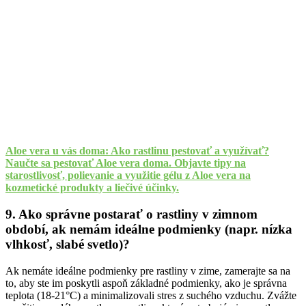
Aloe vera u vás doma: Ako rastlinu pestovať a využívať?
Naučte sa pestovať Aloe vera doma. Objavte tipy na
starostlivosť, polievanie a využitie gélu z Aloe vera na
kozmetické produkty a liečivé účinky.
9. Ako správne postarať o rastliny v zimnom
období, ak nemám ideálne podmienky (napr. nízka
vlhkosť, slabé svetlo)?
Ak nemáte ideálne podmienky pre rastliny v zime, zamerajte sa na
to, aby ste im poskytli aspoň základné podmienky, ako je správna
teplota (18-21°C) a minimalizovali stres z suchého vzduchu. Zvážte