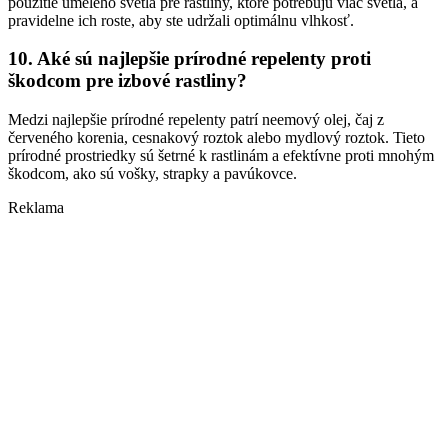
použitie umelého svetla pre rastliny, ktoré potrebujú viac svetla, a
pravidelne ich roste, aby ste udržali optimálnu vlhkosť.
10. Aké sú najlepšie prírodné repelenty proti
škodcom pre izbové rastliny?
Medzi najlepšie prírodné repelenty patrí neemový olej, čaj z
červeného korenia, cesnakový roztok alebo mydlový roztok. Tieto
prírodné prostriedky sú šetrné k rastlinám a efektívne proti mnohým
škodcom, ako sú vošky, strapky a pavúkovce.
Reklama