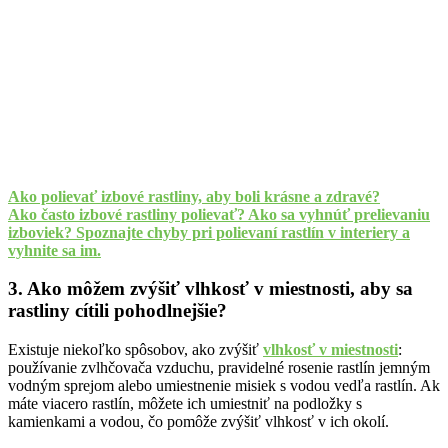
Ako polievať izbové rastliny, aby boli krásne a zdravé?
Ako často izbové rastliny polievať? Ako sa vyhnúť prelievaniu
izboviek? Spoznajte chyby pri polievaní rastlín v interiery a
vyhnite sa im.
3. Ako môžem zvýšiť vlhkosť v miestnosti, aby sa
rastliny cítili pohodlnejšie?
Existuje niekoľko spôsobov, ako zvýšiť
vlhkosť v miestnosti
:
používanie zvlhčovača vzduchu, pravidelné rosenie rastlín jemným
vodným sprejom alebo umiestnenie misiek s vodou vedľa rastlín. Ak
máte viacero rastlín, môžete ich umiestniť na podložky s
kamienkami a vodou, čo pomôže zvýšiť vlhkosť v ich okolí.