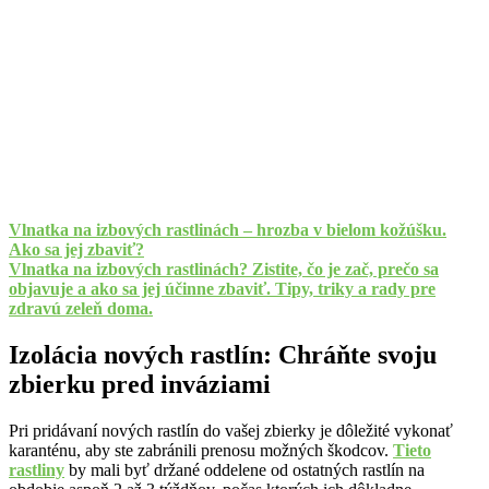
Vlnatka na izbových rastlinách – hrozba v bielom kožúšku.
Ako sa jej zbaviť?
Vlnatka na izbových rastlinách? Zistite, čo je zač, prečo sa
objavuje a ako sa jej účinne zbaviť. Tipy, triky a rady pre
zdravú zeleň doma.
Izolácia nových rastlín: Chráňte svoju
zbierku pred inváziami
Pri pridávaní nových rastlín do vašej zbierky je dôležité vykonať
karanténu, aby ste zabránili prenosu možných škodcov.
Tieto
rastliny
by mali byť držané oddelene od ostatných rastlín na