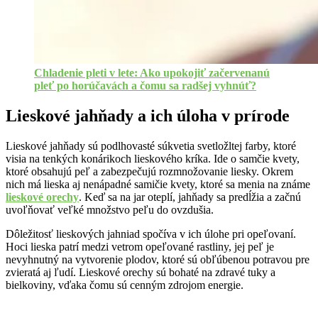
Chladenie pleti v lete: Ako upokojiť začervenanú
pleť po horúčavách a čomu sa radšej vyhnúť?
Lieskové jahňady a ich úloha v prírode
Lieskové jahňady sú podlhovasté súkvetia svetložltej farby, ktoré
visia na tenkých konárikoch lieskového kríka. Ide o samčie kvety,
ktoré obsahujú peľ a zabezpečujú rozmnožovanie liesky. Okrem
nich má lieska aj nenápadné samičie kvety, ktoré sa menia na známe
lieskové orechy
. Keď sa na jar oteplí, jahňady sa predĺžia a začnú
uvoľňovať veľké množstvo peľu do ovzdušia.
Dôležitosť lieskových jahniad spočíva v ich úlohe pri opeľovaní.
Hoci lieska patrí medzi vetrom opeľované rastliny, jej peľ je
nevyhnutný na vytvorenie plodov, ktoré sú obľúbenou potravou pre
zvieratá aj ľudí. Lieskové orechy sú bohaté na zdravé tuky a
bielkoviny, vďaka čomu sú cenným zdrojom energie.