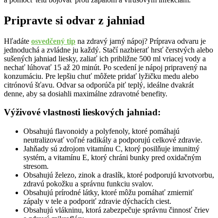
Pripravte si odvar z jahniad
Hľadáte
osvedčený tip
na zdravý jarný nápoj? Príprava odvaru je
jednoduchá a zvládne ju každý. Stačí nazbierať hrsť čerstvých alebo
sušených jahniad liesky, zaliať ich približne 500 ml vriacej vody a
nechať lúhovať 15 až 20 minút. Po scedení je nápoj pripravený na
konzumáciu. Pre lepšiu chuť môžete pridať lyžičku medu alebo
citrónovú šťavu. Odvar sa odporúča piť teplý, ideálne dvakrát
denne, aby sa dosiahli maximálne zdravotné benefity.
Výživové vlastnosti lieskových jahniad:
Obsahujú flavonoidy a polyfenoly, ktoré pomáhajú
neutralizovať voľné radikály a podporujú celkové zdravie.
Jahňady sú zdrojom vitamínu C, ktorý posilňuje imunitný
systém, a vitamínu E, ktorý chráni bunky pred oxidačným
stresom.
Obsahujú železo, zinok a draslík, ktoré podporujú krvotvorbu,
zdravú pokožku a správnu funkciu svalov.
Obsahujú prírodné látky, ktoré môžu pomáhať zmierniť
zápaly v tele a podporiť zdravie dýchacích ciest.
Obsahujú vlákninu, ktorá zabezpečuje správnu činnosť čriev