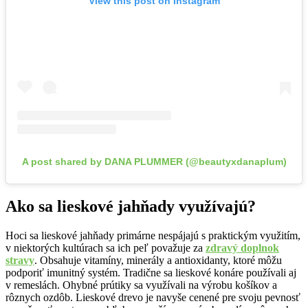
View this post on Instagram
A post shared by DANA PLUMMER (@beautyxdanaplum)
Ako sa lieskové jahňady využívajú?
Hoci sa lieskové jahňady primárne nespájajú s praktickým využitím,
v niektorých kultúrach sa ich peľ považuje za
zdravý doplnok
stravy
. Obsahuje vitamíny, minerály a antioxidanty, ktoré môžu
podporiť imunitný systém. Tradične sa lieskové konáre používali aj
v remeslách. Ohybné prútiky sa využívali na výrobu košíkov a
rôznych ozdôb. Lieskové drevo je navyše cenené pre svoju pevnosť