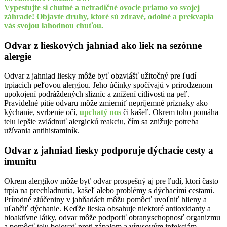
Vypestujte si chutné a netradičné ovocie priamo vo svojej
záhrade! Objavte druhy, ktoré sú zdravé, odolné a prekvapia
vás svojou lahodnou chuťou.
Odvar z lieskových jahniad ako liek na sezónne
alergie
Odvar z jahniad liesky môže byť obzvlášť užitočný pre ľudí
trpiacich peľovou alergiou. Jeho účinky spočívajú v prirodzenom
upokojení podráždených slizníc a znížení citlivosti na peľ.
Pravidelné pitie odvaru môže zmierniť nepríjemné príznaky ako
kýchanie, svrbenie očí,
upchatý nos
či kašeľ. Okrem toho pomáha
telu lepšie zvládnuť alergickú reakciu, čím sa znižuje potreba
užívania antihistaminík.
Odvar z jahniad liesky podporuje dýchacie cesty a
imunitu
Okrem alergikov môže byť odvar prospešný aj pre ľudí, ktorí často
trpia na prechladnutia, kašeľ alebo problémy s dýchacími cestami.
Prírodné zlúčeniny v jahňadách môžu pomôcť uvoľniť hlieny a
uľahčiť dýchanie. Keďže lieska obsahuje niektoré antioxidanty a
bioaktívne látky, odvar môže podporiť obranyschopnosť organizmu
a pomôcť telu bojovať proti zápalom a vírusovým infekciám.