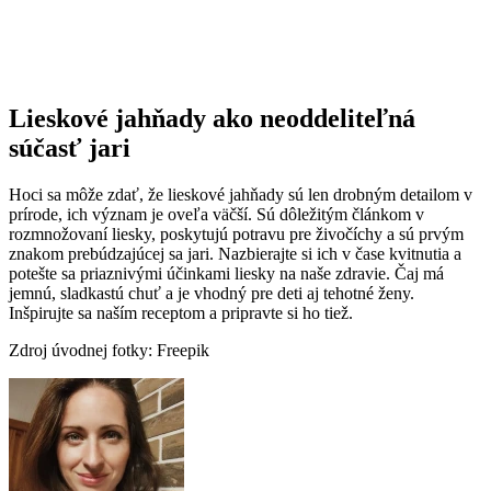
Lieskové jahňady ako neoddeliteľná
súčasť jari
Hoci sa môže zdať, že lieskové jahňady sú len drobným detailom v
prírode, ich význam je oveľa väčší. Sú dôležitým článkom v
rozmnožovaní liesky, poskytujú potravu pre živočíchy a sú prvým
znakom prebúdzajúcej sa jari. Nazbierajte si ich v čase kvitnutia a
potešte sa priaznivými účinkami liesky na naše zdravie. Čaj má
jemnú, sladkastú chuť a je vhodný pre deti aj tehotné ženy.
Inšpirujte sa naším receptom a pripravte si ho tiež.
Zdroj úvodnej fotky: Freepik