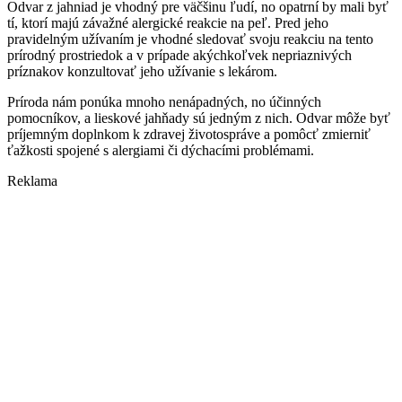
Odvar z jahniad je vhodný pre väčšinu ľudí, no opatrní by mali byť
tí, ktorí majú závažné alergické reakcie na peľ. Pred jeho
pravidelným užívaním je vhodné sledovať svoju reakciu na tento
prírodný prostriedok a v prípade akýchkoľvek nepriaznivých
príznakov konzultovať jeho užívanie s lekárom.
Príroda nám ponúka mnoho nenápadných, no účinných
pomocníkov, a lieskové jahňady sú jedným z nich. Odvar môže byť
príjemným doplnkom k zdravej životospráve a pomôcť zmierniť
ťažkosti spojené s alergiami či dýchacími problémami.
Reklama