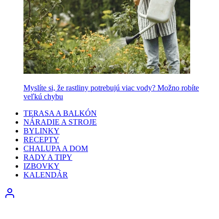
Myslíte si, že rastliny potrebujú viac vody? Možno robíte
veľkú chybu
TERASA A BALKÓN
NÁRADIE A STROJE
BYLINKY
RECEPTY
CHALUPA A DOM
RADY A TIPY
IZBOVKY
KALENDÁR