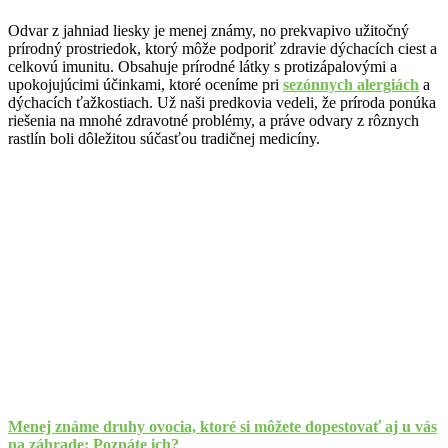
Odvar z jahniad liesky je menej známy, no prekvapivo užitočný
prírodný prostriedok, ktorý môže podporiť zdravie dýchacích ciest a
celkovú imunitu. Obsahuje prírodné látky s protizápalovými a
upokojujúcimi účinkami, ktoré oceníme pri
sezónnych alergiách
a
dýchacích ťažkostiach. Už naši predkovia vedeli, že príroda ponúka
riešenia na mnohé zdravotné problémy, a práve odvary z rôznych
rastlín boli dôležitou súčasťou tradičnej medicíny.
Menej známe druhy ovocia, ktoré si môžete dopestovať aj u vás
na záhrade: Poznáte ich?