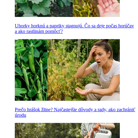
Uhorky horknú a papriky stagnujú. Čo sa deje počas horúčav
a ako rastlinám pomôcť?
Prečo hrášok žltne? Najčastejšie dôvody a rady, ako zachrániť
úrodu