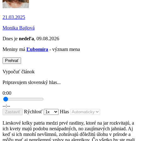
21.03.2025
Monika Bajlová
Dnes je
nedeľa
, 09.08.2026
Meniny má
Ľubomíra
- význam mena
Prehrať
Vypočuť článok
Pripravujem slovenský hlas...
0:00
--:--
Rýchlosť
Hlas
Zastaviť
Lieskové kríky patria medzi prvé rastliny, ktoré na jar rozkvitajú, a
ich kvety majú podobu nenápadných, no zaujímavých jahniad. Aj
keď si ich mnohí nevšimnú, zohrávajú dôležitú úlohu v prírode a
môžu mať aj nepríjemný vplyv na alergikov. Čo všetko by ste mali