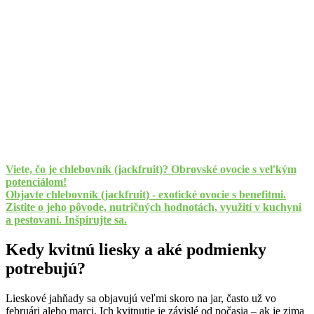
Viete, čo je chlebovník (jackfruit)? Obrovské ovocie s veľkým
potenciálom!
Objavte chlebovník (jackfruit) - exotické ovocie s benefitmi.
Zistite o jeho pôvode, nutričných hodnotách, využití v kuchyni
a pestovaní. Inšpirujte sa.
Kedy kvitnú liesky a aké podmienky
potrebujú?
Lieskové jahňady sa objavujú veľmi skoro na jar, často už vo
februári alebo marci. Ich kvitnutie je závislé od počasia – ak je zima