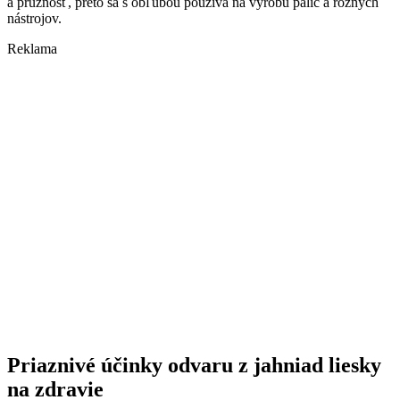
a pružnosť, preto sa s obľubou používa na výrobu palíc a rôznych
nástrojov.
Reklama
Priaznivé účinky odvaru z jahniad liesky
na zdravie