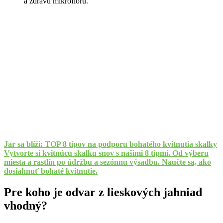
a zdravú mikroflóru.
Jar sa blíži: TOP 8 tipov na podporu bohatého kvitnutia skalky
Vytvorte si kvitnúcu skalku snov s našimi 8 tipmi. Od výberu
miesta a rastlín po údržbu a sezónnu výsadbu. Naučte sa, ako
dosiahnuť bohaté kvitnutie.
Pre koho je odvar z lieskových jahniad
vhodný?