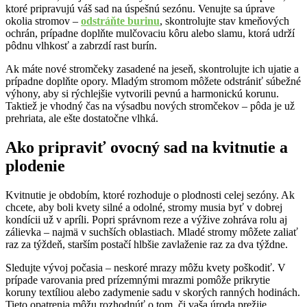
ktoré pripravujú váš sad na úspešnú sezónu. Venujte sa úprave
okolia stromov –
odstráňte burinu
, skontrolujte stav kmeňových
ochrán, prípadne doplňte mulčovaciu kôru alebo slamu, ktorá udrží
pôdnu vlhkosť a zabrzdí rast burín.
Ak máte nové stromčeky zasadené na jeseň, skontrolujte ich ujatie a
prípadne doplňte opory. Mladým stromom môžete odstrániť súbežné
výhony, aby si rýchlejšie vytvorili pevnú a harmonickú korunu.
Taktiež je vhodný čas na výsadbu nových stromčekov – pôda je už
prehriata, ale ešte dostatočne vlhká.
Ako pripraviť ovocný sad na kvitnutie a
plodenie
Kvitnutie je obdobím, ktoré rozhoduje o plodnosti celej sezóny. Ak
chcete, aby boli kvety silné a odolné, stromy musia byť v dobrej
kondícii už v apríli. Popri správnom reze a výžive zohráva rolu aj
zálievka – najmä v suchších oblastiach. Mladé stromy môžete zaliať
raz za týždeň, starším postačí hlbšie zavlaženie raz za dva týždne.
Sledujte vývoj počasia – neskoré mrazy môžu kvety poškodiť. V
prípade varovania pred prízemnými mrazmi pomôže prikrytie
koruny textíliou alebo zadymenie sadu v skorých ranných hodinách.
Tieto opatrenia môžu rozhodnúť o tom, či vaša úroda prežije.