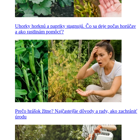
Uhorky horknú a papriky stagnujú. Čo sa deje počas horúčav
a ako rastlinám pomôcť?
Prečo hrášok žltne? Najčastejšie dôvody a rady, ako zachrániť
úrodu