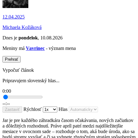
12.04.2025
Michaela Kožáková
Dnes je
pondelok
, 10.08.2026
Meniny má
Vavrinec
- význam mena
Prehrať
Vypočuť článok
Pripravujem slovenský hlas...
0:00
--:--
Rýchlosť
Hlas
Zastaviť
Jar je pre každého záhradkára časom očakávania, nových začiatkov
a dôležitých rozhodnutí. Práve apríl patrí medzi najdôležitejšie
mesiace v ovocnom sade – rozhoduje o tom, aká bude úroda, ako sa
budú stromy vyvíjať a či sa vyhnete zbytočným stratám spôsobeným