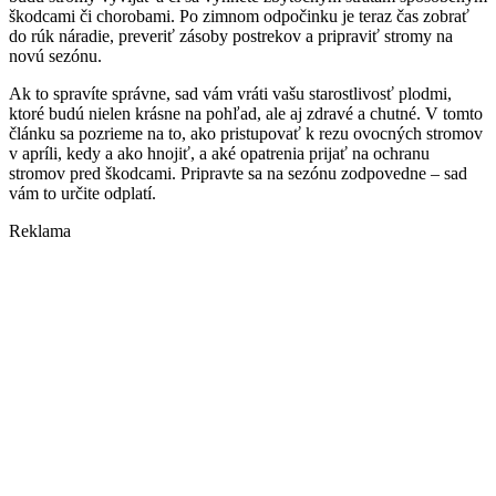
škodcami či chorobami. Po zimnom odpočinku je teraz čas zobrať
do rúk náradie, preveriť zásoby postrekov a pripraviť stromy na
novú sezónu.
Ak to spravíte správne, sad vám vráti vašu starostlivosť plodmi,
ktoré budú nielen krásne na pohľad, ale aj zdravé a chutné. V tomto
článku sa pozrieme na to, ako pristupovať k rezu ovocných stromov
v apríli, kedy a ako hnojiť, a aké opatrenia prijať na ochranu
stromov pred škodcami. Pripravte sa na sezónu zodpovedne – sad
vám to určite odplatí.
Reklama