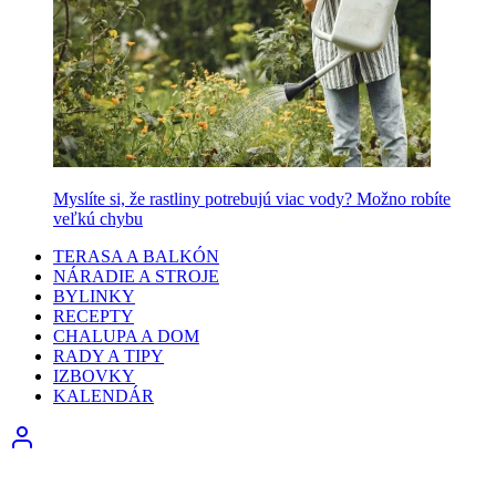
Myslíte si, že rastliny potrebujú viac vody? Možno robíte
veľkú chybu
TERASA A BALKÓN
NÁRADIE A STROJE
BYLINKY
RECEPTY
CHALUPA A DOM
RADY A TIPY
IZBOVKY
KALENDÁR