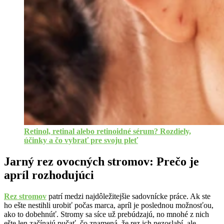
Retinol, retinal alebo retinoidné sérum? Rozdiely,
účinky a čo vybrať pre svoju pleť
Jarný rez ovocných stromov: Prečo je
apríl rozhodujúci
Rez stromov
patrí medzi najdôležitejšie sadovnícke práce. Ak ste
ho ešte nestihli urobiť počas marca, apríl je poslednou možnosťou,
ako to dobehnúť. Stromy sa síce už prebúdzajú, no mnohé z nich
ešte len začínajú pučať, čo znamená, že rez ich nezoslabí, ale