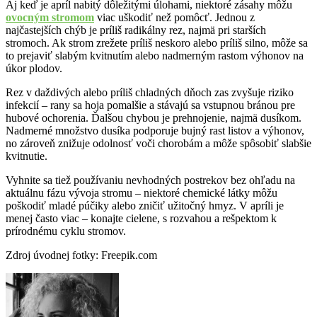
Aj keď je apríl nabitý dôležitými úlohami, niektoré zásahy môžu
ovocným stromom
viac uškodiť než pomôcť. Jednou z
najčastejších chýb je príliš radikálny rez, najmä pri starších
stromoch. Ak strom zrežete príliš neskoro alebo príliš silno, môže sa
to prejaviť slabým kvitnutím alebo nadmerným rastom výhonov na
úkor plodov.
Rez v daždivých alebo príliš chladných dňoch zas zvyšuje riziko
infekcií – rany sa hoja pomalšie a stávajú sa vstupnou bránou pre
hubové ochorenia. Ďalšou chybou je prehnojenie, najmä dusíkom.
Nadmerné množstvo dusíka podporuje bujný rast listov a výhonov,
no zároveň znižuje odolnosť voči chorobám a môže spôsobiť slabšie
kvitnutie.
Vyhnite sa tiež používaniu nevhodných postrekov bez ohľadu na
aktuálnu fázu vývoja stromu – niektoré chemické látky môžu
poškodiť mladé púčiky alebo zničiť užitočný hmyz. V apríli je
menej často viac – konajte cielene, s rozvahou a rešpektom k
prírodnému cyklu stromov.
Zdroj úvodnej fotky: Freepik.com