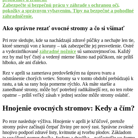
Zabezpečte si bezpečnú prácu v záhrade s ochranou očí,
pokožky a správnym vybavením. Tipy na bezpečné a pohodlné
záhradníčenie.
Ako správne rezať ovocné stromy a čo si všímať
Pri reze sledujte, kde sa nachádzajú zdravé púčiky a nechajte len tie,
ktoré smerujú von z koruny – tak zabezpečíte jej presvetlenie. Ostré
a vydezinfikované
záhradné nožnice
sú samozrejmosťou. Každý
rez by mal byť čistý a vedený mierne šikmo nad púčikom, nie príliš
hlboko, ale ani ďaleko.
Rez v apríli sa zameriava predovšetkým na úpravu tvaru a
odstránenie chorých vetiev. Stromy sa v tomto období prebúdzajú k
rastu, a tak sa rany hoja pomerne rýchlo. Ak máte staršie a
zanedbané stromy, môže byť potrebný radikálnejší rez, no ten robte
opatrne – príliš veľký zásah v jednej sezóne môže stromy oslabiť.
Hnojenie ovocných stromov: Kedy a čím?
Po reze nasleduje výživa. Hnojenie v apríli je kľúčové, pretože
stromy práve začínajú čerpať živiny pre nový rast. Správne zvolené
hnojivo podporí zdravé listy, kvitnutie aj tvorbu plodov. Základom
je vyvážený pomer dusíka, fosforu a draslíka – najčastejšie vo forme