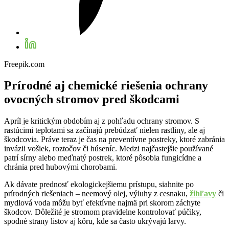
Freepik.com
Prírodné aj chemické riešenia ochrany
ovocných stromov pred škodcami
Apríl je kritickým obdobím aj z pohľadu ochrany stromov. S
rastúcimi teplotami sa začínajú prebúdzať nielen rastliny, ale aj
škodcovia. Práve teraz je čas na preventívne postreky, ktoré zabránia
invázii vošiek, roztočov či húseníc. Medzi najčastejšie používané
patrí sírny alebo meďnatý postrek, ktoré pôsobia fungicídne a
chránia pred hubovými chorobami.
Ak dávate prednosť ekologickejšiemu prístupu, siahnite po
prírodných riešeniach – neemový olej, výluhy z cesnaku,
žihľavy
či
mydlová voda môžu byť efektívne najmä pri skorom záchyte
škodcov. Dôležité je stromom pravidelne kontrolovať púčiky,
spodné strany listov aj kôru, kde sa často ukrývajú larvy.