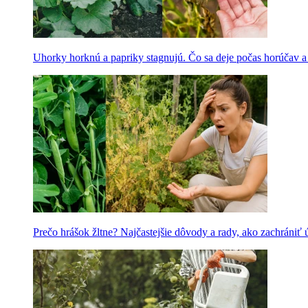
Uhorky horknú a papriky stagnujú. Čo sa deje počas horúčav 
Prečo hrášok žltne? Najčastejšie dôvody a rady, ako zachrániť 