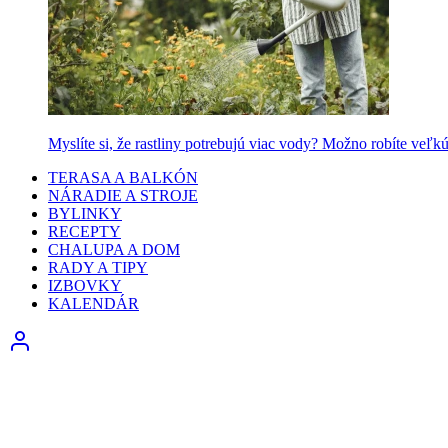
Myslíte si, že rastliny potrebujú viac vody? Možno robíte veľk
TERASA A BALKÓN
NÁRADIE A STROJE
BYLINKY
RECEPTY
CHALUPA A DOM
RADY A TIPY
IZBOVKY
KALENDÁR