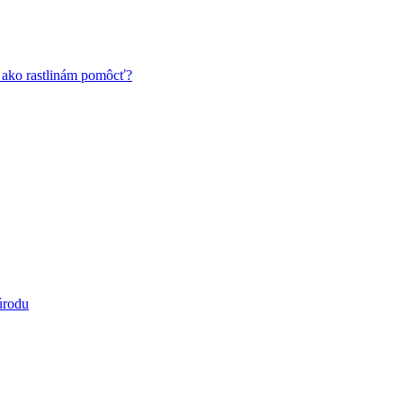
a ako rastlinám pomôcť?
úrodu