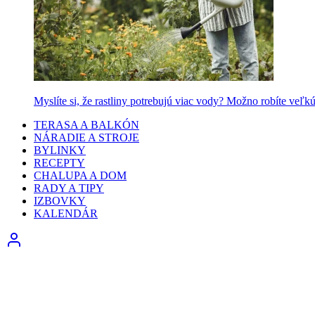
Myslíte si, že rastliny potrebujú viac vody? Možno robíte veľk
TERASA A BALKÓN
NÁRADIE A STROJE
BYLINKY
RECEPTY
CHALUPA A DOM
RADY A TIPY
IZBOVKY
KALENDÁR