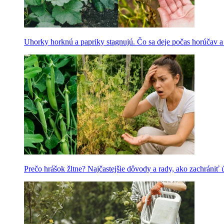
Uhorky horknú a papriky stagnujú. Čo sa deje počas horúčav 
Prečo hrášok žltne? Najčastejšie dôvody a rady, ako zachrániť 