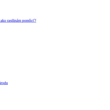
a ako rastlinám pomôcť?
úrodu