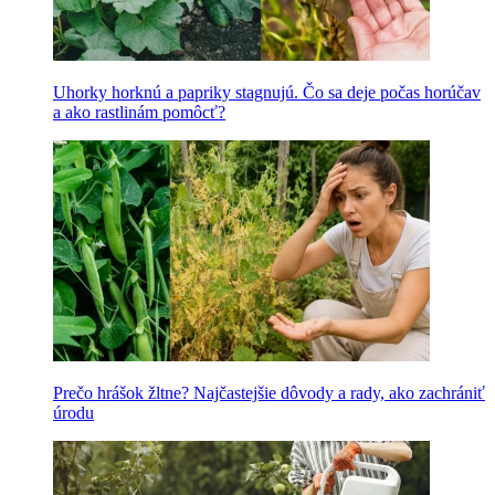
Uhorky horknú a papriky stagnujú. Čo sa deje počas horúčav
a ako rastlinám pomôcť?
Prečo hrášok žltne? Najčastejšie dôvody a rady, ako zachrániť
úrodu