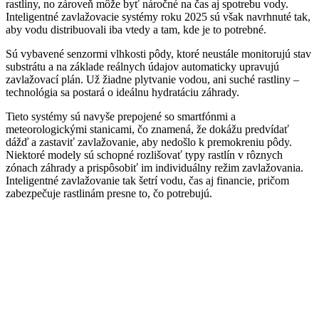
rastliny, no zároveň môže byť náročné na čas aj spotrebu vody.
Inteligentné zavlažovacie systémy roku 2025 sú však navrhnuté tak,
aby vodu distribuovali iba vtedy a tam, kde je to potrebné.
Sú vybavené senzormi vlhkosti pôdy, ktoré neustále monitorujú stav
substrátu a na základe reálnych údajov automaticky upravujú
zavlažovací plán. Už žiadne plytvanie vodou, ani suché rastliny –
technológia sa postará o ideálnu hydratáciu záhrady.
Tieto systémy sú navyše prepojené so smartfónmi a
meteorologickými stanicami, čo znamená, že dokážu predvídať
dážď a zastaviť zavlažovanie, aby nedošlo k premokreniu pôdy.
Niektoré modely sú schopné rozlišovať typy rastlín v rôznych
zónach záhrady a prispôsobiť im individuálny režim zavlažovania.
Inteligentné zavlažovanie tak šetrí vodu, čas aj financie, pričom
zabezpečuje rastlinám presne to, čo potrebujú.