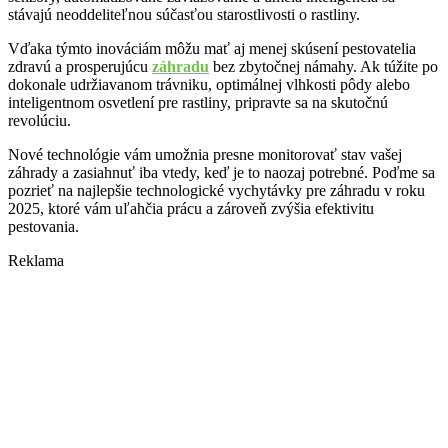
stávajú neoddeliteľnou súčasťou starostlivosti o rastliny.
Vďaka týmto inováciám môžu mať aj menej skúsení pestovatelia
zdravú a prosperujúcu
záhradu
bez zbytočnej námahy. Ak túžite po
dokonale udržiavanom trávniku, optimálnej vlhkosti pôdy alebo
inteligentnom osvetlení pre rastliny, pripravte sa na skutočnú
revolúciu.
Nové technológie vám umožnia presne monitorovať stav vašej
záhrady a zasiahnuť iba vtedy, keď je to naozaj potrebné. Poďme sa
pozrieť na najlepšie technologické vychytávky pre záhradu v roku
2025, ktoré vám uľahčia prácu a zároveň zvýšia efektivitu
pestovania.
Reklama