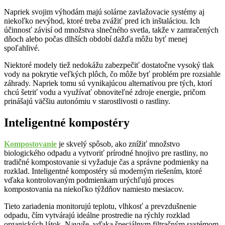
Napriek svojim výhodám majú solárne zavlažovacie systémy aj
niekoľko nevýhod, ktoré treba zvážiť pred ich inštaláciou. Ich
účinnosť závisí od množstva slnečného svetla, takže v zamračených
dňoch alebo počas dlhších období dažďa môžu byť menej
spoľahlivé.
Niektoré modely tiež nedokážu zabezpečiť dostatočne vysoký tlak
vody na pokrytie veľkých plôch, čo môže byť problém pre rozsiahle
záhrady. Napriek tomu sú vynikajúcou alternatívou pre tých, ktorí
chcú šetriť vodu a využívať obnoviteľné zdroje energie, pričom
prinášajú väčšiu autonómiu v starostlivosti o rastliny.
Inteligentné kompostéry
Kompostovanie
je skvelý spôsob, ako znížiť množstvo
biologického odpadu a vytvoriť prírodné hnojivo pre rastliny, no
tradičné kompostovanie si vyžaduje čas a správne podmienky na
rozklad. Inteligentné kompostéry sú moderným riešením, ktoré
vďaka kontrolovaným podmienkam urýchľujú proces
kompostovania na niekoľko týždňov namiesto mesiacov.
Tieto zariadenia monitorujú teplotu, vlhkosť a prevzdušnenie
odpadu, čím vytvárajú ideálne prostredie na rýchly rozklad
organických látok. Navyše, vďaka špeciálnym filtračným systémom