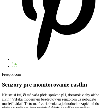
Freepik.com
Senzory pre monitorovanie rastlín
Nie ste si istí, či má vaša pôda správne pH, dostatok vlahy alebo
živín? Vďaka moderným bezdrôtovým senzorom už nebudete
musieť hádať. Tieto malé zariadenia sa jednoducho zapichnú do
pôdy a v reálnom čase posielajú údaje do vášho smartfónu.