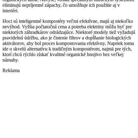
eliminujú nepríjemné zápachy, čo umožňuje ich použitie aj v
interiéri.
Hoci sú inteligentné kompostéry veľmi efektívne, majú aj niekoľko
nevýhod. Vyššia počiatočná cena a potreba elektriny môžu byť pre
niektorých záhradkárov odrádzajúce. Niektoré modely tiež vyžadujú
pravidelnú údržbu, ako je čistenie filtrov a dopĺňanie biologických
aktivátorov, aby bol proces kompostovania efektívny. Napriek tomu
ide o skvelú alternatívu k tradičným kompostérom, najmä pre tých,
ktorí chcú rýchlo získať kvalitné organické hnojivo bez veľkej
námahy.
Reklama