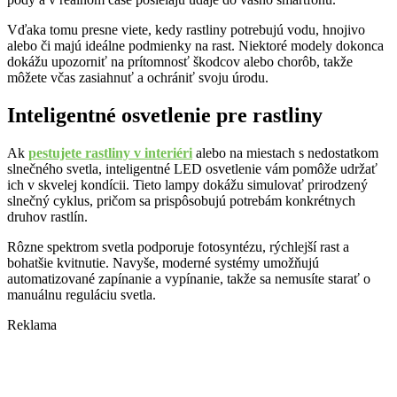
Vďaka tomu presne viete, kedy rastliny potrebujú vodu, hnojivo
alebo či majú ideálne podmienky na rast. Niektoré modely dokonca
dokážu upozorniť na prítomnosť škodcov alebo chorôb, takže
môžete včas zasiahnuť a ochrániť svoju úrodu.
Inteligentné osvetlenie pre rastliny
Ak
pestujete rastliny v interiéri
alebo na miestach s nedostatkom
slnečného svetla, inteligentné LED osvetlenie vám pomôže udržať
ich v skvelej kondícii. Tieto lampy dokážu simulovať prirodzený
slnečný cyklus, pričom sa prispôsobujú potrebám konkrétnych
druhov rastlín.
Rôzne spektrom svetla podporuje fotosyntézu, rýchlejší rast a
bohatšie kvitnutie. Navyše, moderné systémy umožňujú
automatizované zapínanie a vypínanie, takže sa nemusíte starať o
manuálnu reguláciu svetla.
Reklama