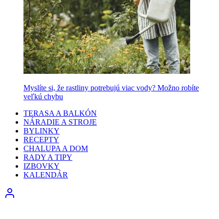
Myslíte si, že rastliny potrebujú viac vody? Možno robíte
veľkú chybu
TERASA A BALKÓN
NÁRADIE A STROJE
BYLINKY
RECEPTY
CHALUPA A DOM
RADY A TIPY
IZBOVKY
KALENDÁR