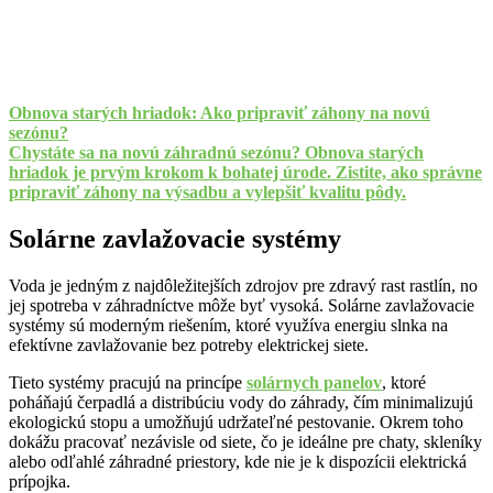
Obnova starých hriadok: Ako pripraviť záhony na novú
sezónu?
Chystáte sa na novú záhradnú sezónu? Obnova starých
hriadok je prvým krokom k bohatej úrode. Zistite, ako správne
pripraviť záhony na výsadbu a vylepšiť kvalitu pôdy.
Solárne zavlažovacie systémy
Voda je jedným z najdôležitejších zdrojov pre zdravý rast rastlín, no
jej spotreba v záhradníctve môže byť vysoká. Solárne zavlažovacie
systémy sú moderným riešením, ktoré využíva energiu slnka na
efektívne zavlažovanie bez potreby elektrickej siete.
Tieto systémy pracujú na princípe
solárnych panelov
, ktoré
poháňajú čerpadlá a distribúciu vody do záhrady, čím minimalizujú
ekologickú stopu a umožňujú udržateľné pestovanie. Okrem toho
dokážu pracovať nezávisle od siete, čo je ideálne pre chaty, skleníky
alebo odľahlé záhradné priestory, kde nie je k dispozícii elektrická
prípojka.