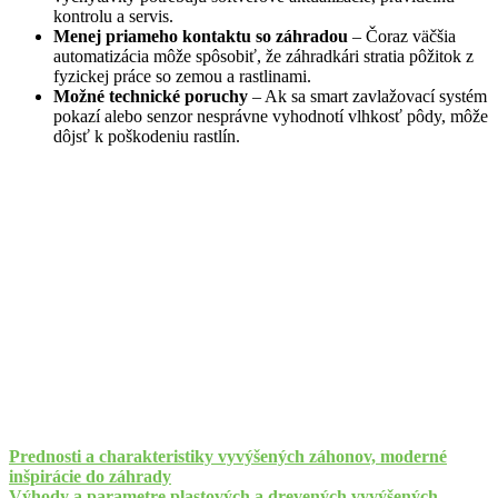
kontrolu a servis.
Menej priameho kontaktu so záhradou
– Čoraz väčšia
automatizácia môže spôsobiť, že záhradkári stratia pôžitok z
fyzickej práce so zemou a rastlinami.
Možné technické poruchy
– Ak sa smart zavlažovací systém
pokazí alebo senzor nesprávne vyhodnotí vlhkosť pôdy, môže
dôjsť k poškodeniu rastlín.
Prednosti a charakteristiky vyvýšených záhonov, moderné
inšpirácie do záhrady
Výhody a parametre plastových a drevených vyvýšených