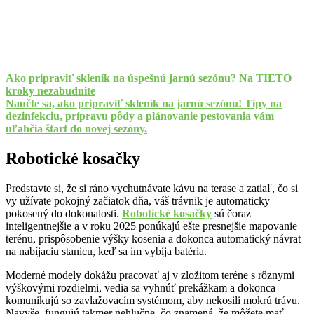
Ako pripraviť skleník na úspešnú jarnú sezónu? Na TIETO
kroky nezabudnite
Naučte sa, ako pripraviť skleník na jarnú sezónu! Tipy na
dezinfekciu, prípravu pôdy a plánovanie pestovania vám
uľahčia štart do novej sezóny.
Robotické kosačky
Predstavte si, že si ráno vychutnávate kávu na terase a zatiaľ, čo si
vy užívate pokojný začiatok dňa, váš trávnik je automaticky
pokosený do dokonalosti.
Robotické kosačky
sú čoraz
inteligentnejšie a v roku 2025 ponúkajú ešte presnejšie mapovanie
terénu, prispôsobenie výšky kosenia a dokonca automatický návrat
na nabíjaciu stanicu, keď sa im vybíja batéria.
Moderné modely dokážu pracovať aj v zložitom teréne s rôznymi
výškovými rozdielmi, vedia sa vyhnúť prekážkam a dokonca
komunikujú so zavlažovacím systémom, aby nekosili mokrú trávu.
Navyše, fungujú takmer nehlučne, čo znamená, že môžete mať