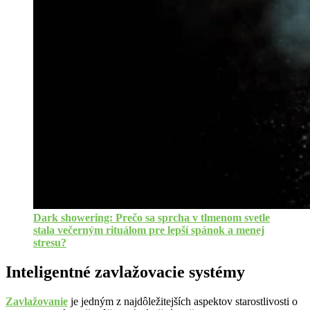
Dark showering: Prečo sa sprcha v tlmenom svetle
stala večerným rituálom pre lepší spánok a menej
stresu?
Inteligentné zavlažovacie systémy
Zavlažovanie
je jedným z najdôležitejších aspektov starostlivosti o