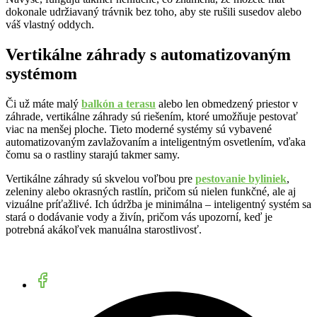
dokonale udržiavaný trávnik bez toho, aby ste rušili susedov alebo
váš vlastný oddych.
Vertikálne záhrady s automatizovaným
systémom
Či už máte malý
balkón a terasu
alebo len obmedzený priestor v
záhrade, vertikálne záhrady sú riešením, ktoré umožňuje pestovať
viac na menšej ploche. Tieto moderné systémy sú vybavené
automatizovaným zavlažovaním a inteligentným osvetlením, vďaka
čomu sa o rastliny starajú takmer samy.
Vertikálne záhrady sú skvelou voľbou pre
pestovanie byliniek
,
zeleniny alebo okrasných rastlín, pričom sú nielen funkčné, ale aj
vizuálne príťažlivé. Ich údržba je minimálna – inteligentný systém sa
stará o dodávanie vody a živín, pričom vás upozorní, keď je
potrebná akákoľvek manuálna starostlivosť.