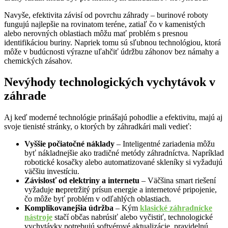
Navyše, efektivita závisí od povrchu záhrady – burinové roboty
fungujú najlepšie na rovinatom teréne, zatiaľ čo v kamenistých
alebo nerovných oblastiach môžu mať problém s presnou
identifikáciou buriny. Napriek tomu sú sľubnou technológiou, ktorá
môže v budúcnosti výrazne uľahčiť údržbu záhonov bez námahy a
chemických zásahov.
Nevýhody technologických vychytávok v
záhrade
Aj keď moderné technológie prinášajú pohodlie a efektivitu, majú aj
svoje tienisté stránky, o ktorých by záhradkári mali vedieť:
Vyššie počiatočné náklady
– Inteligentné zariadenia môžu
byť nákladnejšie ako tradičné metódy záhradníctva. Napríklad
robotické kosačky alebo automatizované skleníky si vyžadujú
väčšiu investíciu.
Závislosť od elektriny a internetu
– Väčšina smart riešení
vyžaduje
n
epretržitý prísun energie a internetové pripojenie,
čo môže byť problém v odľahlých oblastiach.
Komplikovanejšia údržba
– Kým
klasické záhradnícke
nástroje
stačí občas nabrúsiť alebo vyčistiť, technologické
vychytávky potrebujú softvérové aktualizácie, pravidelnú