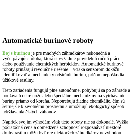
Automatické burinové roboty
Boj s burinou
je pre mnohých záhradkárov nekonečná a
vyčerpávajúca úloha, ktorá si vyžaduje pravidelnú ručnú prácu
alebo používanie chemických herbicídov. Automatické burinové
roboty prinášajú revolučné riešenie – vďaka senzorom dokážu
identifikovať a mechanicky odstrániť burinu, pričom nepoškodia
úžitkové rastliny.
Tieto zariadenia fungujú plne autonómne, pohybujú sa po záhrade a
používajú ostré nože alebo špeciálne mechanizmy na vytrhávanie
buriny priamo od koreňa. Nepotrebujú žiadne chemikálie, čím sú
šetrnejšie k životnému prostrediu a umožňujú ekologický spôsob
udržiavania čistých záhonov.
Napriek svojim výhodám však tieto roboty nie sú dokonalé. Vyššia
počiatočná cena a obmedzená schopnosť rozpoznávať niektoré
druhy rastlín môžu byť pre niektorých záhradkárov nevýhodou.