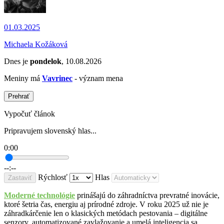
01.03.2025
Michaela Kožáková
Dnes je
pondelok
, 10.08.2026
Meniny má
Vavrinec
- význam mena
Prehrať
Vypočuť článok
Pripravujem slovenský hlas...
0:00
--:--
Rýchlosť
Hlas
Zastaviť
Moderné technológie
prinášajú do záhradníctva prevratné inovácie,
ktoré šetria čas, energiu aj prírodné zdroje. V roku 2025 už nie je
záhradkárčenie len o klasických metódach pestovania – digitálne
senzory, automatizované zavlažovanie a umelá inteligencia sa