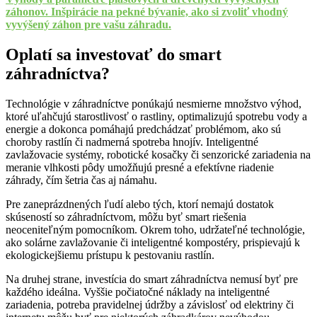
záhonov. Inšpirácie na pekné bývanie, ako si zvoliť vhodný
vyvýšený záhon pre vašu záhradu.
Oplatí sa investovať do smart
záhradníctva?
Technológie v záhradníctve ponúkajú nesmierne množstvo výhod,
ktoré uľahčujú starostlivosť o rastliny, optimalizujú spotrebu vody a
energie a dokonca pomáhajú predchádzať problémom, ako sú
choroby rastlín či nadmerná spotreba hnojív. Inteligentné
zavlažovacie systémy, robotické kosačky či senzorické zariadenia na
meranie vlhkosti pôdy umožňujú presné a efektívne riadenie
záhrady, čím šetria čas aj námahu.
Pre zaneprázdnených ľudí alebo tých, ktorí nemajú dostatok
skúseností so záhradníctvom, môžu byť smart riešenia
neoceniteľným pomocníkom. Okrem toho, udržateľné technológie,
ako solárne zavlažovanie či inteligentné kompostéry, prispievajú k
ekologickejšiemu prístupu k pestovaniu rastlín.
Na druhej strane, investícia do smart záhradníctva nemusí byť pre
každého ideálna. Vyššie počiatočné náklady na inteligentné
zariadenia, potreba pravidelnej údržby a závislosť od elektriny či