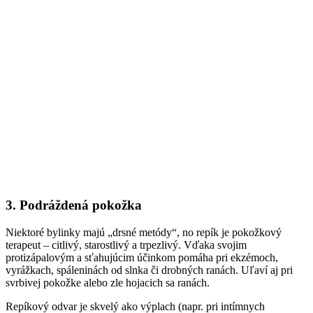
3. Podráždená pokožka
Niektoré bylinky majú „drsné metódy“, no repík je pokožkový
terapeut – citlivý, starostlivý a trpezlivý. Vďaka svojim
protizápalovým a sťahujúcim účinkom pomáha pri ekzémoch,
vyrážkach, spáleninách od slnka či drobných ranách. Uľaví aj pri
svrbivej pokožke alebo zle hojacich sa ranách.
Repíkový odvar je skvelý ako výplach (napr. pri intímnych