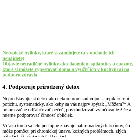
Netypické bylinky, ktoré si zamilujete (a v obchode ich
nenájdete)
Objavte netradičné bylinky ako jiaogulan, spilanthes a epazote,
ktoré si môžete vypestovať doma a využiť ich v kuchyni aj na
podporu zdravia.
4. Podporuje prirodzený detox
Nepredstavujte si detox ako nekompromisnú vojnu – repík to robí
potichu, systematicky, ako keby sa vás najprv spýtal: „Môžem?“ A
potom začne odľahčovať pečeň, povzbudzovať vylučovanie žlče a
mierne podporovať činnosť obličiek.
Vďaka tomu sa telo postupne zbavuje nahromadených toxínov, čo
môže pomôcť pri chronickej únave, kožných problémoch, zlých
náladách či tráviacich ťažkostiach.