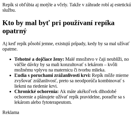
Repík si obľúbia aj motýle a včely. Takže v záhrade robí aj estetickú
službu.
Kto by mal byť pri používaní repíka
opatrný
Aj keď repík pôsobí jemne, existujú prípady, kedy by sa mal užívať
opatrne.
Tehotné a dojčiace ženy:
Malé množstvo v čaji neublíži, no
väčšie dávky by sa mali konzultovať s lekárom – kvôli
možnému vplyvu na maternicu či tvorbu mlieka.
Ľudia s poruchami zrážanlivosti krvi:
Repík môže mierne
zvyšovať zrážanlivosť, preto sa neodporúča kombinovať s
liekmi na riedenie krvi.
Chronické ochorenia:
Ak máte akékoľvek dlhodobé
ochorenie a plánujete užívať repík pravidelne, poraďte sa s
lekárom alebo fytoterapeutom.
Reklama