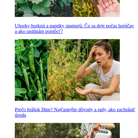
Uhorky horknú a papriky stagnujú. Čo sa deje počas horúčav
a ako rastlinám pomôcť?
Prečo hrášok žltne? Najčastejšie dôvody a rady, ako zachrániť
úrodu