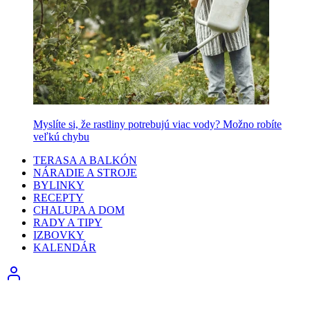
Myslíte si, že rastliny potrebujú viac vody? Možno robíte
veľkú chybu
TERASA A BALKÓN
NÁRADIE A STROJE
BYLINKY
RECEPTY
CHALUPA A DOM
RADY A TIPY
IZBOVKY
KALENDÁR