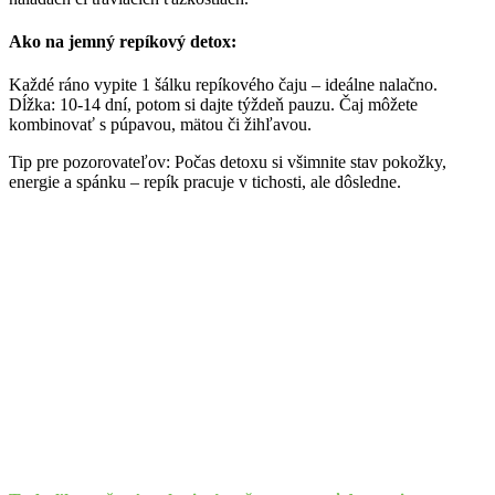
Ako na jemný repíkový detox:
Každé ráno vypite 1 šálku repíkového čaju – ideálne nalačno.
Dĺžka: 10-14 dní, potom si dajte týždeň pauzu. Čaj môžete
kombinovať s púpavou, mätou či žihľavou.
Tip pre pozorovateľov: Počas detoxu si všimnite stav pokožky,
energie a spánku – repík pracuje v tichosti, ale dôsledne.