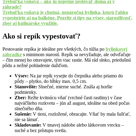
Trebuľka voňavá – ako ju úspešne pestovať doma aj v
záhrade?
Trebuľka voňavá je chutná, nenáročná bylinka, ktorú ľahko
vypestujete aj na balkóne. Pozrite si tipy na výsev, starostlivosť,
zber aj kulinárske využitie.
Ako si repík vypestovať?
Pestovanie repíka je ideálne pre všetkých, čo túžia po
bylinkovej
záhradke
s minimom starostí. Repík sa nevyžaduje, ale odvďačuje
– čím menej ho otravujete, tým viac rastie. Má rád slnko, priedušnú
pôdu a nežné pohladenie dažďom.
Výsev:
Na jar repík vysejte do črepníka alebo priamo do
pôdy – plytko, do hĺbky max. 0,5 cm.
Stanovište:
Slnečné, mierne suché. Znáša aj horšie
podmienky.
Zber:
Režte kvitnúcu vňať (vrchné časti rastliny) v čase
najväčšieho rozkvetu – jún až august, ideálne na obed počas
slnečného dňa.
Sušenie:
V tieni, rozložené, obracajte. Vňať by mala šušťať,
nie sa lámať.
Skladovanie:
V tmavej nádobe alebo látkovom vrecku –
suché a bez prístupu svetla.