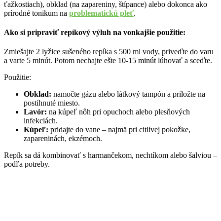
ťažkostiach), obklad (na zapareniny, štípance) alebo dokonca ako
prírodné tonikum na
problematickú pleť
.
Ako si pripraviť repíkový výluh na vonkajšie použitie:
Zmiešajte 2 lyžice sušeného repíka s 500 ml vody, priveďte do varu
a varte 5 minút. Potom nechajte ešte 10-15 minút lúhovať a sceďte.
Použitie:
Obklad:
namočte gázu alebo látkový tampón a priložte na
postihnuté miesto.
Lavór:
na kúpeľ nôh pri opuchoch alebo plesňových
infekciách.
Kúpeľ:
pridajte do vane – najmä pri citlivej pokožke,
zapareninách, ekzémoch.
Repík sa dá kombinovať s harmančekom, nechtíkom alebo šalviou –
podľa potreby.