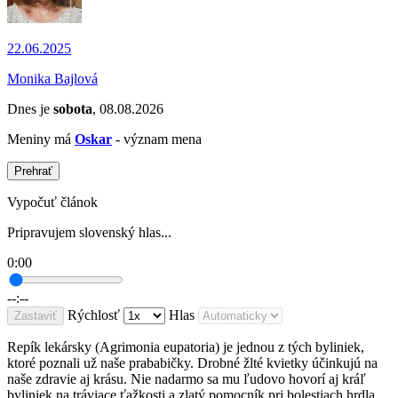
22.06.2025
Monika Bajlová
Dnes je
sobota
, 08.08.2026
Meniny má
Oskar
- význam mena
Prehrať
Vypočuť článok
Pripravujem slovenský hlas...
0:00
--:--
Rýchlosť
Hlas
Zastaviť
Repík lekársky (Agrimonia eupatoria) je jednou z tých byliniek,
ktoré poznali už naše prababičky. Drobné žlté kvietky účinkujú na
naše zdravie aj krásu. Nie nadarmo sa mu ľudovo hovorí aj kráľ
byliniek na tráviace ťažkosti a zlatý pomocník pri bolestiach hrdla.