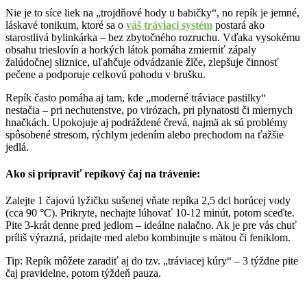
Nie je to síce liek na „trojdňové hody u babičky“, no repík je jemné,
láskavé tonikum, ktoré sa o
váš tráviaci systém
postará ako
starostlivá bylinkárka – bez zbytočného rozruchu. Vďaka vysokému
obsahu trieslovín a horkých látok pomáha zmierniť zápaly
žalúdočnej sliznice, uľahčuje odvádzanie žlče, zlepšuje činnosť
pečene a podporuje celkovú pohodu v brušku.
Repík často pomáha aj tam, kde „moderné tráviace pastilky“
nestačia – pri nechutenstve, po virózach, pri plynatosti či miernych
hnačkách. Upokojuje aj podráždené črevá, najmä ak sú problémy
spôsobené stresom, rýchlym jedením alebo prechodom na ťažšie
jedlá.
Ako si pripraviť repíkový čaj na trávenie:
Zalejte 1 čajovú lyžičku sušenej vňate repíka 2,5 dcl horúcej vody
(cca 90 °C). Prikryte, nechajte lúhovať 10-12 minút, potom sceďte.
Pite 3-krát denne pred jedlom – ideálne nalačno. Ak je pre vás chuť
príliš výrazná, pridajte med alebo kombinujte s mätou či feniklom.
Tip: Repík môžete zaradiť aj do tzv. „tráviacej kúry“ – 3 týždne pite
čaj pravidelne, potom týždeň pauza.