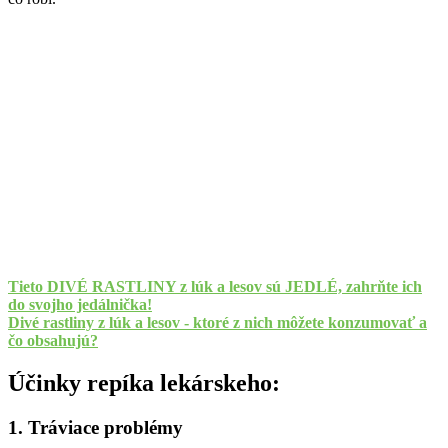
Tieto DIVÉ RASTLINY z lúk a lesov sú JEDLÉ, zahrňte ich
do svojho jedálnička!
Divé rastliny z lúk a lesov - ktoré z nich môžete konzumovať a
čo obsahujú?
Účinky repíka lekárskeho:
1. Tráviace problémy