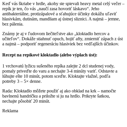
Keď vás škriabe v hrdle, akoby ste spievali heavy metal celý večer –
repík je ten, čo vás „naučí zasa hovoriť láskavo“. Jeho
antibakteriálne, protizápalové a sťahujúce účinky dokážu uľaviť
hlasivkám, dutinám, mandliam aj ústnej sliznici. A najmä – jemne,
bez pálenia.
Známy je aj v ľudovom liečiteľstve ako „kloktadlo hercov a
učiteľov“. Dokáže stiahnuť opuch, hojiť afty, zmierniť zápach z úst
a najmä – podporiť regeneráciu hlasiviek bez vedľajších účinkov.
Recept na repíkové kloktadlo (alebo výplach úst):
1 vrchovatú lyžicu sušeného repíka zalejte 2 dcl studenej vody,
pomaly priveďte do varu a nechajte 3-4 minúty variť. Odstavte a
lúhujte ešte 10 minút, potom sceďte. Kloktajte vlažné, podľa
potreby 3 – 5× denne.
Rada: Kloktadlo môžete použiť aj ako obklad na krk – namočte
bavlnenú handričku a priložte si ju na hrdlo. Prikryte šatkou,
nechajte pôsobiť 20 minút.
Reklama