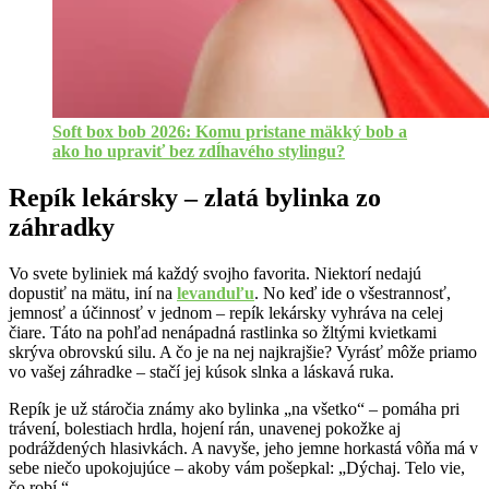
Soft box bob 2026: Komu pristane mäkký bob a
ako ho upraviť bez zdĺhavého stylingu?
Repík lekársky – zlatá bylinka zo
záhradky
Vo svete byliniek má každý svojho favorita. Niektorí nedajú
dopustiť na mätu, iní na
levanduľu
. No keď ide o všestrannosť,
jemnosť a účinnosť v jednom – repík lekársky vyhráva na celej
čiare. Táto na pohľad nenápadná rastlinka so žltými kvietkami
skrýva obrovskú silu. A čo je na nej najkrajšie? Vyrásť môže priamo
vo vašej záhradke – stačí jej kúsok slnka a láskavá ruka.
Repík je už stáročia známy ako bylinka „na všetko“ – pomáha pri
trávení, bolestiach hrdla, hojení rán, unavenej pokožke aj
podráždených hlasivkách. A navyše, jeho jemne horkastá vôňa má v
sebe niečo upokojujúce – akoby vám pošepkal: „Dýchaj. Telo vie,
čo robí.“