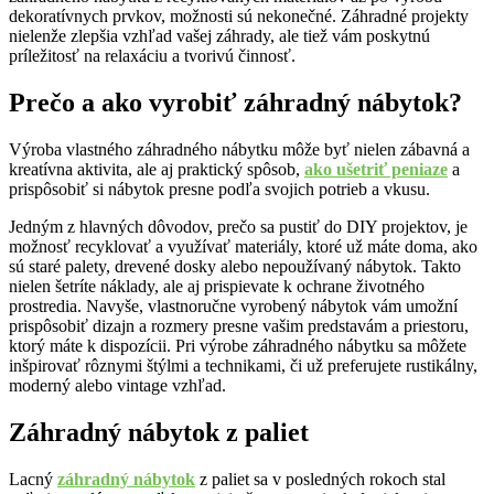
dekoratívnych prvkov, možnosti sú nekonečné. Záhradné projekty
nielenže zlepšia vzhľad vašej záhrady, ale tiež vám poskytnú
príležitosť na relaxáciu a tvorivú činnosť.
Prečo a ako vyrobiť záhradný nábytok?
Výroba vlastného záhradného nábytku môže byť nielen zábavná a
kreatívna aktivita, ale aj praktický spôsob,
ako ušetriť peniaze
a
prispôsobiť si nábytok presne podľa svojich potrieb a vkusu.
Jedným z hlavných dôvodov, prečo sa pustiť do DIY projektov, je
možnosť recyklovať a využívať materiály, ktoré už máte doma, ako
sú staré palety, drevené dosky alebo nepoužívaný nábytok. Takto
nielen šetríte náklady, ale aj prispievate k ochrane životného
prostredia. Navyše, vlastnoručne vyrobený nábytok vám umožní
prispôsobiť dizajn a rozmery presne vašim predstavám a priestoru,
ktorý máte k dispozícii. Pri výrobe záhradného nábytku sa môžete
inšpirovať rôznymi štýlmi a technikami, či už preferujete rustikálny,
moderný alebo vintage vzhľad.
Záhradný nábytok z paliet
Lacný
záhradný nábytok
z paliet sa v posledných rokoch stal