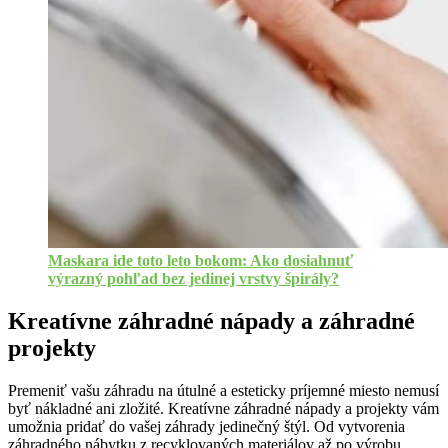
Maskara ide toto leto bokom: Ako dosiahnuť
výrazný pohľad bez jedinej vrstvy špirály?
Kreatívne záhradné nápady a záhradné
projekty
Premeniť vašu záhradu na útulné a esteticky príjemné miesto nemusí
byť nákladné ani zložité. Kreatívne záhradné nápady a projekty vám
umožnia pridať do vašej záhrady jedinečný štýl. Od vytvorenia
záhradného nábytku z recyklovaných materiálov až po výrobu