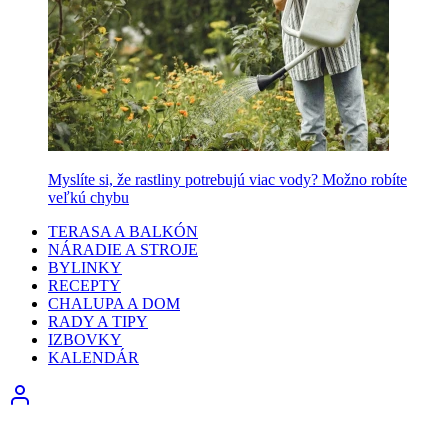
Myslíte si, že rastliny potrebujú viac vody? Možno robíte
veľkú chybu
TERASA A BALKÓN
NÁRADIE A STROJE
BYLINKY
RECEPTY
CHALUPA A DOM
RADY A TIPY
IZBOVKY
KALENDÁR