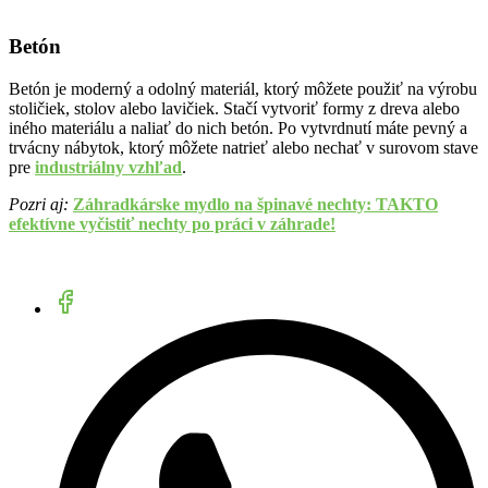
Betón
Betón je moderný a odolný materiál, ktorý môžete použiť na výrobu
stoličiek, stolov alebo lavičiek. Stačí vytvoriť formy z dreva alebo
iného materiálu a naliať do nich betón. Po vytvrdnutí máte pevný a
trvácny nábytok, ktorý môžete natrieť alebo nechať v surovom stave
pre
industriálny vzhľad
.
Pozri aj:
Záhradkárske mydlo na špinavé nechty: TAKTO
efektívne vyčistiť nechty po práci v záhrade!