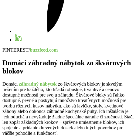
PINTEREST/
buzzfeed.com
Domáci záhradný nábytok zo škvárových
blokov
Domáci
záhradný nábytok
zo škvárových blokov je skvelým
riešením pre každého, kto hľadá robustné, trvanlivé a cenovo
dostupné možnosti pre svoju záhradu. Škvárové bloky sú ľahko
dostupné, pevné a poskytujú množstvo kreatívnych možností pre
tvorbu rôznych kusov nábytku, ako sú lavičky, stoly, kvetinové
záhony alebo dokonca záhradné kuchynské pulty. Ich inštalácia je
jednoduchá a nevyžaduje žiadne špeciálne náradie či zručnosti. Stačí
len zopár základných krokov – správne umiestnenie blokov, ich
spojenie a pridanie drevených dosiek alebo iných povrchov pre
väčšie pohodlie a funkčnosť.