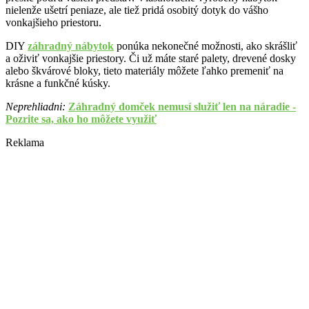
nielenže ušetrí peniaze, ale tiež pridá osobitý dotyk do vášho
vonkajšieho priestoru.
DIY
záhradný nábytok
ponúka nekonečné možnosti, ako skrášliť
a oživiť vonkajšie priestory. Či už máte staré palety, drevené dosky
alebo škvárové bloky, tieto materiály môžete ľahko premeniť na
krásne a funkčné kúsky.
Neprehliadni:
Záhradný domček nemusí služiť len na náradie -
Pozrite sa, ako ho môžete využiť
Reklama