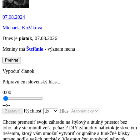
07.08.2024
Michaela Kožáková
Dnes je
piatok
, 07.08.2026
Meniny má
Štefánia
- význam mena
Prehrať
Vypočuť článok
Pripravujem slovenský hlas...
0:00
--:--
Rýchlosť
Hlas
Zastaviť
Chcete premeniť svoju záhradu na štýlový a útulný priestor bez
toho, aby ste minuli veľa peňazí? DIY záhradný nábytok je skvelým
riešením, ktorý vám umožní vytvoriť originálne a funkčné kúsky
presne podľa vašich predstáv. Vlastnoručne vyrobený nábytok