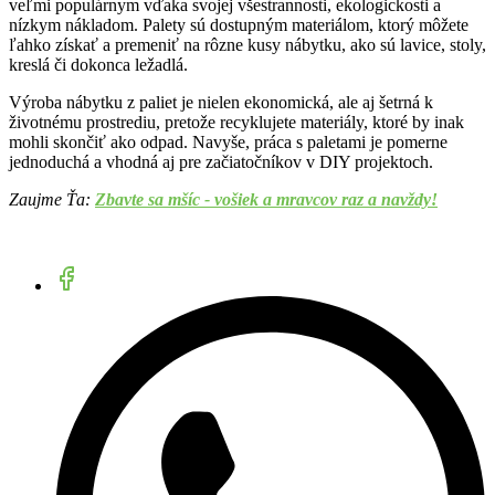
veľmi populárnym vďaka svojej všestrannosti, ekologickosti a
nízkym nákladom. Palety sú dostupným materiálom, ktorý môžete
ľahko získať a premeniť na rôzne kusy nábytku, ako sú lavice, stoly,
kreslá či dokonca ležadlá.
Výroba nábytku z paliet je nielen ekonomická, ale aj šetrná k
životnému prostrediu, pretože recyklujete materiály, ktoré by inak
mohli skončiť ako odpad. Navyše, práca s paletami je pomerne
jednoduchá a vhodná aj pre začiatočníkov v DIY projektoch.
Zaujme Ťa:
Zbavte sa mšíc - vošiek a mravcov raz a navždy!