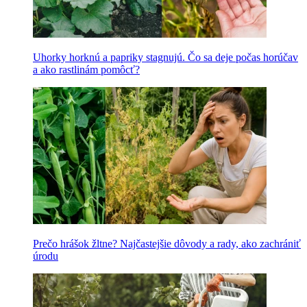
Uhorky horknú a papriky stagnujú. Čo sa deje počas horúčav
a ako rastlinám pomôcť?
Prečo hrášok žltne? Najčastejšie dôvody a rady, ako zachrániť
úrodu