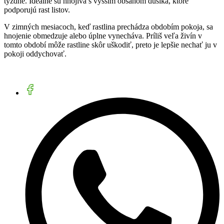
týždne. Ideálne sú hnojivá s vyšším obsahom dusíka, ktoré
podporujú rast listov.
V zimných mesiacoch, keď rastlina prechádza obdobím pokoja, sa
hnojenie obmedzuje alebo úplne vynecháva. Príliš veľa živín v
tomto období môže rastline skôr uškodiť, preto je lepšie nechať ju v
pokoji oddychovať.