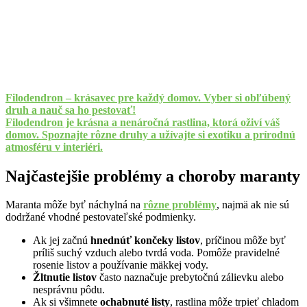
Filodendron – krásavec pre každý domov. Vyber si obľúbený
druh a nauč sa ho pestovať!
Filodendron je krásna a nenáročná rastlina, ktorá oživí váš
domov. Spoznajte rôzne druhy a užívajte si exotiku a prírodnú
atmosféru v interiéri.
Najčastejšie problémy a choroby maranty
Maranta môže byť náchylná na
rôzne problémy
, najmä ak nie sú
dodržané vhodné pestovateľské podmienky.
Ak jej začnú
hnednúť končeky listov
, príčinou môže byť
príliš suchý vzduch alebo tvrdá voda. Pomôže pravidelné
rosenie listov a používanie mäkkej vody.
Žltnutie listov
často naznačuje prebytočnú zálievku alebo
nesprávnu pôdu.
Ak si všimnete
ochabnuté listy
, rastlina môže trpieť chladom