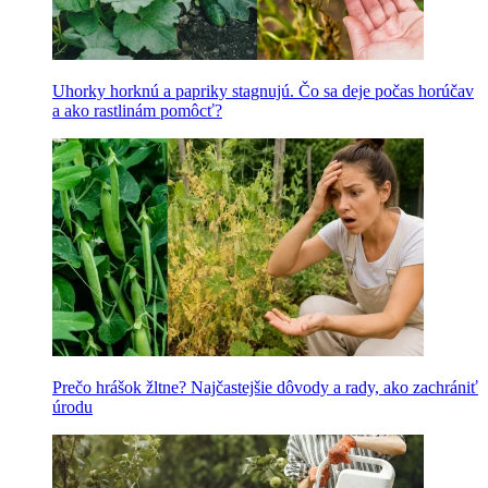
Uhorky horknú a papriky stagnujú. Čo sa deje počas horúčav
a ako rastlinám pomôcť?
Prečo hrášok žltne? Najčastejšie dôvody a rady, ako zachrániť
úrodu