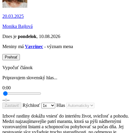
20.03.2025
Monika Bajlová
Dnes je
pondelok
, 10.08.2026
Meniny má
Vavrinec
- význam mena
Prehrať
Vypočuť článok
Pripravujem slovenský hlas...
0:00
--:--
Rýchlosť
Hlas
Zastaviť
Izbové rastliny dokážu vniesť do interiéru život, sviežosť a pohodu.
Medzi najzaujímavejšie patrí maranta, ktorá sa pýši nádhernými
vzorovanými listami a schopnosťou pohybovať sa počas dňa. Jej
pestovanie síce vyžaduje trochu starostlivosti, no odmenou je