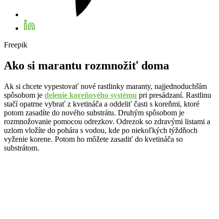
Freepik
Ako si marantu rozmnožiť doma
Ak si chcete vypestovať nové rastlinky maranty, najjednoduchším
spôsobom je
delenie koreňového systému
pri presádzaní. Rastlinu
stačí opatrne vybrať z kvetináča a oddeliť časti s koreňmi, ktoré
potom zasadíte do nového substrátu. Druhým spôsobom je
rozmnožovanie pomocou odrezkov. Odrezok so zdravými listami a
uzlom vložíte do pohára s vodou, kde po niekoľkých týždňoch
vyženie korene. Potom ho môžete zasadiť do kvetináča so
substrátom.