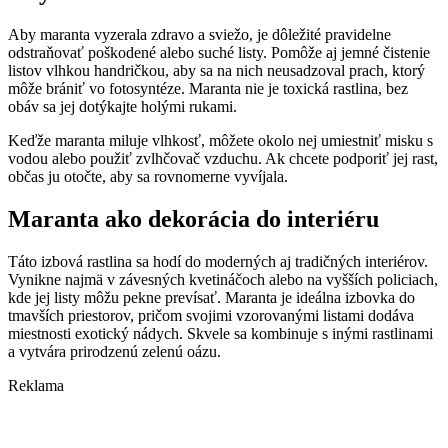
Aby maranta vyzerala zdravo a sviežo, je dôležité pravidelne
odstraňovať poškodené alebo suché listy. Pomôže aj jemné čistenie
listov vlhkou handričkou, aby sa na nich neusadzoval prach, ktorý
môže brániť vo fotosyntéze. Maranta nie je toxická rastlina, bez
obáv sa jej dotýkajte holými rukami.
Keďže maranta miluje vlhkosť, môžete okolo nej umiestniť misku s
vodou alebo použiť zvlhčovač vzduchu. Ak chcete podporiť jej rast,
občas ju otočte, aby sa rovnomerne vyvíjala.
Maranta ako dekorácia do interiéru
Táto izbová rastlina sa hodí do moderných aj tradičných interiérov.
Vynikne najmä v závesných kvetináčoch alebo na vyšších policiach,
kde jej listy môžu pekne prevísať. Maranta je ideálna izbovka do
tmavších priestorov, pričom svojimi vzorovanými listami dodáva
miestnosti exotický nádych. Skvele sa kombinuje s inými rastlinami
a vytvára prirodzenú zelenú oázu.
Reklama