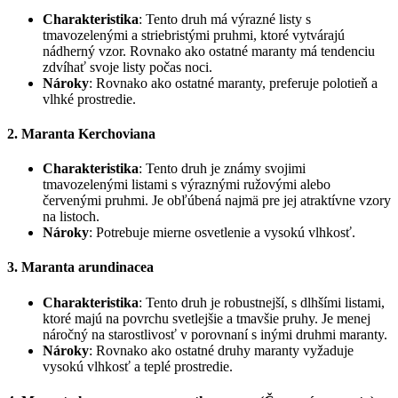
Charakteristika
: Tento druh má výrazné listy s
tmavozelenými a striebristými pruhmi, ktoré vytvárajú
nádherný vzor. Rovnako ako ostatné maranty má tendenciu
zdvíhať svoje listy počas noci.
Nároky
: Rovnako ako ostatné maranty, preferuje polotieň a
vlhké prostredie.
2. Maranta Kerchoviana
Charakteristika
: Tento druh je známy svojimi
tmavozelenými listami s výraznými ružovými alebo
červenými pruhmi. Je obľúbená najmä pre jej atraktívne vzory
na listoch.
Nároky
: Potrebuje mierne osvetlenie a vysokú vlhkosť.
3. Maranta arundinacea
Charakteristika
: Tento druh je robustnejší, s dlhšími listami,
ktoré majú na povrchu svetlejšie a tmavšie pruhy. Je menej
náročný na starostlivosť v porovnaní s inými druhmi maranty.
Nároky
: Rovnako ako ostatné druhy maranty vyžaduje
vysokú vlhkosť a teplé prostredie.