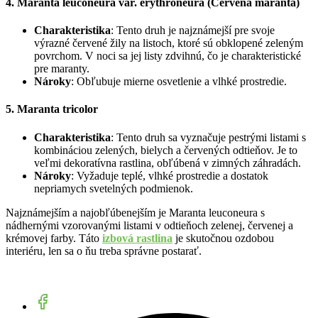
4. Maranta leuconeura var. erythroneura (Červená maranta)
Charakteristika
: Tento druh je najznámejší pre svoje
výrazné červené žily na listoch, ktoré sú obklopené zeleným
povrchom. V noci sa jej listy zdvihnú, čo je charakteristické
pre maranty.
Nároky
: Obľubuje mierne osvetlenie a vlhké prostredie.
5. Maranta tricolor
Charakteristika
: Tento druh sa vyznačuje pestrými listami s
kombináciou zelených, bielych a červených odtieňov. Je to
veľmi dekoratívna rastlina, obľúbená v zimných záhradách.
Nároky
: Vyžaduje teplé, vlhké prostredie a dostatok
nepriamych svetelných podmienok.
Najznámejším a najobľúbenejším je Maranta leuconeura s
nádhernými vzorovanými listami v odtieňoch zelenej, červenej a
krémovej farby. Táto
izbová rastlina
je skutočnou ozdobou
interiéru, len sa o ňu treba správne postarať.