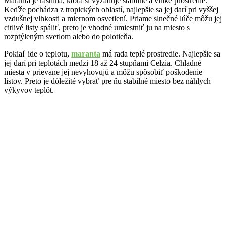
Maranta je rastlina, ktorá si vyžaduje stabilné a vlhké prostredie.
Keďže pochádza z tropických oblastí, najlepšie sa jej darí pri vyššej
vzdušnej vlhkosti a miernom osvetlení. Priame slnečné lúče môžu jej
citlivé listy spáliť, preto je vhodné umiestniť ju na miesto s
rozptýleným svetlom alebo do polotieňa.
Pokiaľ ide o teplotu,
maranta
má rada teplé prostredie. Najlepšie sa
jej darí pri teplotách medzi 18 až 24 stupňami Celzia. Chladné
miesta v prievane jej nevyhovujú a môžu spôsobiť poškodenie
listov. Preto je dôležité vybrať pre ňu stabilné miesto bez náhlych
výkyvov teplôt.