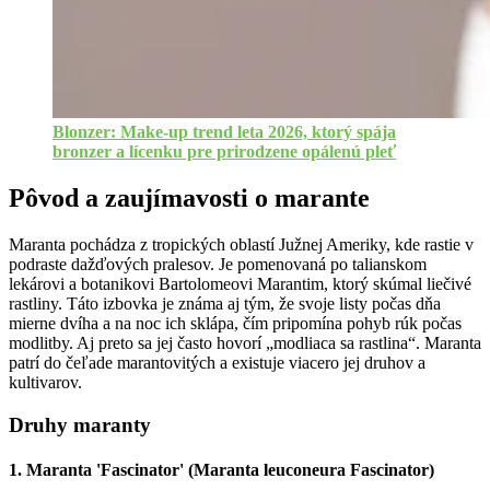
Blonzer: Make-up trend leta 2026, ktorý spája
bronzer a lícenku pre prirodzene opálenú pleť
Pôvod a zaujímavosti o marante
Maranta pochádza z tropických oblastí Južnej Ameriky, kde rastie v
podraste dažďových pralesov. Je pomenovaná po talianskom
lekárovi a botanikovi Bartolomeovi Marantim, ktorý skúmal liečivé
rastliny. Táto izbovka je známa aj tým, že svoje listy počas dňa
mierne dvíha a na noc ich sklápa, čím pripomína pohyb rúk počas
modlitby. Aj preto sa jej často hovorí „modliaca sa rastlina“. Maranta
patrí do čeľade marantovitých a existuje viacero jej druhov a
kultivarov.
Druhy maranty
1. Maranta 'Fascinator' (Maranta leuconeura Fascinator)