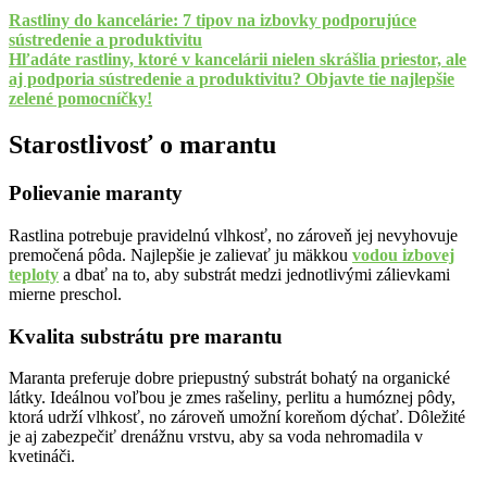
Rastliny do kancelárie: 7 tipov na izbovky podporujúce
sústredenie a produktivitu
Hľadáte rastliny, ktoré v kancelárii nielen skrášlia priestor, ale
aj podporia sústredenie a produktivitu? Objavte tie najlepšie
zelené pomocníčky!
Starostlivosť o marantu
Polievanie maranty
Rastlina potrebuje pravidelnú vlhkosť, no zároveň jej nevyhovuje
premočená pôda. Najlepšie je zalievať ju mäkkou
vodou izbovej
teploty
a dbať na to, aby substrát medzi jednotlivými zálievkami
mierne preschol.
Kvalita substrátu pre marantu
Maranta preferuje dobre priepustný substrát bohatý na organické
látky. Ideálnou voľbou je zmes rašeliny, perlitu a humóznej pôdy,
ktorá udrží vlhkosť, no zároveň umožní koreňom dýchať. Dôležité
je aj zabezpečiť drenážnu vrstvu, aby sa voda nehromadila v
kvetináči.