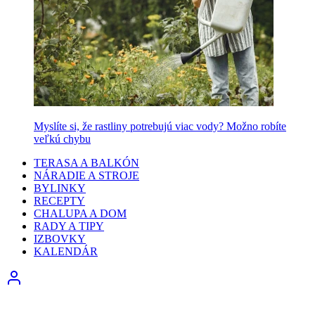
Myslíte si, že rastliny potrebujú viac vody? Možno robíte
veľkú chybu
TERASA A BALKÓN
NÁRADIE A STROJE
BYLINKY
RECEPTY
CHALUPA A DOM
RADY A TIPY
IZBOVKY
KALENDÁR