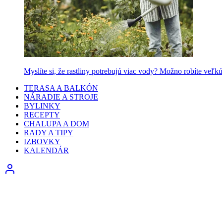
Myslíte si, že rastliny potrebujú viac vody? Možno robíte veľk
TERASA A BALKÓN
NÁRADIE A STROJE
BYLINKY
RECEPTY
CHALUPA A DOM
RADY A TIPY
IZBOVKY
KALENDÁR