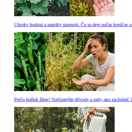
Uhorky horknú a papriky stagnujú. Čo sa deje počas horúčav 
Prečo hrášok žltne? Najčastejšie dôvody a rady, ako zachrániť 