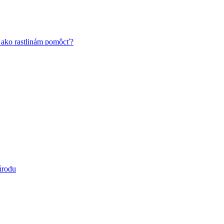
a ako rastlinám pomôcť?
úrodu