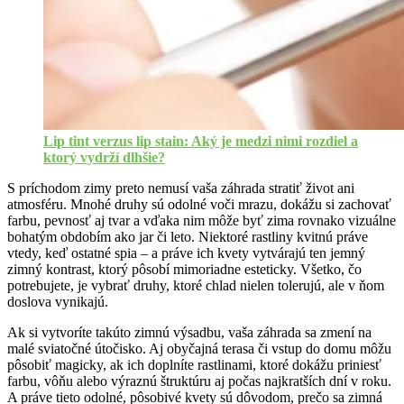
Lip tint verzus lip stain: Aký je medzi nimi rozdiel a
ktorý vydrží dlhšie?
S príchodom zimy preto nemusí vaša záhrada stratiť život ani
atmosféru. Mnohé druhy sú odolné voči mrazu, dokážu si zachovať
farbu, pevnosť aj tvar a vďaka nim môže byť zima rovnako vizuálne
bohatým obdobím ako jar či leto. Niektoré rastliny kvitnú práve
vtedy, keď ostatné spia – a práve ich kvety vytvárajú ten jemný
zimný kontrast, ktorý pôsobí mimoriadne esteticky. Všetko, čo
potrebujete, je vybrať druhy, ktoré chlad nielen tolerujú, ale v ňom
doslova vynikajú.
Ak si vytvoríte takúto zimnú výsadbu, vaša záhrada sa zmení na
malé sviatočné útočisko. Aj obyčajná terasa či vstup do domu môžu
pôsobiť magicky, ak ich doplníte rastlinami, ktoré dokážu priniesť
farbu, vôňu alebo výraznú štruktúru aj počas najkratších dní v roku.
A práve tieto odolné, pôsobivé kvety sú dôvodom, prečo sa zimná