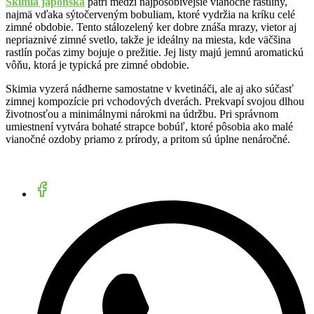
Skimia japonská
patrí medzi najpôsobivejšie vianočné rastliny,
najmä vďaka sýtočerveným bobuliam, ktoré vydržia na kríku celé
zimné obdobie. Tento stálozelený ker dobre znáša mrazy, vietor aj
nepriaznivé zimné svetlo, takže je ideálny na miesta, kde väčšina
rastlín počas zimy bojuje o prežitie. Jej listy majú jemnú aromatickú
vôňu, ktorá je typická pre zimné obdobie.
Skimia vyzerá nádherne samostatne v kvetináči, ale aj ako súčasť
zimnej kompozície pri vchodových dverách. Prekvapí svojou dlhou
životnosťou a minimálnymi nárokmi na údržbu. Pri správnom
umiestnení vytvára bohaté strapce bobúľ, ktoré pôsobia ako malé
vianočné ozdoby priamo z prírody, a pritom sú úplne nenáročné.