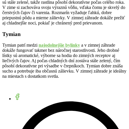
sú stále zelené, takže rastlina pôsobí dekoratívne počas celého roka.
V zime si zachováva svoju výraznú vôňu, vďaka čomu je skvelý do
čerstvých čajov či varenia. Rozmarín vyžaduje ľahkú, dobre
priepustnú pôdu a mierne zálievky. V zimnej záhrade dokáže prežiť
aj chladnejšie noci, pokiaľ je chránený pred prievanom.
Tymian
Tymian patrí medzi
najodolnejšie bylinky
a v zimnej záhrade
dokáže fungovať takmer bez náročnej starostlivosti. Jeho drobné
lístky sú aromatické, výborne sa hodia do zimných receptov aj
liečivých čajov. Aj počas chladných dní zostáva stále zelený, čím
pôsobí dekoratívne pri výsadbe v črepníkoch. Tymian dobre znáša
sucho a potrebuje iba občasnú zálievku. V zimnej záhrade je ideálny
na miestach s dostatkom svetla.