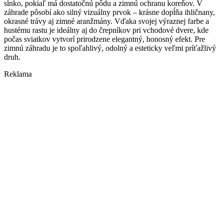
slnko, pokiaľ má dostatočnú pôdu a zimnú ochranu koreňov. V
záhrade pôsobí ako silný vizuálny prvok – krásne dopĺňa ihličnany,
okrasné trávy aj zimné aranžmány. Vďaka svojej výraznej farbe a
hustému rastu je ideálny aj do črepníkov pri vchodové dvere, kde
počas sviatkov vytvorí prirodzene elegantný, honosný efekt. Pre
zimnú záhradu je to spoľahlivý, odolný a esteticky veľmi príťažlivý
druh.
Reklama