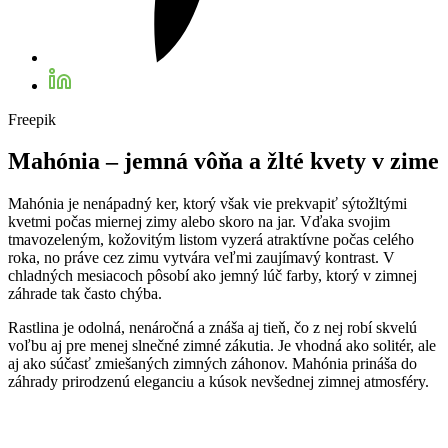
Freepik
Mahónia – jemná vôňa a žlté kvety v zime
Mahónia je nenápadný ker, ktorý však vie prekvapiť sýtožltými
kvetmi počas miernej zimy alebo skoro na jar. Vďaka svojim
tmavozeleným, kožovitým listom vyzerá atraktívne počas celého
roka, no práve cez zimu vytvára veľmi zaujímavý kontrast. V
chladných mesiacoch pôsobí ako jemný lúč farby, ktorý v zimnej
záhrade tak často chýba.
Rastlina je odolná, nenáročná a znáša aj tieň, čo z nej robí skvelú
voľbu aj pre menej slnečné zimné zákutia. Je vhodná ako solitér, ale
aj ako súčasť zmiešaných zimných záhonov. Mahónia prináša do
záhrady prirodzenú eleganciu a kúsok nevšednej zimnej atmosféry.