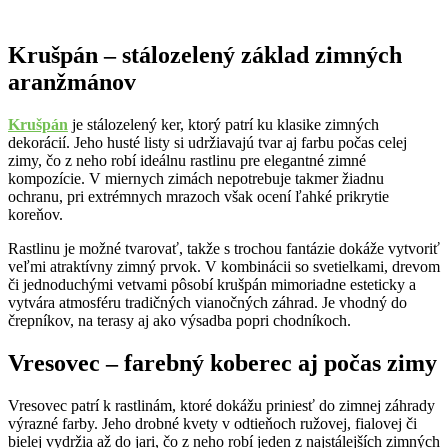
Krušpán – stálozelený základ zimných
aranžmánov
Krušpán
je stálozelený ker, ktorý patrí ku klasike zimných
dekorácií. Jeho husté listy si udržiavajú tvar aj farbu počas celej
zimy, čo z neho robí ideálnu rastlinu pre elegantné zimné
kompozície. V miernych zimách nepotrebuje takmer žiadnu
ochranu, pri extrémnych mrazoch však ocení ľahké prikrytie
koreňov.
Rastlinu je možné tvarovať, takže s trochou fantázie dokáže vytvoriť
veľmi atraktívny zimný prvok. V kombinácii so svetielkami, drevom
či jednoduchými vetvami pôsobí krušpán mimoriadne esteticky a
vytvára atmosféru tradičných vianočných záhrad. Je vhodný do
črepníkov, na terasy aj ako výsadba popri chodníkoch.
Vresovec – farebný koberec aj počas zimy
Vresovec patrí k rastlinám, ktoré dokážu priniesť do zimnej záhrady
výrazné farby. Jeho drobné kvety v odtieňoch ružovej, fialovej či
bielej vydržia až do jari, čo z neho robí jeden z najstálejších zimných