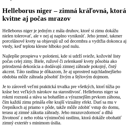
Helleborus niger – zimná kráľovná, ktorá
kvitne aj počas mrazov
Helleborus niger je jedným z mála druhov, ktoré si zimu dokážu
nielen tolerovať, ale v nej aj naplno vyniknúť. Jeho jemné, takmer
porcelánové kvety sa objavujú už od decembra a vydržia dokonca aj
vtedy, keď teplota klesne hlboko pod nulu.
Najlepšie prospieva v polotieni, kde si udrží svieže, kožovité listy
počas celej zimy. Biele, ružové či zelenkasté kvety pôsobia ako
prirodzená dekorácia a dodávajú zimnej záhrade pokojný, čistý
akcent. Táto rastlina je dôkazom, že aj uprostred najchladnejšieho
obdobia môže záhrada pôsobiť živým a štýlovým dojmom.
Je to zároveň veľmi praktická trvalka pre všetkých, ktorí túžia po
kráse bez veľkých nárokov na starostlivosť. Helleborus niger sa
rokmi rozrastá a stáva sa bohatším a výraznejším prvkom záhona,
čím každú zimu prináša ešte krajší vizuálny efekt. Darí sa mu v
črepníkoch aj priamo v pôde, takže môže zdobiť vstup do domu,
terasu aj zimné zákutia záhrady. Jeho mrazuvzdornosť a dlhá
životnosť z neho robia výnimočnú rastlinu, ktorá dokáže obohatiť
zimný exteriér s minimom úsilia.