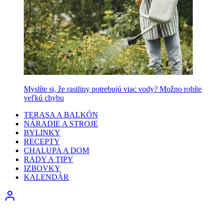
Myslíte si, že rastliny potrebujú viac vody? Možno robíte
veľkú chybu
TERASA A BALKÓN
NÁRADIE A STROJE
BYLINKY
RECEPTY
CHALUPA A DOM
RADY A TIPY
IZBOVKY
KALENDÁR