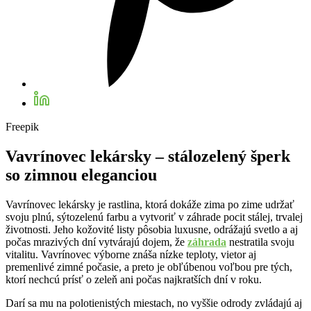
Freepik
Vavrínovec lekársky – stálozelený šperk
so zimnou eleganciou
Vavrínovec lekársky je rastlina, ktorá dokáže zima po zime udržať
svoju plnú, sýtozelenú farbu a vytvoriť v záhrade pocit stálej, trvalej
životnosti. Jeho kožovité listy pôsobia luxusne, odrážajú svetlo a aj
počas mrazivých dní vytvárajú dojem, že
záhrada
nestratila svoju
vitalitu. Vavrínovec výborne znáša nízke teploty, vietor aj
premenlivé zimné počasie, a preto je obľúbenou voľbou pre tých,
ktorí nechcú prísť o zeleň ani počas najkratších dní v roku.
Darí sa mu na polotienistých miestach, no vyššie odrody zvládajú aj