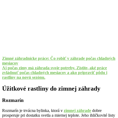
Zimné záhradnícke práce: Čo robiť v záhrade počas chladných
mesiacov
Aj počas zimy má záhrada svoje potreby. Zistite, aké práce
zvládnuť počas chladných mesiacov a ako pripraviť pôdu i
rastliny na novú sezónu.
Úžitkové rastliny do zimnej záhrady
Rozmarín
Rozmarín je trvácna bylinka, ktorá v
zimnej záhrade
dobre
prosperuje pri dostatku svetla a miernej teplote. Jeho ihličkovité listy