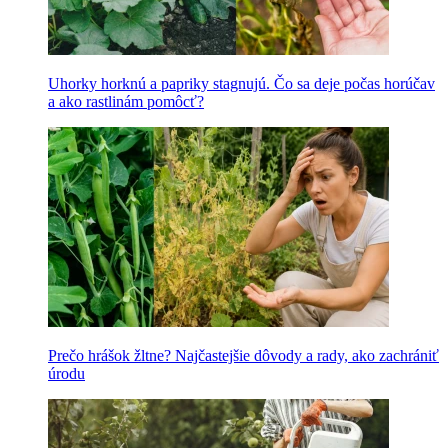
Uhorky horknú a papriky stagnujú. Čo sa deje počas horúčav
a ako rastlinám pomôcť?
Prečo hrášok žltne? Najčastejšie dôvody a rady, ako zachrániť
úrodu