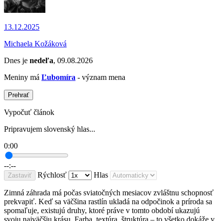
13.12.2025
Michaela Kožáková
Dnes je
nedeľa
, 09.08.2026
Meniny má
Ľubomíra
- význam mena
Prehrať
Vypočuť článok
Pripravujem slovenský hlas...
0:00
--:--
Rýchlosť
Hlas
Zastaviť
Zimná záhrada má počas sviatočných mesiacov zvláštnu schopnosť
prekvapiť. Keď sa väčšina rastlín ukladá na odpočinok a príroda sa
spomaľuje, existujú druhy, ktoré práve v tomto období ukazujú
svoju najväčšiu krásu. Farba, textúra, štruktúra – to všetko dokáže v