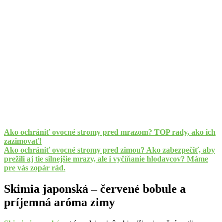
Ako ochrániť ovocné stromy pred mrazom? TOP rady, ako ich
zazimovať!
Ako ochrániť ovocné stromy pred zimou? Ako zabezpečiť, aby
prežili aj tie silnejšie mrazy, ale i vyčíňanie hlodavcov? Máme
pre vás zopár rád.
Skimia japonská – červené bobule a
príjemná aróma zimy